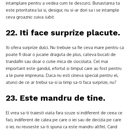
intamplare pentru a vedea cum te descurci.
Bunastarea ta
este prioritatea lui si, desigur, nu si-ar dori sa i se intample
ceva groaznic cuiva
iubit.
22. Iti face surprize placute.
Iti ofera surprize dulci.
Nu trebuie sa fie ceva mare pentru ca
poate fi doar o jucarie draguta de plus, cateva bucati de
trandafiri sau doar o cutie mica de ciocolata.
Cel mai
important este gandul, efortul si timpul care au fost pentru
a le pune impreuna.
Daca nu esti cineva special pentru el,
atunci de ce ar trebui sa-si ia timp sa-ti faca surprize, nu?
23. Este mandru de tine.
El vrea sa-ti traiesti viata fara scuze si indiferent de ceea ce
faci, indiferent de calea pe care o iei sau de decizia pe care
o iei, nu reuseste sa-ti spuna ca este mandru altfel.
Cand