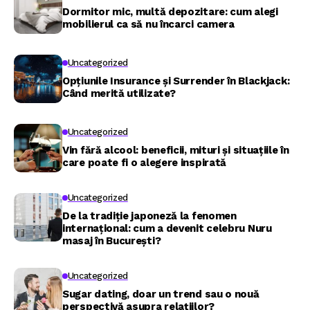
Dormitor mic, multă depozitare: cum alegi
mobilierul ca să nu încarci camera
Uncategorized
Opțiunile Insurance și Surrender în Blackjack:
Când merită utilizate?
Uncategorized
Vin fără alcool: beneficii, mituri și situațiile în
care poate fi o alegere inspirată
Uncategorized
De la tradiție japoneză la fenomen
internațional: cum a devenit celebru Nuru
masaj în București?
Uncategorized
Sugar dating, doar un trend sau o nouă
perspectivă asupra relațiilor?