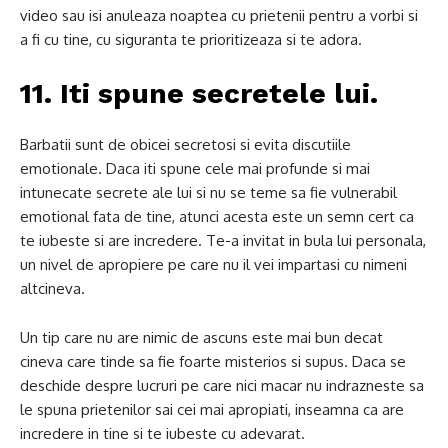
video sau isi anuleaza noaptea cu prietenii pentru a vorbi si
a fi cu tine, cu siguranta te prioritizeaza si te adora.
11. Iti spune secretele lui.
Barbatii sunt de obicei secretosi si evita discutiile
emotionale.
Daca iti spune cele mai profunde si mai
intunecate secrete ale lui si nu se teme sa fie vulnerabil
emotional fata de tine, atunci acesta este un semn cert ca
te iubeste si are incredere.
Te-a invitat in bula lui personala,
un nivel de apropiere pe care nu il vei impartasi cu nimeni
altcineva.
Un tip care nu are nimic de ascuns este mai bun decat
cineva care tinde sa fie foarte misterios si supus.
Daca se
deschide despre lucruri pe care nici macar nu indrazneste sa
le spuna prietenilor sai cei mai apropiati, inseamna ca are
incredere in tine si te iubeste cu adevarat.