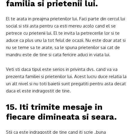
familia si prietenii lui.
El te arata in preajma prietenilor lui.
Faci parte din cercul lui
social si stii asta pentru ca esti mereu acolo cand el se
petrece cu prietenii lui.
El te invita la petrecerile lor si te
aduce ca plus unu la tot felul de ocazii.
Nu este doar atat si
nu se teme sa te arate, sa le spuna prietenilor sai cat de
mandru este de tine si cata fericire aduci in viata lui.
Veti sti daca tipul este serios in privinta dvs. cand va va
prezenta familiei si prietenilor lui.
Acest lucru duce relatia la
un alt nivel si nu toti baietii sunt pregatiti pentru asta decat
daca el este indragostit de tine.
15. Iti trimite mesaje in
fiecare dimineata si seara.
Stii ca este indragostit de tine cand iti scrie „buna