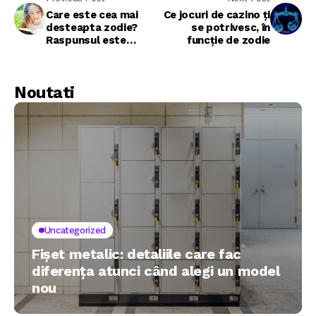
Care este cea mai
Ce jocuri de cazino ți
desteapta zodie?
se potrivesc, în
Raspunsul este
funcție de zodie
uimitor
Noutati
Uncategorized
Fișet metalic: detaliile care fac
diferența atunci când alegi un model
nou