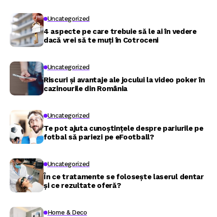
Uncategorized
4 aspecte pe care trebuie să le ai în vedere
dacă vrei să te muți în Cotroceni
Uncategorized
Riscuri și avantaje ale jocului la video poker în
cazinourile din România
Uncategorized
Te pot ajuta cunoștințele despre pariurile pe
fotbal să pariezi pe eFootball?
Uncategorized
În ce tratamente se folosește laserul dentar
și ce rezultate oferă?
Home & Deco