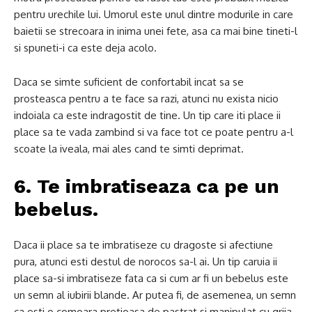
pentru urechile lui.
Umorul este unul dintre modurile in care
baietii se strecoara in inima unei fete, asa ca mai bine tineti-l
si spuneti-i ca este deja acolo.
Daca se simte suficient de confortabil incat sa se
prosteasca pentru a te face sa razi, atunci nu exista nicio
indoiala ca este indragostit de tine.
Un tip care iti place ii
place sa te vada zambind si va face tot ce poate pentru a-l
scoate la iveala, mai ales cand te simti deprimat.
6. Te imbratiseaza ca pe un
bebelus.
Daca ii place sa te imbratiseze cu dragoste si afectiune
pura, atunci esti destul de norocos sa-l ai.
Un tip caruia ii
place sa-si imbratiseze fata ca si cum ar fi un bebelus este
un semn al iubirii blande.
Ar putea fi, de asemenea, un semn
ca esti o comoara pretioasa de pastrat si manipulat cu grija