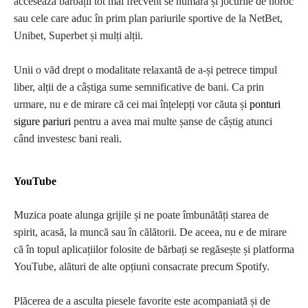
accesează bărbații tot mai frecvent se numără și jocurile de noroc
sau cele care aduc în prim plan pariurile sportive de la NetBet,
Unibet, Superbet și mulți alții.
Unii o văd drept o modalitate relaxantă de a-și petrece timpul
liber, alții de a câștiga sume semnificative de bani. Ca prin
urmare, nu e de mirare că cei mai înțelepți vor căuta și
ponturi
sigure pariuri
pentru a avea mai multe șanse de câștig atunci
când investesc bani reali.
YouTube
Muzica poate alunga grijile și ne poate îmbunătăți starea de
spirit, acasă, la muncă sau în călătorii. De aceea, nu e de mirare
că în topul aplicațiilor folosite de bărbați se regăsește și platforma
YouTube, alături de alte opțiuni consacrate precum Spotify.
Plăcerea de a asculta piesele favorite este acompaniată și de