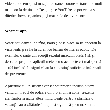
video unde emoția și mesajul coloanei sonore se transmite mult
mai ușor la destinatar. Desigur, pe YouTube se pot vedea și
diferite show-uri, animații și materiale de divertisment.
Weather app
Șoferi sau oameni de rând, bărbaţilor le place să fie ancorați în
viața reală și să fie la curent cu lucruri de interes public. De
exemplu, o parte din adepții sexului masculin preferă să-și
descarce propriile aplicații meteo cu o acuratețe cât mai sporită
astfel încât să fie siguri că au la cunoștință suficiente informații
despre vreme.
Aplicațiile cu un sistem avansat pot preciza inclusiv viteza
vântului, gradul de poluare dintr-o anumită zonă, prezența
alergenilor și multe altele, fiind ideale pentru a planifica o
vacanță sau o călătorie în deplină siguranță și cu maxim de