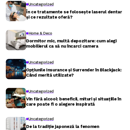
Uncategorized
În ce tratamente se folosește laserul dentar
și ce rezultate oferă?
Home & Deco
Dormitor mic, multă depozitare: cum alegi
mobilierul ca să nu încarci camera
Uncategorized
Opțiunile Insurance și Surrender în Blackjack:
Când merită utilizate?
Uncategorized
Vin fără alcool: beneficii, mituri și situațiile în
care poate fi o alegere inspirată
Uncategorized
De la tradiție japoneză la fenomen