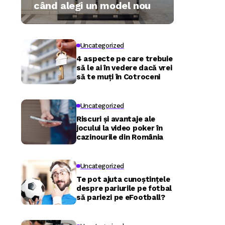
când alegi un model nou
Uncategorized
4 aspecte pe care trebuie
să le ai în vedere dacă vrei
să te muți în Cotroceni
Uncategorized
Riscuri și avantaje ale
jocului la video poker în
cazinourile din România
Uncategorized
Te pot ajuta cunoștințele
despre pariurile pe fotbal
să pariezi pe eFootball?