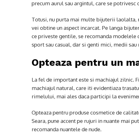
precum aurul sau argintul, care se potrivesc cu
Totusi, nu purta mai multe bijuterii laolalta,
vei obtine un aspect incarcat. Pe langa bijuter
ce priveste gentile, se recomanda modelele din
sport sau casual, dar si genti mici, medii sau
Opteaza pentru un ma
La fel de important este si machiajul zilnic. Fi
machiajul natural, care iti evidentiaza trasat
rimelului, mai ales daca participi la evenimen
Opteaza pentru produse cosmetice de calitate,
Seara, pune accent pe rujuri in nuante mai pu
recomanda nuantele de nude.