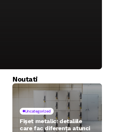
Noutati
Uncategorized
Fișet metalic: detaliile
care fac diferența atunci