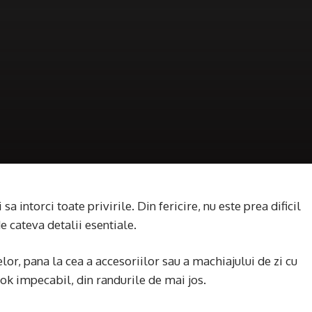
 sa intorci toate privirile. Din fericire, nu este prea dificil
de cateva detalii esentiale.
or, pana la cea a accesoriilor sau a machiajului de zi cu
look impecabil, din randurile de mai jos.