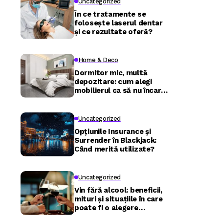
Uncategorized
În ce tratamente se
folosește laserul dentar
și ce rezultate oferă?
Home & Deco
Dormitor mic, multă
depozitare: cum alegi
mobilierul ca să nu încarci
camera
Uncategorized
Opțiunile Insurance și
Surrender în Blackjack:
Când merită utilizate?
Uncategorized
Vin fără alcool: beneficii,
mituri și situațiile în care
poate fi o alegere
inspirată