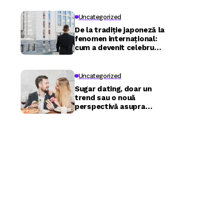
Uncategorized
De la tradiție japoneză la
fenomen internațional:
cum a devenit celebru
Nuru masaj în București?
Uncategorized
Sugar dating, doar un
trend sau o nouă
perspectivă asupra
relațiilor?