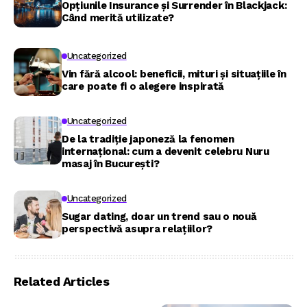
Opțiunile Insurance și Surrender în Blackjack:
Când merită utilizate?
Uncategorized
Vin fără alcool: beneficii, mituri și situațiile în
care poate fi o alegere inspirată
Uncategorized
De la tradiție japoneză la fenomen
internațional: cum a devenit celebru Nuru
masaj în București?
Uncategorized
Sugar dating, doar un trend sau o nouă
perspectivă asupra relațiilor?
Related Articles