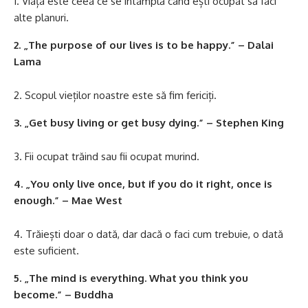
Viața este ceea ce se întâmplă când ești ocupat să faci
alte planuri.
2. „The purpose of our lives is to be happy.” – Dalai
Lama
Scopul vieților noastre este să fim fericiți.
3. „Get busy living or get busy dying.” – Stephen King
Fii ocupat trăind sau fii ocupat murind.
4. „You only live once, but if you do it right, once is
enough.” – Mae West
Trăiești doar o dată, dar dacă o faci cum trebuie, o dată
este suficient.
5. „The mind is everything. What you think you
become.” – Buddha