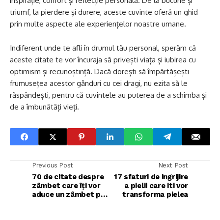
inspirație, confort și reflecție personală. De la bucurie și
triumf, la pierdere și durere, aceste cuvinte oferă un ghid
prin multe aspecte ale experiențelor noastre umane.
Indiferent unde te afli în drumul tău personal, sperăm că
aceste citate te vor încuraja să privești viața și iubirea cu
optimism și recunoștință. Dacă dorești să împărtășești
frumusețea acestor gânduri cu cei dragi, nu ezita să le
răspândești, pentru că cuvintele au puterea de a schimba și
de a îmbunătăți vieți.
Previous Post
Next Post
70 de citate despre
17 sfaturi de ingrijire
zâmbet care îți vor
a pielii care iti vor
aduce un zâmbet pe
transforma pielea
față