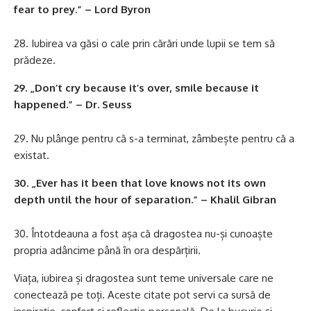
fear to prey.” – Lord Byron
Iubirea va găsi o cale prin cărări unde lupii se tem să
prădeze.
29. „Don’t cry because it’s over, smile because it
happened.” – Dr. Seuss
Nu plânge pentru că s-a terminat, zâmbește pentru că a
existat.
30. „Ever has it been that love knows not its own
depth until the hour of separation.” – Khalil Gibran
Întotdeauna a fost așa că dragostea nu-și cunoaște
propria adâncime până în ora despărțirii.
Viața, iubirea și dragostea sunt teme universale care ne
conectează pe toți. Aceste citate pot servi ca sursă de