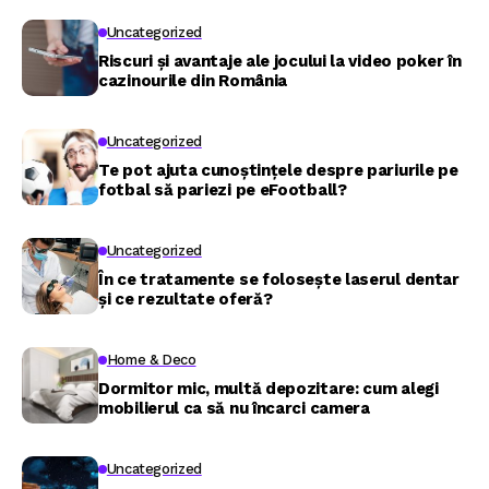
Uncategorized
Riscuri și avantaje ale jocului la video poker în
cazinourile din România
Uncategorized
Te pot ajuta cunoștințele despre pariurile pe
fotbal să pariezi pe eFootball?
Uncategorized
În ce tratamente se folosește laserul dentar
și ce rezultate oferă?
Home & Deco
Dormitor mic, multă depozitare: cum alegi
mobilierul ca să nu încarci camera
Uncategorized