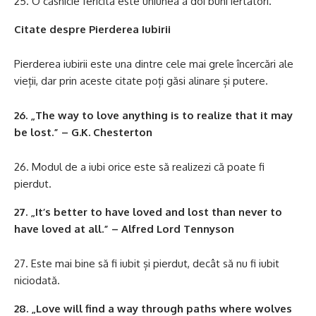
O căsnicie fericită este uniunea a doi buni iertători.
Citate despre Pierderea Iubirii
Pierderea iubirii este una dintre cele mai grele încercări ale
vieții, dar prin aceste citate poți găsi alinare și putere.
26. „The way to love anything is to realize that it may
be lost.” – G.K. Chesterton
Modul de a iubi orice este să realizezi că poate fi
pierdut.
27. „It’s better to have loved and lost than never to
have loved at all.” – Alfred Lord Tennyson
Este mai bine să fi iubit și pierdut, decât să nu fi iubit
niciodată.
28. „Love will find a way through paths where wolves