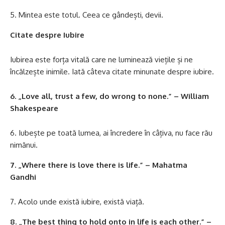
Mintea este totul. Ceea ce gândești, devii.
Citate despre Iubire
Iubirea este forța vitală care ne luminează viețile și ne
încălzește inimile. Iată câteva citate minunate despre iubire.
6. „Love all, trust a few, do wrong to none.” – William
Shakespeare
Iubește pe toată lumea, ai încredere în câțiva, nu face rău
nimănui.
7. „Where there is love there is life.” – Mahatma
Gandhi
Acolo unde există iubire, există viață.
8. „The best thing to hold onto in life is each other.” –