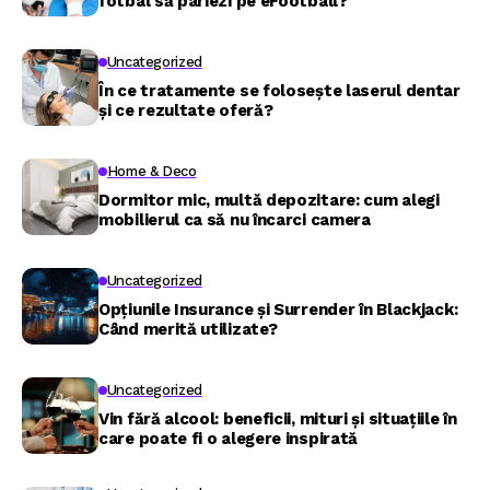
fotbal să pariezi pe eFootball?
Uncategorized
În ce tratamente se folosește laserul dentar
și ce rezultate oferă?
Home & Deco
Dormitor mic, multă depozitare: cum alegi
mobilierul ca să nu încarci camera
Uncategorized
Opțiunile Insurance și Surrender în Blackjack:
Când merită utilizate?
Uncategorized
Vin fără alcool: beneficii, mituri și situațiile în
care poate fi o alegere inspirată