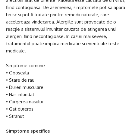
afectiuni atat de diferite. Raceala este cauzata de un virus,
fiind contagioasa. De asemenea, simptomele pot sa apara
brusc si pot fi tratate printre remedii naturale, care
accelereaza vindecarea. Alergiile sunt provocate de o
reacție a sistemului imunitar cauzata de atingerea unui
alergen, fiind necontagioase. In cazuri mai severe,
tratamentul poate implica medicatie si eventuale teste
medicale.
Simptome comune
• Oboseala
• Stare de rau
• Dureri musculare
• Nas infundat
• Curgerea nasului
• Gat dureros
• Stranut
Simptome specifice