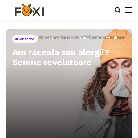
Home
Sanatate
Am raceala sau alergii? Semne revelatoare
Sanatate
Am raceala sau alergii?
Semne revelatoare