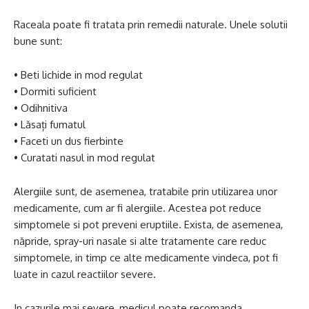
Raceala poate fi tratata prin remedii naturale. Unele solutii
bune sunt:
• Beti lichide in mod regulat
• Dormiti suficient
• Odihnitiva
• Lăsați fumatul
• Faceti un dus fierbinte
• Curatati nasul in mod regulat
Alergiile sunt, de asemenea, tratabile prin utilizarea unor
medicamente, cum ar fi alergiile. Acestea pot reduce
simptomele si pot preveni eruptiile. Exista, de asemenea,
năpride, spray-uri nasale si alte tratamente care reduc
simptomele, in timp ce alte medicamente vindeca, pot fi
luate in cazul reactiilor severe.
In cazurile mai severe, medicul poate recomanda