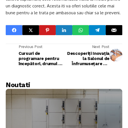
un diagnostic corect. Acesta iti va oferi solutiile cele mai
bune pentru a le trata pe ambasoua sau chiar sa le preveni.
Previous Post
Next Post
Cursuri de
Descoperiți Inovația
programare pentru
la Salonul de
începători, drumul de
Înfrumusețare din
la cunoștințe 0 la o
Iași
carieră în IT
Noutati