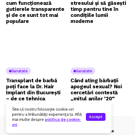
cum funcționează
stresului și să găsești
gutierele transparente
timp pentru tine în
și de ce sunt tot mai
condițiile lumii
populare
moderne
Sanatate
Sanatate
Transplant de barbă
Când ating bărbații
poți face la Dr. Hair
apogeul sexual? Noi
Implant din București
cercetări contestă
– de ce tehnica
„mitul anilor ’20”
folosită contează?
Site-ul nostru folosește cookie-uri
pentru a îmbunătăți experiența ta. Află
Accept
mai multe despre
politica de cookie-
uri
.
© 2025 Foxi.ro. Toate drepturile rezervate.
Contact
Despre Noi
Politica De Confidențialitate