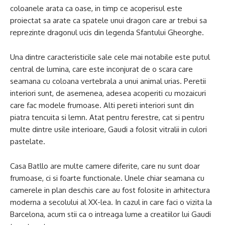
coloanele arata ca oase, in timp ce acoperisul este
proiectat sa arate ca spatele unui dragon care ar trebui sa
reprezinte dragonul ucis din legenda Sfantului Gheorghe.
Una dintre caracteristicile sale cele mai notabile este putul
central de lumina, care este inconjurat de o scara care
seamana cu coloana vertebrala a unui animal urias. Peretii
interiori sunt, de asemenea, adesea acoperiti cu mozaicuri
care fac modele frumoase. Alti pereti interiori sunt din
piatra tencuita si lemn. Atat pentru ferestre, cat si pentru
multe dintre usile interioare, Gaudi a folosit vitralii in culori
pastelate.
Casa Batllo are multe camere diferite, care nu sunt doar
frumoase, ci si foarte functionale. Unele chiar seamana cu
camerele in plan deschis care au fost folosite in arhitectura
moderna a secolului al XX-lea. In cazul in care faci o vizita la
Barcelona, ​​acum stii ca o intreaga lume a creatiilor lui Gaudi