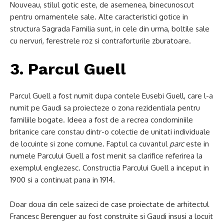
Nouveau, stilul gotic este, de asemenea, binecunoscut
pentru ornamentele sale. Alte caracteristici gotice in
structura Sagrada Familia sunt, in cele din urma, boltile sale
cu nervuri, ferestrele roz si contraforturile zburatoare.
3. Parcul Guell
Parcul Guell a fost numit dupa contele Eusebi Guell, care l-a
numit pe Gaudi sa proiecteze o zona rezidentiala pentru
familiile bogate. Ideea a fost de a recrea condominiile
britanice care constau dintr-o colectie de unitati individuale
de locuinte si zone comune. Faptul ca cuvantul
parc
este in
numele Parcului Guell a fost menit sa clarifice referirea la
exemplul englezesc. Constructia Parcului Guell a inceput in
1900 si a continuat pana in 1914.
Doar doua din cele saizeci de case proiectate de arhitectul
Francesc Berenguer au fost construite si Gaudi insusi a locuit