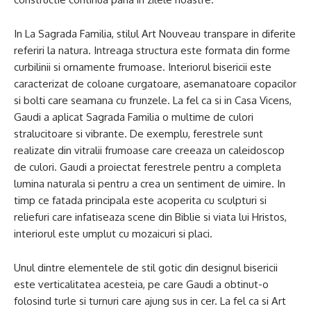
In La Sagrada Familia, stilul Art Nouveau transpare in diferite
referiri la natura. Intreaga structura este formata din forme
curbilinii si ornamente frumoase. Interiorul bisericii este
caracterizat de coloane curgatoare, asemanatoare copacilor
si bolti care seamana cu frunzele. La fel ca si in Casa Vicens,
Gaudi a aplicat Sagrada Familia o multime de culori
stralucitoare si vibrante. De exemplu, ferestrele sunt
realizate din vitralii frumoase care creeaza un caleidoscop
de culori. Gaudi a proiectat ferestrele pentru a completa
lumina naturala si pentru a crea un sentiment de uimire. In
timp ce fatada principala este acoperita cu sculpturi si
reliefuri care infatiseaza scene din Biblie si viata lui Hristos,
interiorul este umplut cu mozaicuri si placi.
Unul dintre elementele de stil gotic din designul bisericii
este verticalitatea acesteia, pe care Gaudi a obtinut-o
folosind turle si turnuri care ajung sus in cer. La fel ca si Art