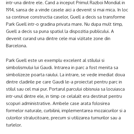
intr-una dintre ele. Cand a inceput Primul Razboi Mondial in
1914, sansa de a vinde casele aici a devenit si mai mica. In loc
sa continue constructia caselor, Guell a decis sa transforme
Park Guell intr-o gradina privata mare. Nu dupa mult timp,
Guell a decis sa puna spatiul la dispozitia publicului. A
devenit curand una dintre cele mai vizitate zone din
Barcelona.
Park Guell este un exemplu excelent al stilului si
simbolismului lui Gaudi. Intrarea in parc a fost menita sa
simbolizeze poarta raiului. La intrare, se vede imediat doua
dintre cladirile pe care Gaudi le-a proiectat pentru parc in
stilul sau cel mai pur. Portarul parcului obisnuia sa locuiasca
intr-unul dintre ele, in timp ce celalalt era destinat pentru
scopuri administrative. Ambele case arata folosirea
formelor naturale, curbilinii, implementarea mozaicurilor si a
culorilor stralucitoare, precum si utilizarea turnurilor sau a
turlelor.