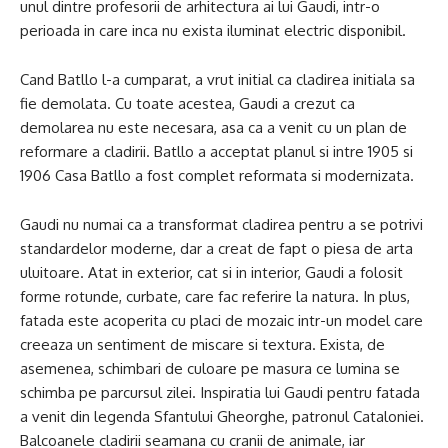
unul dintre profesorii de arhitectura ai lui Gaudi, intr-o
perioada in care inca nu exista iluminat electric disponibil.
Cand Batllo l-a cumparat, a vrut initial ca cladirea initiala sa
fie demolata. Cu toate acestea, Gaudi a crezut ca
demolarea nu este necesara, asa ca a venit cu un plan de
reformare a cladirii. Batllo a acceptat planul si intre 1905 si
1906 Casa Batllo a fost complet reformata si modernizata.
Gaudi nu numai ca a transformat cladirea pentru a se potrivi
standardelor moderne, dar a creat de fapt o piesa de arta
uluitoare. Atat in ​​exterior, cat si in interior, Gaudi a folosit
forme rotunde, curbate, care fac referire la natura. In plus,
fatada este acoperita cu placi de mozaic intr-un model care
creeaza un sentiment de miscare si textura. Exista, de
asemenea, schimbari de culoare pe masura ce lumina se
schimba pe parcursul zilei. Inspiratia lui Gaudi pentru fatada
a venit din legenda Sfantului Gheorghe, patronul Cataloniei.
Balcoanele cladirii seamana cu cranii de animale, iar