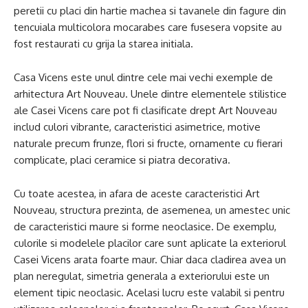
peretii cu placi din hartie machea si tavanele din fagure din
tencuiala multicolora mocarabes care fusesera vopsite au
fost restaurati cu grija la starea initiala.
Casa Vicens este unul dintre cele mai vechi exemple de
arhitectura Art Nouveau. Unele dintre elementele stilistice
ale Casei Vicens care pot fi clasificate drept Art Nouveau
includ culori vibrante, caracteristici asimetrice, motive
naturale precum frunze, flori si fructe, ornamente cu fierari
complicate, placi ceramice si piatra decorativa.
Cu toate acestea, in afara de aceste caracteristici Art
Nouveau, structura prezinta, de asemenea, un amestec unic
de caracteristici maure si forme neoclasice. De exemplu,
culorile si modelele placilor care sunt aplicate la exteriorul
Casei Vicens arata foarte maur. Chiar daca cladirea avea un
plan neregulat, simetria generala a exteriorului este un
element tipic neoclasic. Acelasi lucru este valabil si pentru