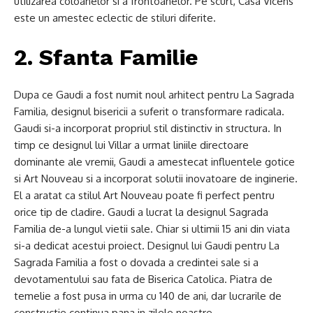
utilizarea coloanelor si a frontoanelor. Pe scurt, Casa Vicens
este un amestec eclectic de stiluri diferite.
2. Sfanta Familie
Dupa ce Gaudi a fost numit noul arhitect pentru La Sagrada
Familia, designul bisericii a suferit o transformare radicala.
Gaudi si-a incorporat propriul stil distinctiv in structura. In
timp ce designul lui Villar a urmat liniile directoare
dominante ale vremii, Gaudi a amestecat influentele gotice
si Art Nouveau si a incorporat solutii inovatoare de inginerie.
El a aratat ca stilul Art Nouveau poate fi perfect pentru
orice tip de cladire. Gaudi a lucrat la designul Sagrada
Familia de-a lungul vietii sale. Chiar si ultimii 15 ani din viata
si-a dedicat acestui proiect. Designul lui Gaudi pentru La
Sagrada Familia a fost o dovada a credintei sale si a
devotamentului sau fata de Biserica Catolica. Piatra de
temelie a fost pusa in urma cu 140 de ani, dar lucrarile de
constructie continua pana in zilele noastre.