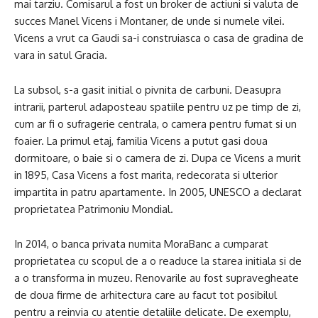
mai tarziu. Comisarul a fost un broker de actiuni si valuta de
succes Manel Vicens i Montaner, de unde si numele vilei.
Vicens a vrut ca Gaudi sa-i construiasca o casa de gradina de
vara in satul Gracia.
La subsol, s-a gasit initial o pivnita de carbuni. Deasupra
intrarii, parterul adaposteau spatiile pentru uz pe timp de zi,
cum ar fi o sufragerie centrala, o camera pentru fumat si un
foaier. La primul etaj, familia Vicens a putut gasi doua
dormitoare, o baie si o camera de zi. Dupa ce Vicens a murit
in 1895, Casa Vicens a fost marita, redecorata si ulterior
impartita in patru apartamente. In 2005, UNESCO a declarat
proprietatea Patrimoniu Mondial.
In 2014, o banca privata numita MoraBanc a cumparat
proprietatea cu scopul de a o readuce la starea initiala si de
a o transforma in muzeu. Renovarile au fost supravegheate
de doua firme de arhitectura care au facut tot posibilul
pentru a reinvia cu atentie detaliile delicate. De exemplu,