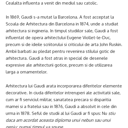
Cealalta influenta a venit din mediul sau catolic.
In 1869, Gaudi s-a mutat la Barcelona. A fost acceptat la
Scoala de Arhitectura din Barcelona in 1874, unde a studiat
arhitectura si ingineria. In timpul studiilor sale, Gaudi a fost
influentat de opera arhitectului Eugene Viollet-le-Duc,
precum si de ideile scriitorului si criticului de arta John Ruskin.
Ambii barbati au pledat pentru revenirea stilului gotic de
arhitectura. Gaudi a fost atras in special de desenele
expresive ale arhitecturii gotice, precum si de utilizarea
larga a ornamentelor.
Arhitectura lui Gaudi arata incorporarea diferitelor elemente
decorative. In ciuda diferitelor intreruperi ale activitatii sale,
cum ar fi serviciul militar, sanatatea precara si disparitia
mamei si a fratelui sau in 1876, Gaudi a absolvit in cele din
urma in 1878. Seful de studii al lui Gaudi ar fi spus: Nu
stiu
daca am acordat aceasta diploma unui nebun sau unui
geniu; numai timpul va spune
.