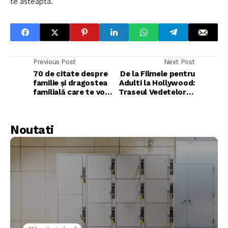
te asteapta.
Previous Post
Next Post
70 de citate despre
De la Filmele pentru
familie și dragostea
Adulti la Hollywood:
familială care te vor
Traseul Vedetelor la
inspira
Limita Intre Doua
Lumi
Noutati