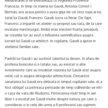
Mediteranei si se invecineaza cu regiunea Provence
Franceza. In timp ce mama lui Gaudi, Antonia Cornet I
Bertran, era acasa pentru a avea grija de cei cinci copii ai lor,
tatal lui Gaudi, Francesc Gaudi, lucra ca fierar. De fapt,
Francesc a impartit un atelier cu propriul sau tata, de la care
invatase mestesugul. Ambii erau mesteri foarte priceputi,
iar creatiile lor au avut o influenta semnificativa asupra
lucrarii lui Gaudi ca arhitect. In copilarie, Gaudi a ajutat in
atelierul familiei sale.
Parintii lui Gaudi i-au sustinut talentul la desen. In afara de
profesia bunicului si a tatalui sau, au existat si alte
evenimente care au modelat viziunea lui Gaudi atat asupra
vietii, cat si asupra designului arhitectural. Deoarece
sanatatea lui Gaudi era delicata in timpul copilariei sale, el a
fost obligat sa petreaca perioade de timp odihnindu-se intr-
o casa de vara din Riudoms. Petrecerea mult timp in aer
liber l-a invatat pe Gaudi multe despre natura, pe care a
considerat-o in cele din urma a fi profesorul sau suprem.