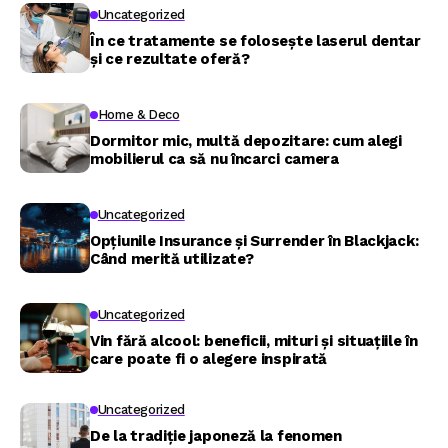
Uncategorized
În ce tratamente se folosește laserul dentar
și ce rezultate oferă?
Home & Deco
Dormitor mic, multă depozitare: cum alegi
mobilierul ca să nu încarci camera
Uncategorized
Opțiunile Insurance și Surrender în Blackjack:
Când merită utilizate?
Uncategorized
Vin fără alcool: beneficii, mituri și situațiile în
care poate fi o alegere inspirată
Uncategorized
De la tradiție japoneză la fenomen