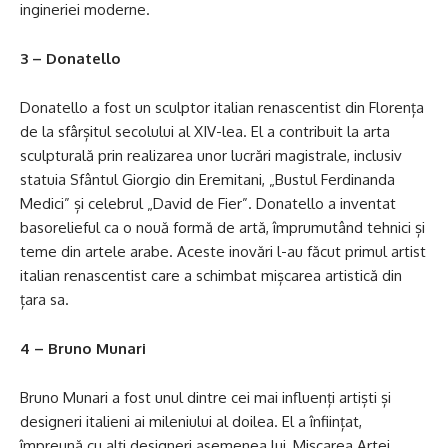
ingineriei moderne.
3 – Donatello
Donatello a fost un sculptor italian renascentist din Florența
de la sfârșitul secolului al XIV-lea. El a contribuit la arta
sculpturală prin realizarea unor lucrări magistrale, inclusiv
statuia Sfântul Giorgio din Eremitani, „Bustul Ferdinanda
Medici” și celebrul „David de Fier”. Donatello a inventat
basorelieful ca o nouă formă de artă, împrumutând tehnici și
teme din artele arabe. Aceste inovări l-au făcut primul artist
italian renascentist care a schimbat mișcarea artistică din
țara sa.
4 – Bruno Munari
Bruno Munari a fost unul dintre cei mai influenți artiști și
designeri italieni ai mileniului al doilea. El a înființat,
împreună cu alți designeri asemenea lui, Mișcarea Artei