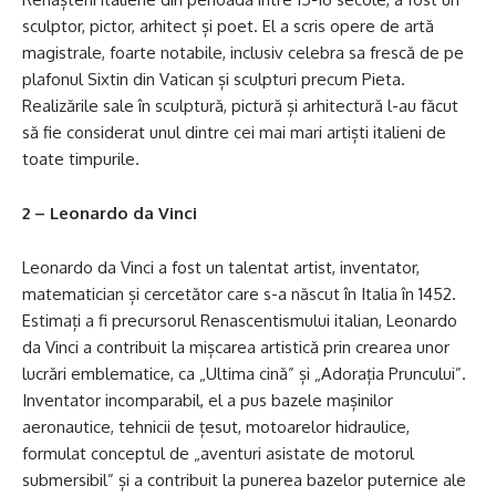
sculptor, pictor, arhitect și poet. El a scris opere de artă
magistrale, foarte notabile, inclusiv celebra sa frescă de pe
plafonul Sixtin din Vatican și sculpturi precum Pieta.
Realizările sale în sculptură, pictură și arhitectură l-au făcut
să fie considerat unul dintre cei mai mari artiști italieni de
toate timpurile.
2 – Leonardo da Vinci
Leonardo da Vinci a fost un talentat artist, inventator,
matematician și cercetător care s-a născut în Italia în 1452.
Estimați a fi precursorul Renascentismului italian, Leonardo
da Vinci a contribuit la mișcarea artistică prin crearea unor
lucrări emblematice, ca „Ultima cină” și „Adorația Pruncului”.
Inventator incomparabil, el a pus bazele mașinilor
aeronautice, tehnicii de țesut, motoarelor hidraulice,
formulat conceptul de „aventuri asistate de motorul
submersibil” și a contribuit la punerea bazelor puternice ale