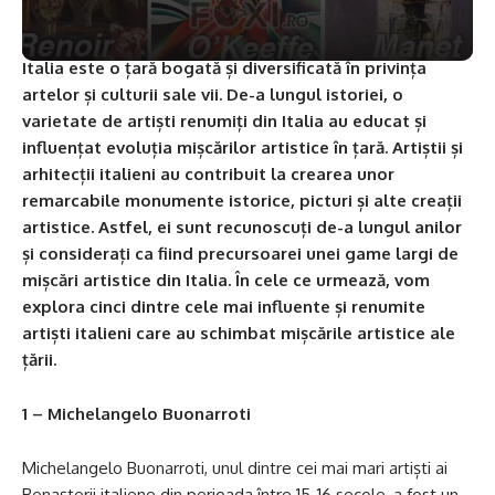
Italia este o țară bogată și diversificată în privința
artelor și culturii sale vii. De-a lungul istoriei, o
varietate de artiști renumiți din Italia au educat și
influențat evoluția mișcărilor artistice în țară. Artiștii și
arhitecții italieni au contribuit la crearea unor
remarcabile monumente istorice, picturi și alte creații
artistice. Astfel, ei sunt recunoscuți de-a lungul anilor
și considerați ca fiind precursoarei unei game largi de
mișcări artistice din Italia. În cele ce urmează, vom
explora cinci dintre cele mai influente și renumite
artiști italieni care au schimbat mișcările artistice ale
țării.
1 – Michelangelo Buonarroti
Michelangelo Buonarroti, unul dintre cei mai mari artiști ai
Renașterii italiene din perioada între 15-16 secole, a fost un