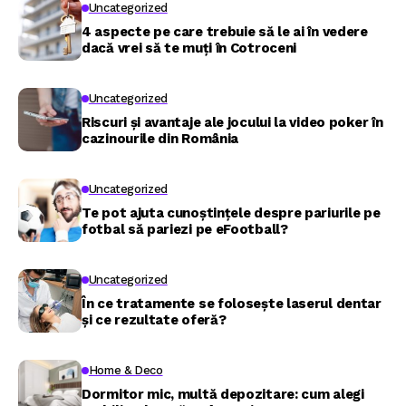
Uncategorized
4 aspecte pe care trebuie să le ai în vedere
dacă vrei să te muți în Cotroceni
Uncategorized
Riscuri și avantaje ale jocului la video poker în
cazinourile din România
Uncategorized
Te pot ajuta cunoștințele despre pariurile pe
fotbal să pariezi pe eFootball?
Uncategorized
În ce tratamente se folosește laserul dentar
și ce rezultate oferă?
Home & Deco
Dormitor mic, multă depozitare: cum alegi