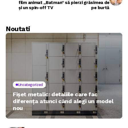
film animat „Batman”
să pierzi grăsimea de
și un spin-off TV
pe burtă
Noutati
Uncategorized
Fișet metalic: detaliile care fac
diferența atunci când alegi un model
nou