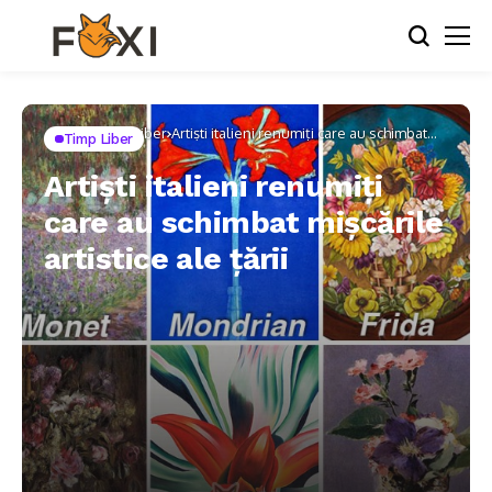
Home
Timp Liber
Artiști italieni renumiți care au schimbat
Timp Liber
mișcările artistice ale țării
Artiști italieni renumiți
care au schimbat mișcările
artistice ale țării