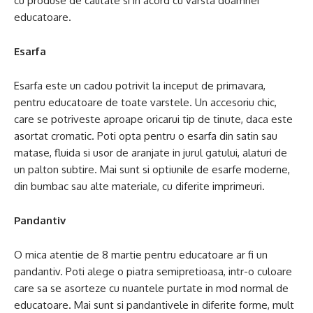
cu produse de calitate si in acord cu varsta doamnei
educatoare.
Esarfa
Esarfa este un cadou potrivit la inceput de primavara,
pentru educatoare de toate varstele. Un accesoriu chic,
care se potriveste aproape oricarui tip de tinute, daca este
asortat cromatic. Poti opta pentru o esarfa din satin sau
matase, fluida si usor de aranjate in jurul gatului, alaturi de
un palton subtire. Mai sunt si optiunile de esarfe moderne,
din bumbac sau alte materiale, cu diferite imprimeuri.
Pandantiv
O mica atentie de 8 martie pentru educatoare ar fi un
pandantiv. Poti alege o piatra semipretioasa, intr-o culoare
care sa se asorteze cu nuantele purtate in mod normal de
educatoare. Mai sunt si pandantivele in diferite forme, mult