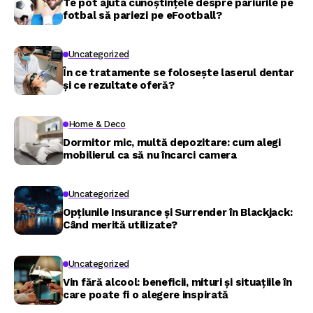
Te pot ajuta cunoștințele despre pariurile pe
fotbal să pariezi pe eFootball?
Uncategorized
În ce tratamente se folosește laserul dentar
și ce rezultate oferă?
Home & Deco
Dormitor mic, multă depozitare: cum alegi
mobilierul ca să nu încarci camera
Uncategorized
Opțiunile Insurance și Surrender în Blackjack:
Când merită utilizate?
Uncategorized
Vin fără alcool: beneficii, mituri și situațiile în
care poate fi o alegere inspirată