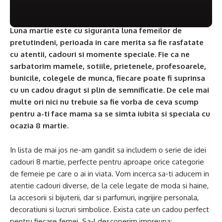
Luna martie este cu siguranta luna femeilor de
pretutindeni, perioada in care merita sa fie rasfatate
cu atentii, cadouri si momente speciale. Fie ca ne
sarbatorim mamele, sotiile, prietenele, profesoarele,
bunicile, colegele de munca, fiecare poate fi suprinsa
cu un cadou dragut si plin de semnificatie. De cele mai
multe ori nici nu trebuie sa fie vorba de ceva scump
pentru a-ti face mama sa se simta iubita si speciala cu
ocazia 8 martie.
In lista de mai jos ne-am gandit sa includem o serie de idei
cadouri 8 martie, perfecte pentru aproape orice categorie
de femeie pe care o ai in viata. Vom incerca sa-ti aducem in
atentie cadouri diverse, de la cele legate de moda si haine,
la accesorii si bijuterii, dar si parfumuri, ingrijire personala,
decoratiuni si lucruri simbolice. Exista cate un cadou perfect
pentru fiecare femei. Sa-l descoperim impreuna: