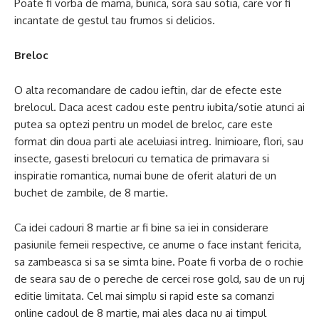
Poate fi vorba de mama, bunica, sora sau sotia, care vor fi
incantate de gestul tau frumos si delicios.
Breloc
O alta recomandare de cadou ieftin, dar de efecte este
brelocul. Daca acest cadou este pentru iubita/sotie atunci ai
putea sa optezi pentru un model de breloc, care este
format din doua parti ale aceluiasi intreg. Inimioare, flori, sau
insecte, gasesti brelocuri cu tematica de primavara si
inspiratie romantica, numai bune de oferit alaturi de un
buchet de zambile, de 8 martie.
Ca idei cadouri 8 martie ar fi bine sa iei in considerare
pasiunile femeii respective, ce anume o face instant fericita,
sa zambeasca si sa se simta bine. Poate fi vorba de o rochie
de seara sau de o pereche de cercei rose gold, sau de un ruj
editie limitata. Cel mai simplu si rapid este sa comanzi
online cadoul de 8 martie, mai ales daca nu ai timpul