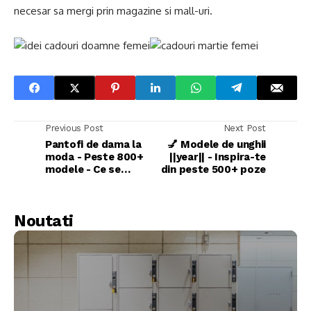
necesar sa mergi prin magazine si mall-uri.
Previous Post
Next Post
Pantofi de dama la
💅 Modele de unghii
moda - Peste 800+
||year|| - Inspira-te
modele - Ce se
din peste 500+ poze
poarta in ||year||
Noutati