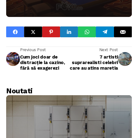
Previous Post
Next Post
Cum joci doar de
7 artisti
distracție la cazino,
suprarealisti celebri
fără să exagerezi
care au atins maretia
Noutati