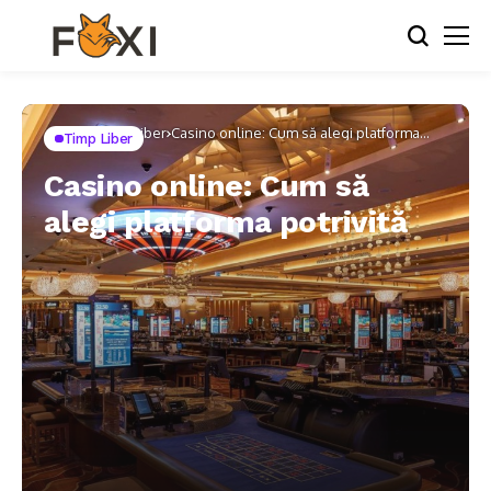
Home
Timp Liber
Casino online: Cum să alegi platforma
Timp Liber
potrivită
Casino online: Cum să
alegi platforma potrivită