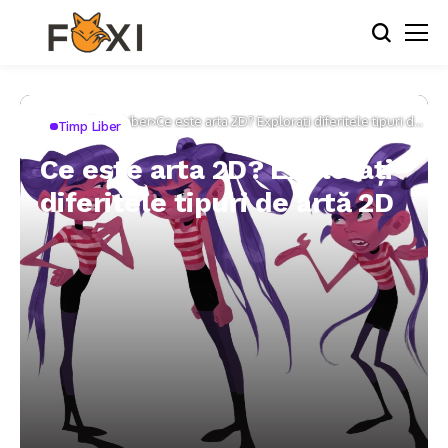
Home
Timp Liber
Ce este arta 2D? Explorați diferitele tipuri de
Timp Liber
artă 2D
Ce este arta 2D? Explorați
diferitele tipuri de artă 2D