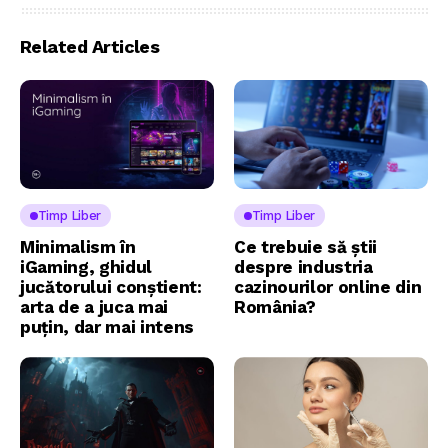
Related Articles
Timp Liber
Timp Liber
Minimalism în
Ce trebuie să știi
iGaming, ghidul
despre industria
jucătorului conștient:
cazinourilor online din
arta de a juca mai
România?
puțin, dar mai intens