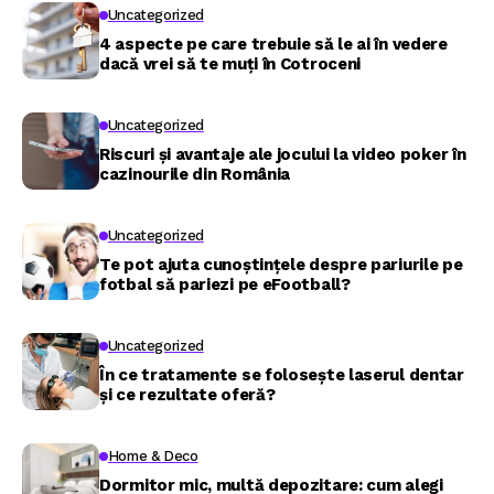
Uncategorized
4 aspecte pe care trebuie să le ai în vedere
dacă vrei să te muți în Cotroceni
Uncategorized
Riscuri și avantaje ale jocului la video poker în
cazinourile din România
Uncategorized
Te pot ajuta cunoștințele despre pariurile pe
fotbal să pariezi pe eFootball?
Uncategorized
În ce tratamente se folosește laserul dentar
și ce rezultate oferă?
Home & Deco
Dormitor mic, multă depozitare: cum alegi