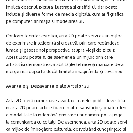
implică desenul, pictura, ilustrația și graffiti-ul, dar poate
include și diverse forme de media digitală, cum ar fi grafica
pe computer, animația și modelarea 3D.
Conform teoriilor esteticii, arta 2D poate servi ca un mijloc
de exprimare inteligentă și creativă, prin care regândesc
lumea și găsesc noi perspective asupra vieții de zi cu zi.
Acest lucru poate fi, de asemenea, un mijloc prin care
artistul își demonstrează abilitățile tehnice și manuale de a
merge mai departe decât limitele imaginându-și ceva nou.
Avantaje și Dezavantaje ale Artelor 2D
Arta 2D oferă numeroase avantaje marelui public. Investiția
în arta 2D poate aduce foarte multe satisfacții și poate oferi
o modalitate la îndemână prin care unii oameni pot ajunge
la comunicarea cu ceilalți. De asemenea, arta 2D poate servi
ca mijloc de îmbogățire culturală, dezvoltând cunoștințele și