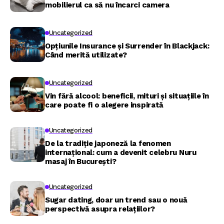
mobilierul ca să nu încarci camera
Uncategorized
Opțiunile Insurance și Surrender în Blackjack:
Când merită utilizate?
Uncategorized
Vin fără alcool: beneficii, mituri și situațiile în
care poate fi o alegere inspirată
Uncategorized
De la tradiție japoneză la fenomen
internațional: cum a devenit celebru Nuru
masaj în București?
Uncategorized
Sugar dating, doar un trend sau o nouă
perspectivă asupra relațiilor?