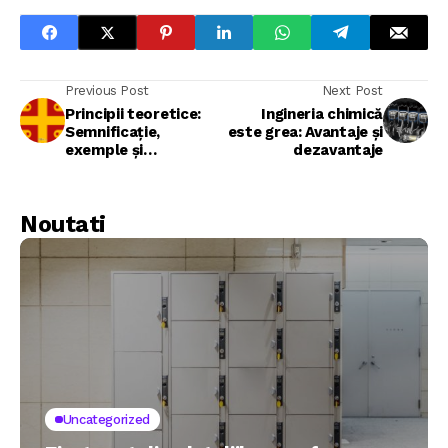
Previous Post
Next Post
Principii teoretice:
Ingineria chimică
Semnificație,
este grea: Avantaje și
exemple și
dezavantaje
importanță
Noutati
Uncategorized