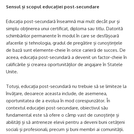
Sensul și scopul educației post-secundare
Educația post-secundară înseamnă mai mult decât pur și
simplu obținerea unui certificat, diploma sau titlu. Datorită
schimbărilor permanente în modul în care se desfășoară
afacerile și tehnologia, gradul de pregătire și cunoștințele
de bază sunt elemente-cheie în orice carieră de succes. De
aceea, educația post-secundară a devenit un factor-cheie în
calificările și crearea oportunităților de angajare în Statele
Unite.
Totuși, educația post-secundară nu trebuie să se limiteze la
învățare, deoarece aceasta include, de asemenea,
oportunitatea de a evolua în mod corespunzător. În
contextul educației post-secundare, obiectivul său
fundamental este să ofere o câmp vast de cunoștințe și
abilități și să antreneze elevii pentru a deveni buni cetățeni
sociali și profesionali, precum și buni membri ai comunității.