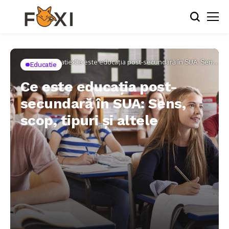
Home
Educatie
Ce este educația post-secundară în SUA: Sens,
Educatie
scop, tipuri și altele
Ce este educația post-
secundară în SUA: Sens,
scop, tipuri și altele