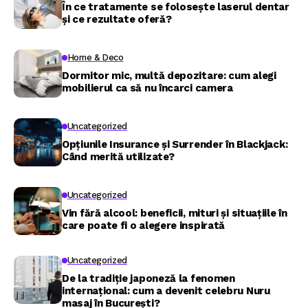
În ce tratamente se folosește laserul dentar
și ce rezultate oferă?
Home & Deco
Dormitor mic, multă depozitare: cum alegi
mobilierul ca să nu încarci camera
Uncategorized
Opțiunile Insurance și Surrender în Blackjack:
Când merită utilizate?
Uncategorized
Vin fără alcool: beneficii, mituri și situațiile în
care poate fi o alegere inspirată
Uncategorized
De la tradiție japoneză la fenomen
internațional: cum a devenit celebru Nuru
masaj în București?