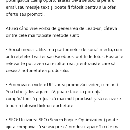
potențialilor clienți oportunitatea de-a se abona pentru
email sau mesaje text și poate fi folosit pentru a le oferi
oferte sau promoții.
Atunci când vine vorba de generarea de Lead-uri, câteva
dintre cele mai folosite metode sunt:
• Social media: Utilizarea platformelor de social media, cum
ar fi rețelele Twitter sau Facebook, pot fi de folos. Postările
relevante pot avea ca rezultat reacții entuziaste care să
crească notorietatea produsului.
• Promovarea video: Utilizarea promovării video, cum ar fi
YouTube și Instagram TV, poate face ca potențialii
cumpărători să prețuiască mai mult produsul și să realizeze
lead-uri folosind link-uri etichetate.
• SEO: Utilizarea SEO (Search Engine Optimization) poate
ajuta compania să se asigure că produsul apare în cele mai