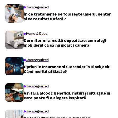
Uncategorized
În ce tratamente se folosește laserul dentar
și ce rezultate oferă?
Home & Deco
Dormitor mic, multă depozitare: cum alegi
mobilierul ca să nu încarci camera
Uncategorized
Opțiunile Insurance și Surrender în Blackjack:
Când merită utilizate?
Uncategorized
Vin fără alcool: beneficii, mituri și situațiile în
care poate fi o alegere inspirată
Uncategorized