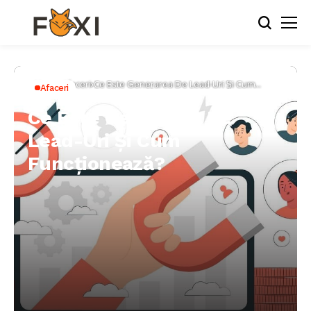
Home
Afaceri
Ce Este Generarea De Lead-Uri Și Cum
Afaceri
Funcționează?
Ce Este Generarea De
Lead-Uri Și Cum
Funcționează?