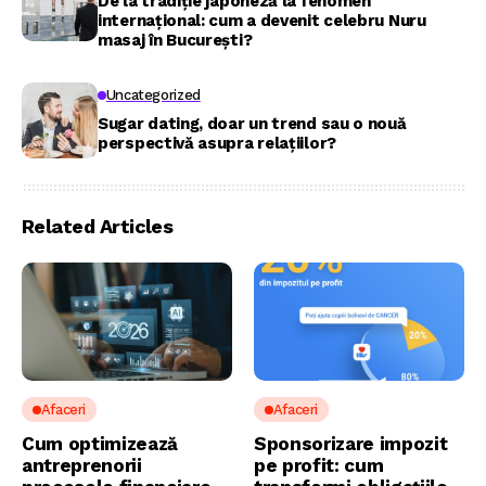
De la tradiție japoneză la fenomen
internațional: cum a devenit celebru Nuru
masaj în București?
Uncategorized
Sugar dating, doar un trend sau o nouă
perspectivă asupra relațiilor?
Related Articles
Afaceri
Afaceri
Cum optimizează
Sponsorizare impozit
antreprenorii
pe profit: cum