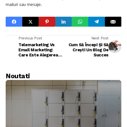
mailuri sau mesaje.
Previous Post
Next Post
Telemarketing Vs
Cum Să Începi Și Să
Email Marketing:
Crești Un Blog De
Care Este Alegerea
Succes
Mai Bună?
Noutati