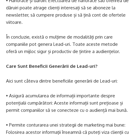
• Hanorace și dăruiri: Efectuarea de hanorace sau oferirea de
dăruiri poate atrage clienți interesați să se aboneze la
newsletter, să cumpere produse și să țină cont de ofertele
viitoare.
În concluzie, există o mulțime de modalități prin care
companiile pot genera Lead-uri. Toate aceste metode
oferă un mijloc sigur și productiv de țintire a audiențelor.
Care Sunt Beneficii Generării de Lead-uri?
Aici sunt câteva dintre beneficiile generării de Lead-uri:
• Asigură acumularea de informații importante despre
potențialii cumpărători: Aceste informații sunt prețioase și
permit companiilor să se conecteze cu o audiență mai bună.
• Permite conturarea unei strategii de marketing mai bune:
Folosirea acestor informații înseamnă că puteți viza clienții cu