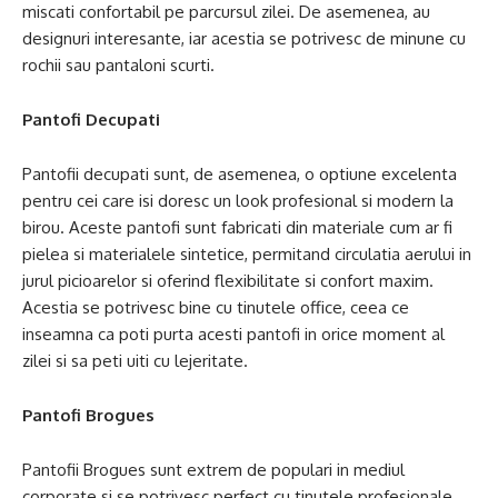
miscati confortabil pe parcursul zilei. De asemenea, au
designuri interesante, iar acestia se potrivesc de minune cu
rochii sau pantaloni scurti.
Pantofi Decupati
Pantofii decupati sunt, de asemenea, o optiune excelenta
pentru cei care isi doresc un look profesional si modern la
birou. Aceste pantofi sunt fabricati din materiale cum ar fi
pielea si materialele sintetice, permitand circulatia aerului in
jurul picioarelor si oferind flexibilitate si confort maxim.
Acestia se potrivesc bine cu tinutele office, ceea ce
inseamna ca poti purta acesti pantofi in orice moment al
zilei si sa peti uiti cu lejeritate.
Pantofi Brogues
Pantofii Brogues sunt extrem de populari in mediul
corporate si se potrivesc perfect cu tinutele profesionale.