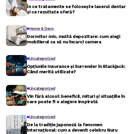
În ce tratamente se folosește laserul dentar
și ce rezultate oferă?
Home & Deco
Dormitor mic, multă depozitare: cum alegi
mobilierul ca să nu încarci camera
Uncategorized
Opțiunile Insurance și Surrender în Blackjack:
Când merită utilizate?
Uncategorized
Vin fără alcool: beneficii, mituri și situațiile în
care poate fi o alegere inspirată
Uncategorized
De la tradiție japoneză la fenomen
internațional: cum a devenit celebru Nuru