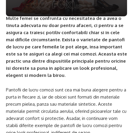
Multe femei se confrunta cu necesitatea de a avea o
tinuta adecvata nu doar pentru afaceri, ci pentru a se
asigura ca traiesc potiliv confortabili chiar si in cele
mai dificile circumstante. Exista o varietate de pantofi
de lucru pe care femeile le pot alege, insa important
este sa te asiguri ca alegi cei mai comozi. Aceasta este
practic una dintre dispusitiile principale pentru oricine
isi doreste sa puna in aplicare un look profesional,
elegent si modern la birou.
Pantofii de lucru comozi sunt cea mai buna alegere pentru a
purta in fiecare zi, iar de obicei sunt formati din materiale
precum pielea, panza sau materiale sintetice. Aceste
materiale permit circulatia aerului, oferind picioarelor tale cu
adevarat confort si protectie. Asadar, in continuare vom
stabili diferite exemple de pantofi de lucru comozi pentru
orice look profesional, indiferent de sezon.