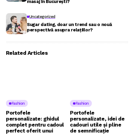
masaj în București?
Uncategorized
Sugar dating, doar un trend sau o nouă
perspectivă asupra relațiilor?
Related Articles
Fashion
Fashion
Portofele
Portofele
personalizate: ghidul
personalizate, idei de
complet pentru cadoul
cadouri utile și pline
perfect oferit unui
de semnificație