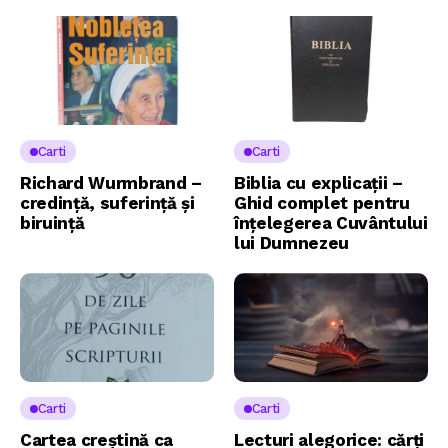
Carti
Carti
Richard Wurmbrand –
Biblia cu explicații –
credință, suferință și
Ghid complet pentru
biruință
înțelegerea Cuvântului
lui Dumnezeu
Carti
Carti
Cartea creștină ca
Lecturi alegorice: cărți