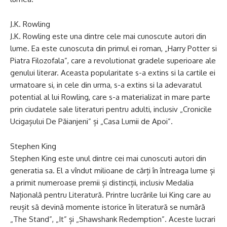
J.K. Rowling
J.K. Rowling este una dintre cele mai cunoscute autori din
lume. Ea este cunoscuta din primul ei roman, „Harry Potter si
Piatra Filozofala”, care a revolutionat gradele superioare ale
genului literar. Aceasta popularitate s-a extins si la cartile ei
urmatoare si, in cele din urma, s-a extins si la adevaratul
potential al lui Rowling, care s-a materializat in mare parte
prin ciudatele sale literaturi pentru adulti, inclusiv „Cronicile
Ucigașului De Păianjeni” și „Casa Lumii de Apoi”.
Stephen King
Stephen King este unul dintre cei mai cunoscuti autori din
generatia sa. El a vîndut milioane de cărți în întreaga lume și
a primit numeroase premii și distincții, inclusiv Medalia
Națională pentru Literatură. Printre lucrările lui King care au
reușit să devină momente istorice în literatură se numără
„The Stand”, „It” și „Shawshank Redemption”. Aceste lucrari