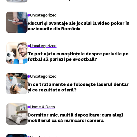
Uncategorized
Riscuri și avantaje ale jocului la video poker în
cazinourile din România
Uncategorized
Te pot ajuta cunoștințele despre pariurile pe
fotbal să pariezi pe eFootball?
Uncategorized
În ce tratamente se folosește laserul dentar
și ce rezultate oferă?
Home & Deco
Dormitor mic, multă depozitare: cum alegi
mobilierul ca să nu încarci camera