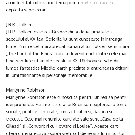
au influentat cultura moderna prin temele lor, care se
exploitaza pe ecran.
J.R.R. Tolkien
J.R.R. Tolkien este o altă voce din a doua jumătate a
secolului al XX-lea. Scrierile lui sunt cunoscute in intreaga
lume. Printre cel mai apreciat roman al lui Tolkien se numara
„The Lord of the Rings”, care a devenit unul dintre cele mai
bine vandute titluri ale secolului XX. Războaiele sale din
lumea fantastica Middle-earth prezinta si antreneaza cititorii
in lumi fascinante si personaje memorabile.
Marilynne Robinson
Marilynne Robinson este cunoscuta pentru iubirea sa pentru
idei profunde. Fiecare carte a lui Robinson exploreaza teme
sociale, politice si morale, cum ar fi iubirea, datoria si
trecutul. Cele mai renumite carti ale sale sunt „Casa de la
Gilead” si „Convorbiri cu Howard si Louise”. Aceste carti
ofera o perspectiva asupra vietii cotidiene si a luminilor lor