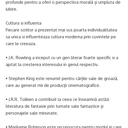
profunde pentru a oferi o perspectiva morală și umpluta de
iubire.
Cultura si influenta
Fiecare scriitor a prezentat mai sus poarta individualitatea
sa unica si influenteaza cultura moderna prin cuvintele pe
care le creeaza.
• J.K. Rowling a inceput cu un gen literar foarte specific si a
ajutat la cresterea interesului in genul respectiv.
• Stephen King este renumit pentru cărțile sale de groază,
care au generat mii de producții cinematografice.
• J.R.R. Tolkien a contribuit la ceea ce înseamnă astăzi
literatura de fantasie prin turnate sale fantastice și
personajele sale minunate.
• Marilynne Robinson este recunoscuta pentru modul in care