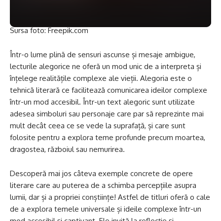
Sursa foto: Freepik.com
Într-o lume plină de sensuri ascunse și mesaje ambigue,
lecturile alegorice ne oferă un mod unic de a interpreta și
înțelege realitățile complexe ale vieții. Alegoria este o
tehnică literară ce facilitează comunicarea ideilor complexe
într-un mod accesibil. Într-un text alegoric sunt utilizate
adesea simboluri sau personaje care par să reprezinte mai
mult decât ceea ce se vede la suprafață, și care sunt
folosite pentru a explora teme profunde precum moartea,
dragostea, războiul sau nemurirea.
Descoperă mai jos câteva exemple concrete de opere
literare care au puterea de a schimba percepțiile asupra
lumii, dar și a propriei conștiințe! Astfel de titluri oferă o cale
de a explora temele universale și ideile complexe într-un
mod accesibil și captivant. Ele invită la reflecție și