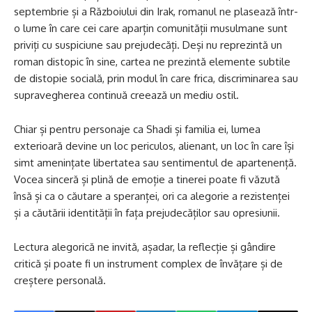
septembrie și a Războiului din Irak, romanul ne plasează într-
o lume în care cei care aparțin comunității musulmane sunt
priviți cu suspiciune sau prejudecăți. Deși nu reprezintă un
roman distopic în sine, cartea ne prezintă elemente subtile
de distopie socială, prin modul în care frica, discriminarea sau
supravegherea continuă creează un mediu ostil.
Chiar și pentru personaje ca Shadi și familia ei, lumea
exterioară devine un loc periculos, alienant, un loc în care își
simt amenințate libertatea sau sentimentul de apartenență.
Vocea sinceră și plină de emoție a tinerei poate fi văzută
însă și ca o căutare a speranței, ori ca alegorie a rezistenței
și a căutării identității în fața prejudecăților sau opresiunii.
Lectura alegorică ne invită, așadar, la reflecție și gândire
critică și poate fi un instrument complex de învățare și de
creștere personală.