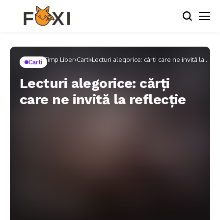
Home
Timp Liber
Carti
Lecturi alegorice: cărți care ne invită la
Carti
reflecție
Lecturi alegorice: cărți
care ne invită la reflecție