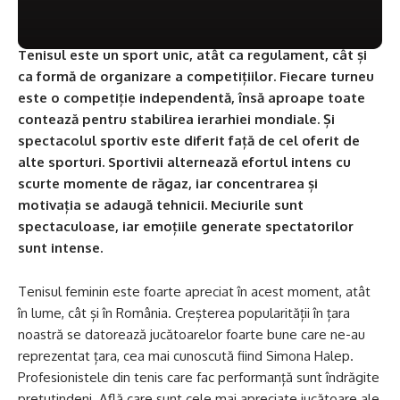
Tenisul este un sport unic, atât ca regulament, cât și
ca formă de organizare a competițiilor. Fiecare turneu
este o competiție independentă, însă aproape toate
contează pentru stabilirea ierarhiei mondiale. Și
spectacolul sportiv este diferit față de cel oferit de
alte sporturi. Sportivii alternează efortul intens cu
scurte momente de răgaz, iar concentrarea și
motivația se adaugă tehnicii. Meciurile sunt
spectaculoase, iar emoțiile generate spectatorilor
sunt intense.
Tenisul feminin este foarte apreciat în acest moment, atât
în lume, cât și în România. Creșterea popularității în țara
noastră se datorează jucătoarelor foarte bune care ne-au
reprezentat țara, cea mai cunoscută fiind Simona Halep.
Profesionistele din tenis care fac performanță sunt îndrăgite
pretutindeni. Află care sunt cele mai apreciate jucătoare ale