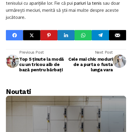
tenisului cu aparițiile lor. Fie că pui
pariuri la tenis
sau doar
urmărești meciuri, merită să știi mai multe despre aceste
jucătoare.
Previous Post
Next Post
Top 5 ținute la modă
Cele mai chic moduri
cu un tricou alb de
de a purta o fusta
bază pentru bărbați
lunga vara
Noutati