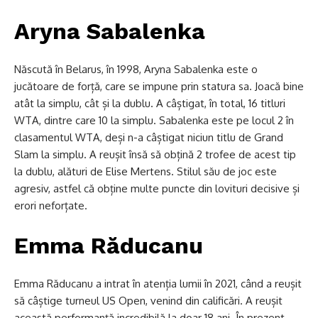
Aryna Sabalenka
Născută în Belarus, în 1998, Aryna Sabalenka este o
jucătoare de forță, care se impune prin statura sa. Joacă bine
atât la simplu, cât și la dublu. A câștigat, în total, 16 titluri
WTA, dintre care 10 la simplu. Sabalenka este pe locul 2 în
clasamentul WTA, deși n-a câștigat niciun titlu de Grand
Slam la simplu. A reușit însă să obțină 2 trofee de acest tip
la dublu, alături de Elise Mertens. Stilul său de joc este
agresiv, astfel că obține multe puncte din lovituri decisive și
erori neforțate.
Emma Răducanu
Emma Răducanu a intrat în atenția lumii în 2021, când a reușit
să câștige turneul US Open, venind din calificări. A reușit
această performanță incredibilă la doar 18 ani. În prezent