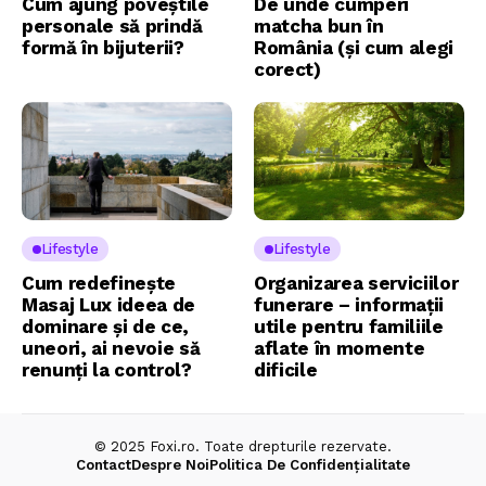
Cum ajung poveștile
De unde cumperi
personale să prindă
matcha bun în
formă în bijuterii?
România (și cum alegi
corect)
Lifestyle
Lifestyle
Cum redefinește
Organizarea serviciilor
Masaj Lux ideea de
funerare – informații
dominare și de ce,
utile pentru familiile
uneori, ai nevoie să
aflate în momente
renunți la control?
dificile
© 2025 Foxi.ro. Toate drepturile rezervate.
Contact
Despre Noi
Politica De Confidențialitate