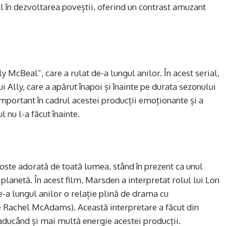
tal în dezvoltarea poveștii, oferind un contrast amuzant
y McBeal”, care a rulat de-a lungul anilor. În acest serial,
ui Ally, care a apărut înapoi și înainte pe durata sezonului
mportant în cadrul acestei producții emoționante și a
 nu l-a făcut înainte.
oste adorată de toată lumea, stând în prezent ca unul
lanetă. În acest film, Marsden a interpretat rolul lui Lon
a lungul anilor o relație plină de drama cu
e Rachel McAdams). Această interpretare a făcut din
aducând și mai multă energie acestei producții.