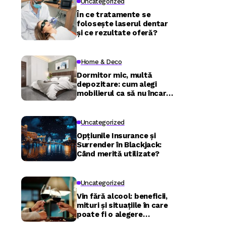
Uncategorized
În ce tratamente se
folosește laserul dentar
și ce rezultate oferă?
Home & Deco
Dormitor mic, multă
depozitare: cum alegi
mobilierul ca să nu încarci
camera
Uncategorized
Opțiunile Insurance și
Surrender în Blackjack:
Când merită utilizate?
Uncategorized
Vin fără alcool: beneficii,
mituri și situațiile în care
poate fi o alegere
inspirată