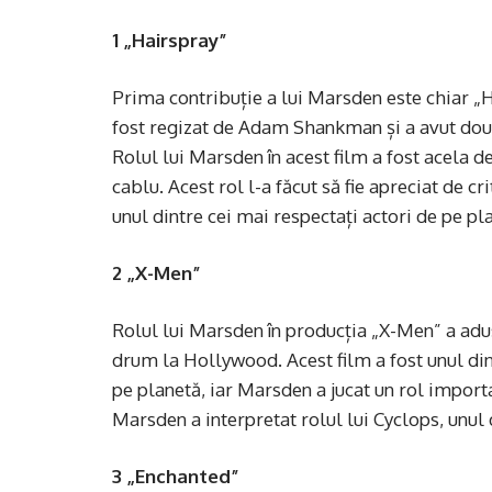
1 „Hairspray”
Prima contribuție a lui Marsden este chiar „H
fost regizat de Adam Shankman și a avut două
Rolul lui Marsden în acest film a fost acela 
cablu. Acest rol l-a făcut să fie apreciat de cr
unul dintre cei mai respectați actori de pe pl
2 „X-Men”
Rolul lui Marsden în producția „X-Men” a adus
drum la Hollywood. Acest film a fost unul di
pe planetă, iar Marsden a jucat un rol importa
Marsden a interpretat rolul lui Cyclops, unul
3 „Enchanted”