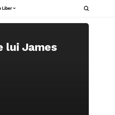
 Liber
e lui James