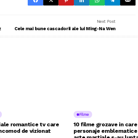
Next Post
z
Cele mai bune cascadorii ale lui Ming-Na Wen
Filme
iale romantice tv care
10 filme grozave in care
incomod de vizionat
personaje emblematice
i
arte martiale s-au lupt