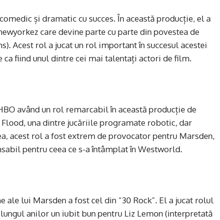
omedic și dramatic cu succes. În această producție, el a
t newyorkez care devine parte cu parte din povestea de
s). Acest rol a jucat un rol important în succesul acestei
ca fiind unul dintre cei mai talentați actori de film.
HBO având un rol remarcabil în această producție de
dy Flood, una dintre jucăriile programate robotic, dar
ea, acest rol a fost extrem de provocator pentru Marsden,
onsabil pentru ceea ce s-a întâmplat în Westworld.
e ale lui Marsden a fost cel din “30 Rock”. El a jucat rolul
 lungul anilor un iubit bun pentru Liz Lemon (interpretată