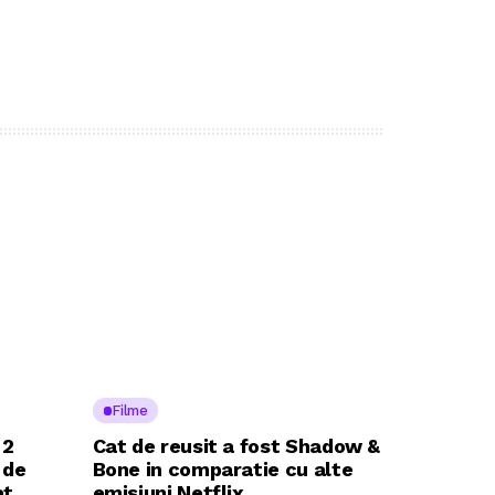
Filme
 2
Cat de reusit a fost Shadow &
 de
Bone in comparatie cu alte
at
emisiuni Netflix