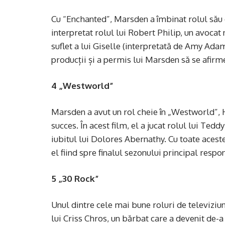
Cu “Enchanted”, Marsden a îmbinat rolul său c
interpretat rolul lui Robert Philip, un avoca
suflet a lui Giselle (interpretată de Amy Adam
producții și a permis lui Marsden să se afirme 
4 „Westworld”
Marsden a avut un rol cheie în „Westworld”, 
succes. În acest film, el a jucat rolul lui Ted
iubitul lui Dolores Abernathy. Cu toate acest
el fiind spre finalul sezonului principal resp
5 „30 Rock”
Unul dintre cele mai bune roluri de televiziun
lui Criss Chros, un bărbat care a devenit de-a