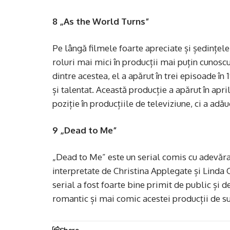
8 „As the World Turns”
Pe lângă filmele foarte apreciate și ședințe
roluri mai mici în producții mai puțin cunosc
dintre acestea, el a apărut în trei episoade în 
și talentat. Această producție a apărut în apri
poziție în producțiile de televiziune, ci a adă
9 „Dead to Me”
„Dead to Me” este un serial comis cu adevărat
interpretate de Christina Applegate și Linda C
serial a fost foarte bine primit de public și 
romantic și mai comic acestei producții de s
Share