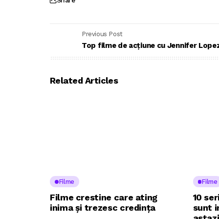
Previous Post
Top filme de acțiune cu Jennifer Lope
Related Articles
Filme
Filme
Filme crestine care ating
10 ser
inima și trezesc credința
sunt 
astaz