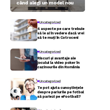
când alegi un model nou
Uncategorized
4 aspecte pe care trebuie
să le ai în vedere dacă vrei
să te muți în Cotroceni
Uncategorized
Riscuri și avantaje ale
jocului la video poker în
cazinourile din România
Uncategorized
Te pot ajuta cunoștințele
despre pariurile pe fotbal
să pariezi pe eFootball?