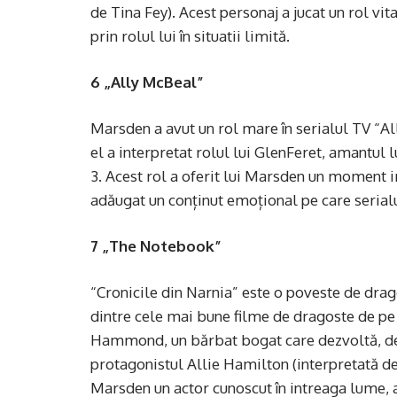
de Tina Fey). Acest personaj a jucat un rol vi
prin rolul lui în situatii limită.
6 „Ally McBeal”
Marsden a avut un rol mare în serialul TV “All
el a interpretat rolul lui GlenFeret, amantul l
3. Acest rol a oferit lui Marsden un moment i
adăugat un conținut emoțional pe care serialul
7 „The Notebook”
“Cronicile din Narnia” este o poveste de drag
dintre cele mai bune filme de dragoste de pe p
Hammond, un bărbat bogat care dezvoltă, de-
protagonistul Allie Hamilton (interpretată d
Marsden un actor cunoscut în intreaga lume, 