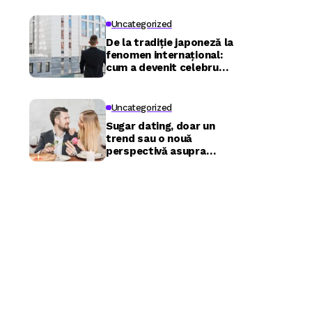
Uncategorized
De la tradiție japoneză la
fenomen internațional:
cum a devenit celebru
Nuru masaj în București?
Uncategorized
Sugar dating, doar un
trend sau o nouă
perspectivă asupra
relațiilor?