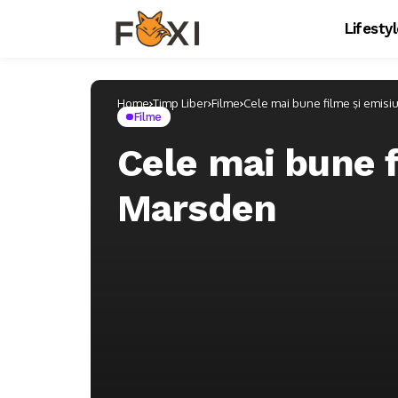
Lifesty
Home
Timp Liber
Filme
Cele mai bune filme și emisi
Filme
Cele mai bune f
Marsden