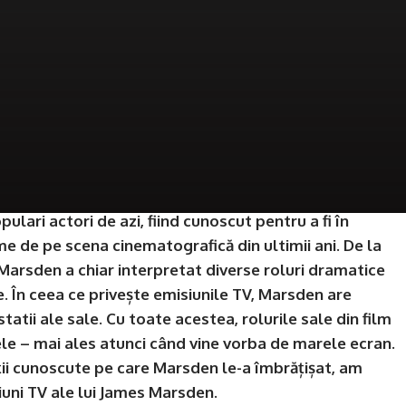
lari actori de azi, fiind cunoscut pentru a fi în
me de pe scena cinematografică din ultimii ani. De la
arsden a chiar interpretat diverse roluri dramatice
. În ceea ce privește emisiunile TV, Marsden are
atii ale sale. Cu toate acestea, rolurile sale din film
ele – mai ales atunci când vine vorba de marele ecran.
ții cunoscute pe care Marsden le-a îmbrățișat, am
siuni TV ale lui James Marsden.