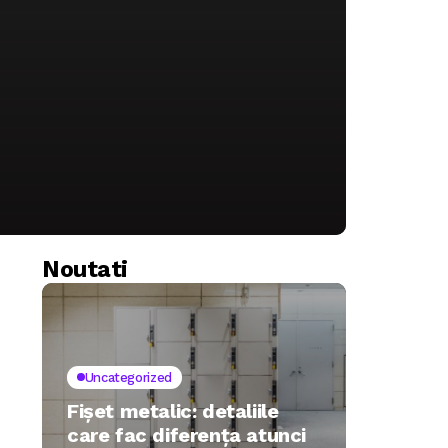
Noutati
Uncategorized
Fișet metalic: detaliile
care fac diferența atunci