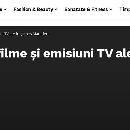
le
Fashion & Beauty
Sanatate & Fitness
Timp
uni TV ale lui James Marsden
ilme și emisiuni TV al