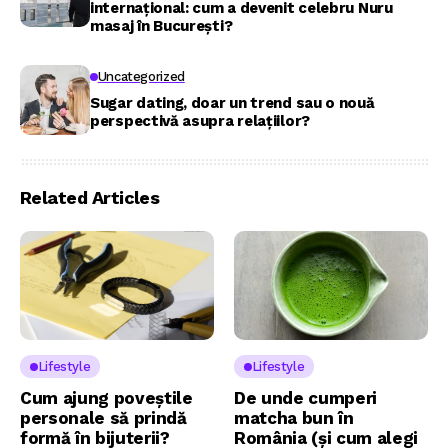
internațional: cum a devenit celebru Nuru
masaj în București?
Uncategorized
Sugar dating, doar un trend sau o nouă
perspectivă asupra relațiilor?
Related Articles
Lifestyle
Lifestyle
Cum ajung poveștile
De unde cumperi
personale să prindă
matcha bun în
formă în bijuterii?
România (și cum alegi