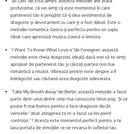
`At Last”de Etta James: această melodie are atâta
profunzime, că vei simți că este momentul în care
partenerul tău e pregătit să-ți dea sentimentul de
dragoste și devotament cu care ți-a fost dăruit. Este o
melodie romantica clasica și perfecta pentru un cuplu
tânăr care apreciază muzica clasică si linistea.
`I Want To Know What Love is”de Foreigner: această
melodie este cheia dragostei, ideală dacă vrei să te simți
apropiat de partenerul tău și căutați partea cea mai
romantică a muzicii. Vibrează printre note despre a fi
îndrăgostit sau căutand acea dragoste adevarata.
`Take My Breath Away”de Berlin: această melodie a facut
parte dintr-unul dintre cele mai cunoscute hituri pop. Și ce
poate fi mai frumos pentru a face dragoste decât
versurile ”doar atingerea ta m-a facut sa îmi pierd
controlul ”? Acesta este momentul perfect pentru a te
lasa purtata de emoțiile ce se revarsa în sufletul tau.