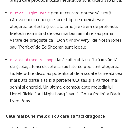
artiști care produc muzică meditativă sunt Kitaro sau Enya.
: pentru cei care doresc să simtă
Muzica light rock
câteva unduiri energice, acest tip de muzică este
alegerea perfectă și suscita emoții extrem de profunde.
Melodii reamintind de cea mai bun amintire sau prima
vărare de dragoste ca ” Don’t Know Why” de Norah Jones
sau ”Perfect”de Ed Sheeran sunt ideale.
: dacă sufletul tau e încă în vârstă
Muzica disco și pop
de școlar, atunci discoteca sau hiturile pop sunt alegerea
ta. Melodiile disco au potențialul de a scoate la iveală cea
mai bună parte a ta și a partenerului tău și a va face mai
senini și energici. Un ultime exemplu este melodia lui
Lionel Richie ” All Night Long ” sau ”I Gotta feelin” a Black
Eyed Peas.
Cele mai bune melodii cu care sa faci dragoste