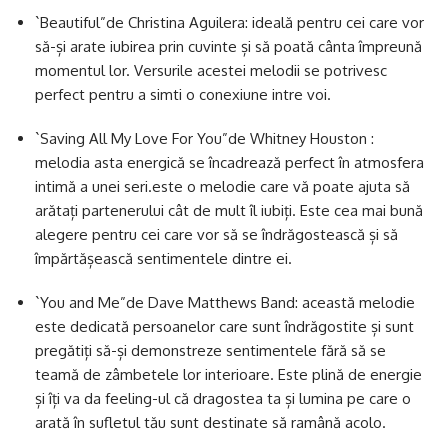
`Beautiful”de Christina Aguilera: ideală pentru cei care vor
să-și arate iubirea prin cuvinte și să poată cânta împreună
momentul lor. Versurile acestei melodii se potrivesc
perfect pentru a simti o conexiune intre voi.
`Saving All My Love For You”de Whitney Houston :
melodia asta energică se încadrează perfect în atmosfera
intimă a unei seri.este o melodie care vă poate ajuta să
arătați partenerului cât de mult îl iubiți. Este cea mai bună
alegere pentru cei care vor să se îndrăgostească și să
împărtășească sentimentele dintre ei.
`You and Me”de Dave Matthews Band: această melodie
este dedicată persoanelor care sunt îndrăgostite și sunt
pregătiți să-și demonstreze sentimentele fără să se
teamă de zâmbetele lor interioare. Este plină de energie
și îți va da feeling-ul că dragostea ta și lumina pe care o
arată în sufletul tău sunt destinate să ramână acolo.