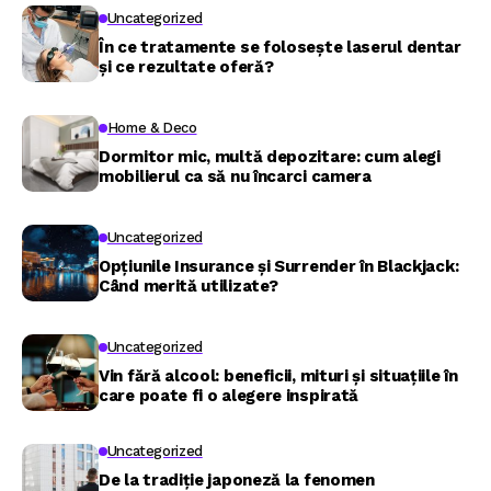
Uncategorized
În ce tratamente se folosește laserul dentar
și ce rezultate oferă?
Home & Deco
Dormitor mic, multă depozitare: cum alegi
mobilierul ca să nu încarci camera
Uncategorized
Opțiunile Insurance și Surrender în Blackjack:
Când merită utilizate?
Uncategorized
Vin fără alcool: beneficii, mituri și situațiile în
care poate fi o alegere inspirată
Uncategorized
De la tradiție japoneză la fenomen