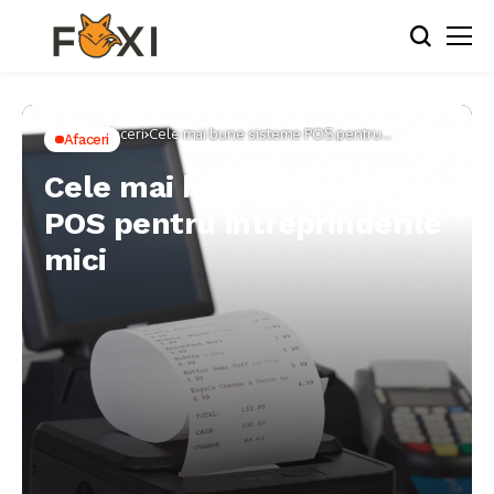
Home
Afaceri
Cele mai bune sisteme POS pentru
Afaceri
întreprinderile mici
Cele mai bune sisteme
POS pentru întreprinderile
mici