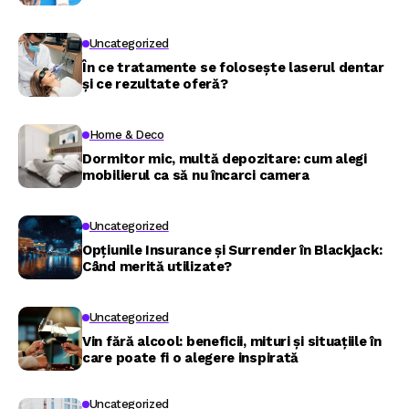
Uncategorized
În ce tratamente se folosește laserul dentar
și ce rezultate oferă?
Home & Deco
Dormitor mic, multă depozitare: cum alegi
mobilierul ca să nu încarci camera
Uncategorized
Opțiunile Insurance și Surrender în Blackjack:
Când merită utilizate?
Uncategorized
Vin fără alcool: beneficii, mituri și situațiile în
care poate fi o alegere inspirată
Uncategorized