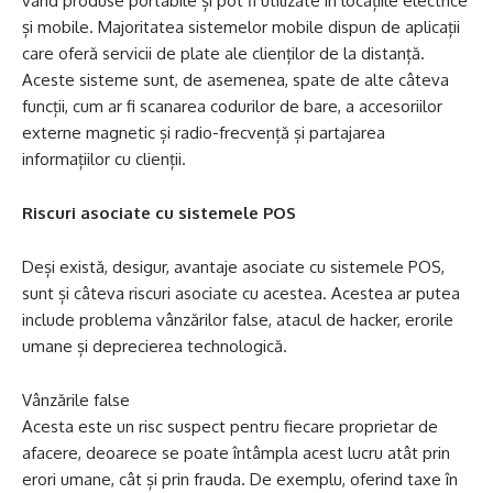
vând produse portabile și pot fi utilizate în locațiile electrice
și mobile. Majoritatea sistemelor mobile dispun de aplicații
care oferă servicii de plate ale clienților de la distanță.
Aceste sisteme sunt, de asemenea, spate de alte câteva
funcții, cum ar fi scanarea codurilor de bare, a accesoriilor
externe magnetic și radio-frecvență și partajarea
informațiilor cu clienții.
Riscuri asociate cu sistemele POS
Deși există, desigur, avantaje asociate cu sistemele POS,
sunt și câteva riscuri asociate cu acestea. Acestea ar putea
include problema vânzărilor false, atacul de hacker, erorile
umane și deprecierea technologică.
Vânzările false
Acesta este un risc suspect pentru fiecare proprietar de
afacere, deoarece se poate întâmpla acest lucru atât prin
erori umane, cât și prin frauda. De exemplu, oferind taxe în