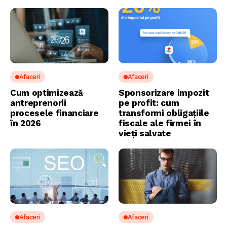
Afaceri
Afaceri
Cum optimizează
Sponsorizare impozit
antreprenorii
pe profit: cum
procesele financiare
transformi obligațiile
în 2026
fiscale ale firmei în
vieți salvate
Afaceri
Afaceri