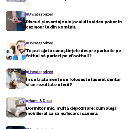
Uncategorized
Riscuri și avantaje ale jocului la video poker în
cazinourile din România
Uncategorized
Te pot ajuta cunoștințele despre pariurile pe
fotbal să pariezi pe eFootball?
Uncategorized
În ce tratamente se folosește laserul dentar
și ce rezultate oferă?
Home & Deco
Dormitor mic, multă depozitare: cum alegi
mobilierul ca să nu încarci camera