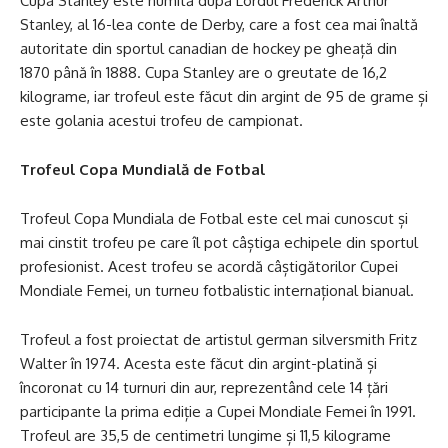
Cupa Stanley este numită după Lordul Frederick Arthur
Stanley, al 16-lea conte de Derby, care a fost cea mai înaltă
autoritate din sportul canadian de hockey pe gheață din
1870 până în 1888. Cupa Stanley are o greutate de 16,2
kilograme, iar trofeul este făcut din argint de 95 de grame și
este golania acestui trofeu de campionat.
Trofeul Copa Mundială de Fotbal
Trofeul Copa Mundiala de Fotbal este cel mai cunoscut și
mai cinstit trofeu pe care îl pot câștiga echipele din sportul
profesionist. Acest trofeu se acordă câștigătorilor Cupei
Mondiale Femei, un turneu fotbalistic internațional bianual.
Trofeul a fost proiectat de artistul german silversmith Fritz
Walter în 1974. Acesta este făcut din argint-platină și
încoronat cu 14 turnuri din aur, reprezentând cele 14 țări
participante la prima ediție a Cupei Mondiale Femei în 1991.
Trofeul are 35,5 de centimetri lungime și 11,5 kilograme