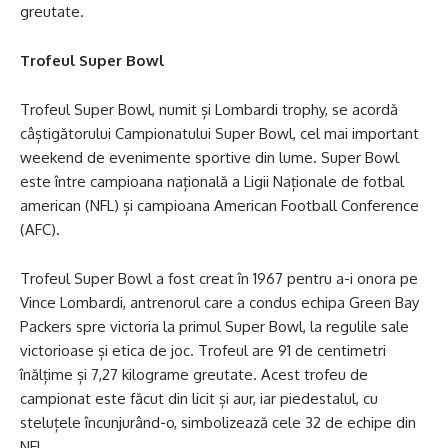
greutate.
Trofeul Super Bowl
Trofeul Super Bowl, numit și Lombardi trophy, se acordă
câștigătorului Campionatului Super Bowl, cel mai important
weekend de evenimente sportive din lume. Super Bowl
este între campioana națională a Ligii Naționale de fotbal
american (NFL) și campioana American Football Conference
(AFC).
Trofeul Super Bowl a fost creat în 1967 pentru a-i onora pe
Vince Lombardi, antrenorul care a condus echipa Green Bay
Packers spre victoria la primul Super Bowl, la regulile sale
victorioase și etica de joc. Trofeul are 91 de centimetri
înălțime și 7,27 kilograme greutate. Acest trofeu de
campionat este făcut din licit și aur, iar piedestalul, cu
steluțele încunjurând-o, simbolizează cele 32 de echipe din
NFL.