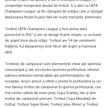
competiție europeană anuală de fotbal. S-a ales ca UEFA
Champions League să fie câștigată de echipa care a câștigat
deplasarea finalei în plus față de toate meciurile anterioare.
Trofeul UEFA Champions League a fost prima dată
prezentat în 1967 și are un design foarte simplu, cu un bazin
de argint între două stâlpi. Trofeul are 54 de centimetri
înălțime, 4,2 kilogrameși este făcut din argint și marmură
albă.
Trofeele de campionat sunt elementele cheie ale spiritului
concurențial și ale succesului sportului profesional, oferind
adesea simboluri remarcabile ale performanțelor de
excepție. Acest articol a oferit o privire în profunzime la cei
mai faimoși trofee de campionat în sportul profesional, cea
mai veche cabină de mare preț, Cupa Stanley, dar și alte
trofee de campionat precum: Trofeul Copa Mundială de
Fotbal, Trofeul Super Bowl, Trofeul Jules Rimet și Trofeul