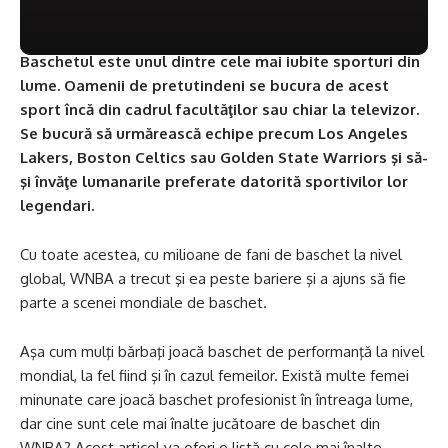
Baschetul este unul dintre cele mai iubite sporturi din
lume. Oamenii de pretutindeni se bucura de acest
sport încă din cadrul facultăţilor sau chiar la televizor.
Se bucură să urmărească echipe precum Los Angeles
Lakers, Boston Celtics sau Golden State Warriors şi să-
şi învăţe lumanarile preferate datorită sportivilor lor
legendari.
Cu toate acestea, cu milioane de fani de baschet la nivel
global, WNBA a trecut şi ea peste bariere şi a ajuns să fie
parte a scenei mondiale de baschet.
Aşa cum mulţi bărbaţi joacă baschet de performanţă la nivel
mondial, la fel fiind şi în cazul femeilor. Există multe femei
minunate care joacă baschet profesionist în întreaga lume,
dar cine sunt cele mai înalte jucătoare de baschet din
WNBA? Acest articol va oferi o listă cu cele mai înalte