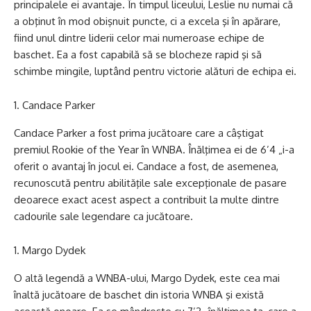
principalele ei avantaje. În timpul liceului, Leslie nu numai că
a obţinut în mod obişnuit puncte, ci a excela şi în apărare,
fiind unul dintre liderii celor mai numeroase echipe de
baschet. Ea a fost capabilă să se blocheze rapid şi să
schimbe mingile, luptând pentru victorie alături de echipa ei.
Candace Parker
Candace Parker a fost prima jucătoare care a câştigat
premiul Rookie of the Year în WNBA. Înălţimea ei de 6’4 „i-a
oferit o avantaj în jocul ei. Candace a fost, de asemenea,
recunoscută pentru abilităţile sale excepţionale de pasare
deoarece exact acest aspect a contribuit la multe dintre
cadourile sale legendare ca jucătoare.
Margo Dydek
O altă legendă a WNBA-ului, Margo Dydek, este cea mai
înaltă jucătoare de baschet din istoria WNBA şi există