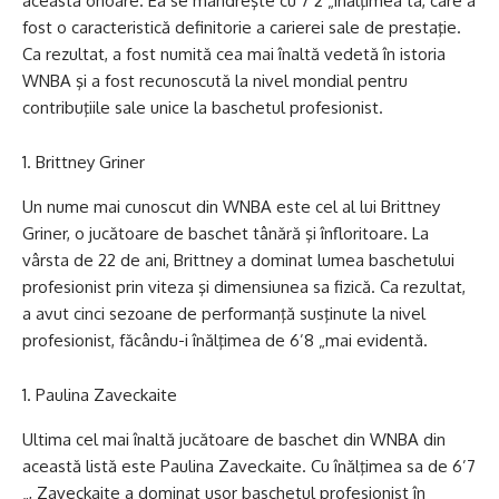
această onoare. Ea se mândreşte cu 7’2 „înălţimea ta, care a
fost o caracteristică definitorie a carierei sale de prestaţie.
Ca rezultat, a fost numită cea mai înaltă vedetă în istoria
WNBA şi a fost recunoscută la nivel mondial pentru
contribuţiile sale unice la baschetul profesionist.
Brittney Griner
Un nume mai cunoscut din WNBA este cel al lui Brittney
Griner, o jucătoare de baschet tânără şi înfloritoare. La
vârsta de 22 de ani, Brittney a dominat lumea baschetului
profesionist prin viteza şi dimensiunea sa fizică. Ca rezultat,
a avut cinci sezoane de performanţă susţinute la nivel
profesionist, făcându-i înălţimea de 6’8 „mai evidentă.
Paulina Zaveckaite
Ultima cel mai înaltă jucătoare de baschet din WNBA din
această listă este Paulina Zaveckaite. Cu înălţimea sa de 6’7
„, Zaveckaite a dominat uşor baschetul profesionist în