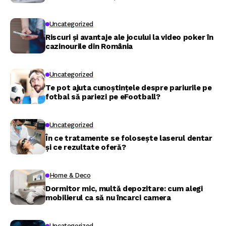
Uncategorized
Riscuri și avantaje ale jocului la video poker în
cazinourile din România
Uncategorized
Te pot ajuta cunoștințele despre pariurile pe
fotbal să pariezi pe eFootball?
Uncategorized
În ce tratamente se folosește laserul dentar
și ce rezultate oferă?
Home & Deco
Dormitor mic, multă depozitare: cum alegi
mobilierul ca să nu încarci camera
Uncategorized