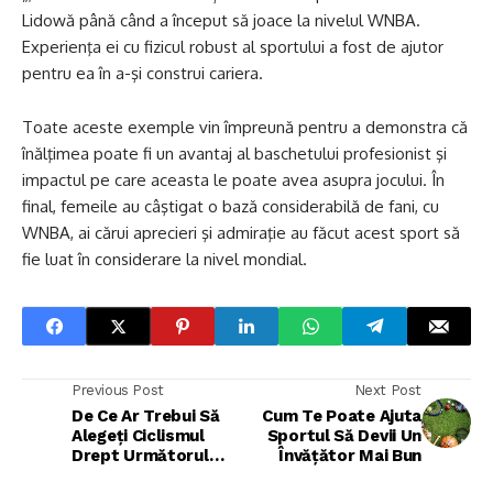
Lidowă până când a început să joace la nivelul WNBA.
Experienţa ei cu fizicul robust al sportului a fost de ajutor
pentru ea în a-şi construi cariera.
Toate aceste exemple vin împreună pentru a demonstra că
înălţimea poate fi un avantaj al baschetului profesionist şi
impactul pe care aceasta le poate avea asupra jocului. În
final, femeile au câştigat o bază considerabilă de fani, cu
WNBA, ai cărui aprecieri şi admiraţie au făcut acest sport să
fie luat în considerare la nivel mondial.
Previous Post
Next Post
De Ce Ar Trebui Să
Cum Te Poate Ajuta
Alegeți Ciclismul
Sportul Să Devii Un
Drept Următorul
Învățător Mai Bun
Sport Recreațional?