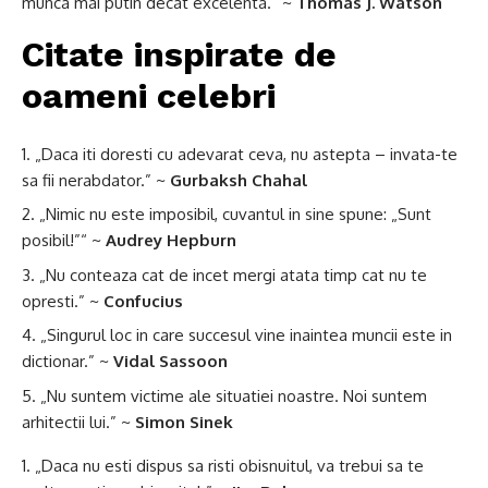
munca mai putin decat excelenta.” ~
Thomas J. Watson
Citate inspirate de
oameni celebri
„Daca iti doresti cu adevarat ceva, nu astepta – invata-te
sa fii nerabdator.” ~
Gurbaksh Chahal
„Nimic nu este imposibil, cuvantul in sine spune: „Sunt
posibil!”“ ~
Audrey Hepburn
„Nu conteaza cat de incet mergi atata timp cat nu te
opresti.” ~
Confucius
„Singurul loc in care succesul vine inaintea muncii este in
dictionar.” ~
Vidal Sassoon
„Nu suntem victime ale situatiei noastre. Noi suntem
arhitectii lui.” ~
Simon Sinek
„Daca nu esti dispus sa risti obisnuitul, va trebui sa te