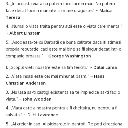
„In aceasta viata nu putem face lucruri mari. Nu putem
face decat lucruri marunte cu mare dragoste.” ~
Maica
Tereza
„Numai o viata traita pentru altii este o viata care merita.”
~
Albert Einstein
„Asocieaza-te cu Barbatii de buna calitate daca iti stimezi
propria reputatie; caci este mai bine sa fii singur decat intr-o
companie proasta.” ~
George Washington
„Scopul vietii noastre este sa fim fericiti.” ~
Dalai Lama
„Viata insasi este cel mai minunat basm.” ~
Hans
Christian Andersen
„Nu lasa sa-ti castigi existenta sa te impiedice sa-ti faci o
viata.” ~
John Wooden
„Viata este a noastra pentru a fi cheltuita, nu pentru a fi
salvata.” ~
D. H. Lawrence
„Ai creier in cap. Ai picioarele in pantofi. Te poti directiona