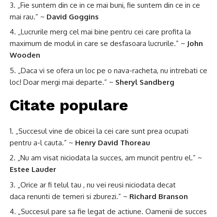
„Fie suntem din ce in ce mai buni, fie suntem din ce in ce
mai rau.” ~
David Goggins
„Lucrurile merg cel mai bine pentru cei care profita la
maximum de modul in care se desfasoara lucrurile.” ~
John
Wooden
„Daca vi se ofera un loc pe o nava-racheta, nu intrebati ce
loc! Doar mergi mai departe.” ~
Sheryl Sandberg
Citate populare
„Succesul vine de obicei la cei care sunt prea ocupati
pentru a-l cauta.” ~
Henry David Thoreau
„Nu am visat niciodata la succes, am muncit pentru el.” ~
Estee Lauder
„Orice ar fi telul tau , nu vei reusi niciodata decat
daca renunti de temeri si zburezi.” ~
Richard Branson
„Succesul pare sa fie legat de actiune. Oamenii de succes