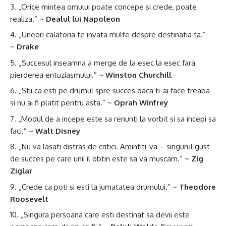
„Orice mintea omului poate concepe si crede, poate
realiza.” ~
Dealul lui Napoleon
„Uneori calatoria te invata multe despre destinatia ta.”
~
Drake
„Succesul inseamna a merge de la esec la esec fara
pierderea entuziasmului.” ~
Winston Churchill
„Stii ca esti pe drumul spre succes daca ti-ai face treaba
si nu ai fi platit pentru asta.” ~
Oprah Winfrey
„Modul de a incepe este sa renunti la vorbit si sa incepi sa
faci.” ~
Walt Disney
„Nu va lasati distras de critici. Amintiti-va – singurul gust
de succes pe care unii il obtin este sa va muscam.” ~
Zig
Ziglar
„Crede ca poti si esti la jumatatea drumului.” ~
Theodore
Roosevelt
„Singura persoana care esti destinat sa devii este