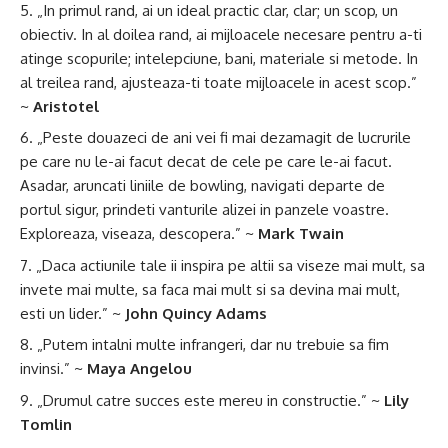
„In primul rand, ai un ideal practic clar, clar; un scop, un
obiectiv. In al doilea rand, ai mijloacele necesare pentru a-ti
atinge scopurile; intelepciune, bani, materiale si metode. In
al treilea rand, ajusteaza-ti toate mijloacele in acest scop.”
~
Aristotel
„Peste douazeci de ani vei fi mai dezamagit de lucrurile
pe care nu le-ai facut decat de cele pe care le-ai facut.
Asadar, aruncati liniile de bowling, navigati departe de
portul sigur, prindeti vanturile alizei in panzele voastre.
Exploreaza, viseaza, descopera.” ~
Mark Twain
„Daca actiunile tale ii inspira pe altii sa viseze mai mult, sa
invete mai multe, sa faca mai mult si sa devina mai mult,
esti un lider.” ~
John Quincy Adams
„Putem intalni multe infrangeri, dar nu trebuie sa fim
invinsi.” ~
Maya Angelou
„Drumul catre succes este mereu in constructie.” ~
Lily
Tomlin