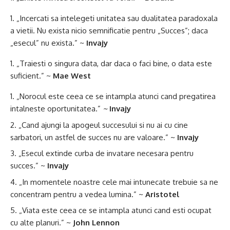
„Incercati sa intelegeti unitatea sau dualitatea paradoxala
a vietii. Nu exista nicio semnificatie pentru „Succes”; daca
„esecul” nu exista.” ~
Invajy
„Traiesti o singura data, dar daca o faci bine, o data este
suficient.” ~
Mae West
„Norocul este ceea ce se intampla atunci cand pregatirea
intalneste oportunitatea.”
~
Invajy
„Cand ajungi la apogeul succesului si nu ai cu cine
sarbatori, un astfel de succes nu are valoare.” ~
Invajy
„Esecul extinde curba de invatare necesara pentru
succes.” ~
Invajy
„In momentele noastre cele mai intunecate trebuie sa ne
concentram pentru a vedea lumina.” ~
Aristotel
„Viata este ceea ce se intampla atunci cand esti ocupat
cu alte planuri.” ~
John Lennon