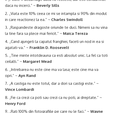
daca nu incerci.” ~
Beverly Sills
„Viata este 10% ceea ce mi se intampla si 90% din modul
in care reactionez la ea.” ~
Charles Swindoll
„Raspandeste dragoste oriunde te duci. Nimeni sa nu vina
la tine fara sa plece mai fericit.” ~
Maica Tereza
„Cand ajungeti la capatul franghiei, faceti un nod in ea si
agatati-va.” ~
Franklin D. Roosevelt
„Tine minte intotdeauna ca esti absolut unic. La fel ca toti
ceilalti.” ~
Margaret Mead
„Intrebarea nu este cine ma va lasa; este cine ma va
opri.” ~
Ayn Rand
„A castiga nu este totul, dar a dori sa castigi este.” ~
Vince Lombardi
„Fie ca crezi ca poti sau crezi ca nu poti, ai dreptate.” ~
Henry Ford
„Rati 100% din fotografiile pe care nu le faci.” ~
Wayne