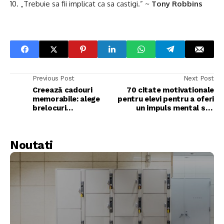
„Trebuie sa fii implicat ca sa castigi.” ~
Tony Robbins
Previous Post
Next Post
Creează cadouri
70 citate motivationale
memorabile: alege
pentru elevi pentru a oferi
brelocuri
un impuls mental sau
personalizate de la
emotional
Laremagift.ro
Noutati