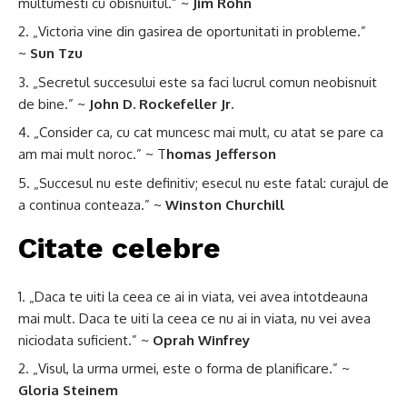
multumesti cu obisnuitul.” ~
Jim Rohn
„Victoria vine din gasirea de oportunitati in probleme.”
~
Sun Tzu
„Secretul succesului este sa faci lucrul comun neobisnuit
de bine.” ~
John D. Rockefeller Jr.
„Consider ca, cu cat muncesc mai mult, cu atat se pare ca
am mai mult noroc.” ~ T
homas Jefferson
„Succesul nu este definitiv; esecul nu este fatal: curajul de
a continua conteaza.” ~
Winston Churchill
Citate celebre
„Daca te uiti la ceea ce ai in viata, vei avea intotdeauna
mai mult. Daca te uiti la ceea ce nu ai in viata, nu vei avea
niciodata suficient.” ~
Oprah Winfrey
„Visul, la urma urmei, este o forma de planificare.” ~
Gloria Steinem