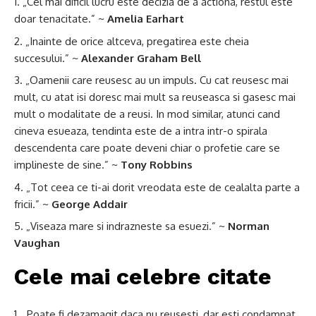
„Cel mai dificil lucru este decizia de a actiona, restul este
doar tenacitate.” ~
Amelia Earhart
„Inainte de orice altceva, pregatirea este cheia
succesului.” ~
Alexander Graham Bell
„Oamenii care reusesc au un impuls. Cu cat reusesc mai
mult, cu atat isi doresc mai mult sa reuseasca si gasesc mai
mult o modalitate de a reusi. In mod similar, atunci cand
cineva esueaza, tendinta este de a intra intr-o spirala
descendenta care poate deveni chiar o profetie care se
implineste de sine.” ~
Tony Robbins
„Tot ceea ce ti-ai dorit vreodata este de cealalta parte a
fricii.” ~
George Addair
„Viseaza mare si indrazneste sa esuezi.” ~
Norman
Vaughan
Cele mai celebre citate
„Poate fi dezamagit daca nu reusesti, dar esti condamnat