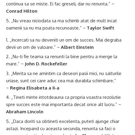
continua sa se miste. Ei fac greseli, dar nu renunta.” ~
Conrad Hilton
„Nu vreau niciodata sa ma schimb atat de mult incat
oamenii sa nu ma poata recunoaste.” ~
Taylor Swift
„Incercati sa nu deveniti un om de succes. Mai degraba
devii un om de valoare.” ~
Albert Einstein
„Nu-ti fie teama sa renunti la bine pentru a merge la
mare.” ~
John D. Rockefeller
„Merita sa ne amintim ca deseori pasii mici, nu salturile
uriase, sunt cei care aduc cea mai durabila schimbare.”
~
Regina Elisabeta a II-a
„Tineti minte intotdeauna ca propria voastra rezolutie
spre succes este mai importanta decat orice alt lucru.” ~
Abraham Lincoln
„Daca doriti sa obtineti excelenta, puteti ajunge chiar
astazi. Incepand cu aceasta secunda, renunta sa faci o