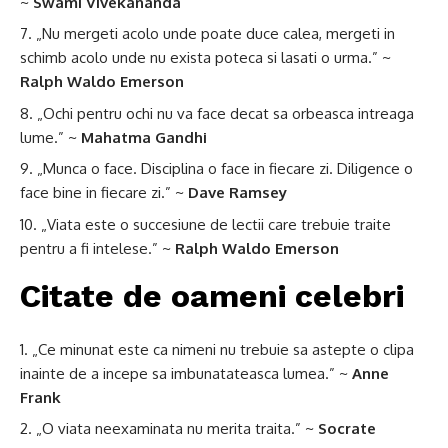
~
Swami Vivekananda
„Nu mergeti acolo unde poate duce calea, mergeti in
schimb acolo unde nu exista poteca si lasati o urma.” ~
Ralph Waldo Emerson
„Ochi pentru ochi nu va face decat sa orbeasca intreaga
lume.” ~
Mahatma Gandhi
„Munca o face. Disciplina o face in fiecare zi. Diligence o
face bine in fiecare zi.” ~
Dave Ramsey
„Viata este o succesiune de lectii care trebuie traite
pentru a fi intelese.” ~
Ralph Waldo Emerson
Citate de oameni celebri
„Ce minunat este ca nimeni nu trebuie sa astepte o clipa
inainte de a incepe sa imbunatateasca lumea.” ~
Anne
Frank
„O viata neexaminata nu merita traita.” ~
Socrate