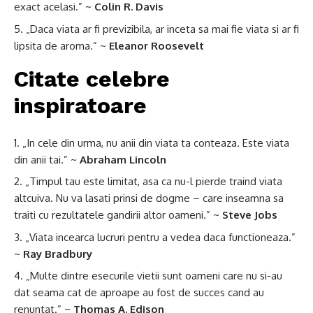
exact acelasi.” ~
Colin R. Davis
„Daca viata ar fi previzibila, ar inceta sa mai fie viata si ar fi
lipsita de aroma.” ~
Eleanor Roosevelt
Citate celebre
inspiratoare
„In cele din urma, nu anii din viata ta conteaza. Este viata
din anii tai.” ~
Abraham Lincoln
„Timpul tau este limitat, asa ca nu-l pierde traind viata
altcuiva. Nu va lasati prinsi de dogme – care inseamna sa
traiti cu rezultatele gandirii altor oameni.” ~
Steve Jobs
„Viata incearca lucruri pentru a vedea daca functioneaza.”
~
Ray Bradbury
„Multe dintre esecurile vietii sunt oameni care nu si-au
dat seama cat de aproape au fost de succes cand au
renuntat.” ~
Thomas A. Edison