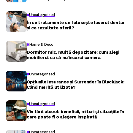
Uncategorized
În ce tratamente se folosește laserul dentar
și ce rezultate oferă?
Home & Deco
Dormitor mic, multă depozitare: cum alegi
mobilierul ca să nu încarci camera
Uncategorized
Opțiunile Insurance și Surrender în Blackjack:
Când merită utilizate?
Uncategorized
Vin fără alcool: beneficii, mituri și situațiile în
care poate fi o alegere inspirată
Uncategorized