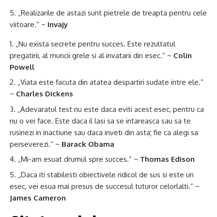
„Realizarile de astazi sunt pietrele de treapta pentru cele
viitoare.” ~
Invajy
„Nu exista secrete pentru succes. Este rezultatul
pregatirii, al muncii grele si al invatarii din esec.” ~
Colin
Powell
„Viata este facuta din atatea despartiri sudate intre ele.”
~
Charles Dickens
„Adevaratul test nu este daca eviti acest esec, pentru ca
nu o vei face. Este daca il lasi sa se intareasca sau sa te
rusinezi in inactiune sau daca inveti din asta; fie ca alegi sa
perseverezi.” ~
Barack Obama
„Mi-am esuat drumul spre succes.” ~
Thomas Edison
„Daca iti stabilesti obiectivele ridicol de sus si este un
esec, vei esua mai presus de succesul tuturor celorlalti.” ~
James Cameron