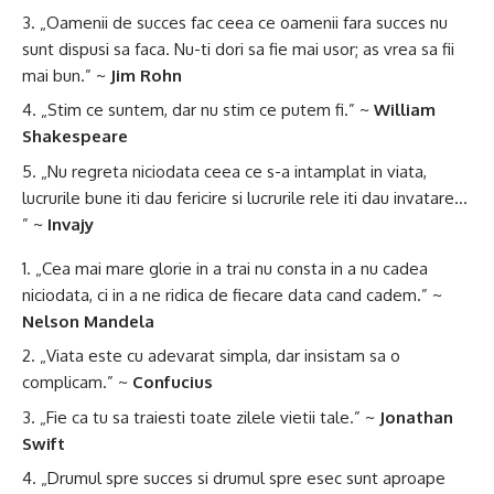
„Oamenii de succes fac ceea ce oamenii fara succes nu
sunt dispusi sa faca. Nu-ti dori sa fie mai usor; as vrea sa fii
mai bun.” ~
Jim Rohn
„Stim ce suntem, dar nu stim ce putem fi.” ~
William
Shakespeare
„Nu regreta niciodata ceea ce s-a intamplat in viata,
lucrurile bune iti dau fericire si lucrurile rele iti dau invatare…
” ~
Invajy
„Cea mai mare glorie in a trai nu consta in a nu cadea
niciodata, ci in a ne ridica de fiecare data cand cadem.” ~
Nelson Mandela
„Viata este cu adevarat simpla, dar insistam sa o
complicam.” ~
Confucius
„Fie ca tu sa traiesti toate zilele vietii tale.” ~
Jonathan
Swift
„Drumul spre succes si drumul spre esec sunt aproape