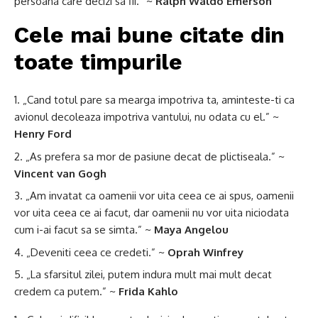
persoana care decizi sa fii.” ~
Ralph Waldo Emerson
Cele mai bune citate din
toate timpurile
„Cand totul pare sa mearga impotriva ta, aminteste-ti ca
avionul decoleaza impotriva vantului, nu odata cu el.” ~
Henry Ford
„As prefera sa mor de pasiune decat de plictiseala.” ~
Vincent van Gogh
„Am invatat ca oamenii vor uita ceea ce ai spus, oamenii
vor uita ceea ce ai facut, dar oamenii nu vor uita niciodata
cum i-ai facut sa se simta.” ~
Maya Angelou
„Deveniti ceea ce credeti.” ~
Oprah Winfrey
„La sfarsitul zilei, putem indura mult mai mult decat
credem ca putem.” ~
Frida Kahlo