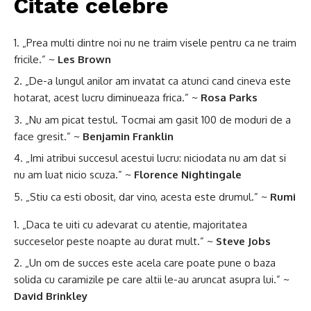
Citate celebre
„Prea multi dintre noi nu ne traim visele pentru ca ne traim
fricile.” ~
Les Brown
„De-a lungul anilor am invatat ca atunci cand cineva este
hotarat, acest lucru diminueaza frica.” ~
Rosa Parks
„Nu am picat testul. Tocmai am gasit 100 de moduri de a
face gresit.” ~
Benjamin Franklin
„Imi atribui succesul acestui lucru: niciodata nu am dat si
nu am luat nicio scuza.” ~
Florence Nightingale
„Stiu ca esti obosit, dar vino, acesta este drumul.” ~
Rumi
„Daca te uiti cu adevarat cu atentie, majoritatea
succeselor peste noapte au durat mult.” ~
Steve Jobs
„Un om de succes este acela care poate pune o baza
solida cu caramizile pe care altii le-au aruncat asupra lui.” ~
David Brinkley