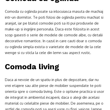
Comoda cu oglinda poate sa inlocuiasca masuta de machiaj
intr-un dormitor. Te poti folosi de oglinda pentru machiat si
aranjat, iar pe blatul comodei poti sa iti pui produsele de
make-up si ingrijire personala. Daca este folosita in acest
scop gasesti o serie de modele de comode albe, cu detalii
decorative romantice. In cazul in care cauti doar o comoda
cu oglinda simpla exista o varietate de modele de la cele
wenge si cu sticla la cele din lemn sau aspect rustic.
Comoda living
Daca ai nevoie de un spatiu in plus de depozitare, dar nu
vrei etajere sau alte piese de mobilier suspendate te poti
orienta spre o comoda living. Este o optiune practica si usor
de integrat in ambientul incaperii, daca o alegi din acelasi
material cu celelalte piese de mobilier. De asemenea, pe o
astfel de comoda poti sa asezi vaze cu flori, veioze, lampe