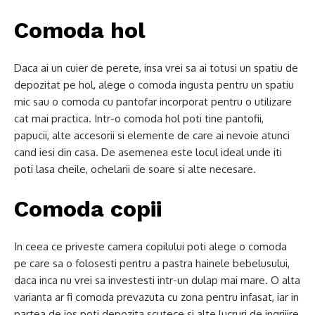
Comoda hol
Daca ai un cuier de perete, insa vrei sa ai totusi un spatiu de
depozitat pe hol, alege o comoda ingusta pentru un spatiu
mic sau o comoda cu pantofar incorporat pentru o utilizare
cat mai practica. Intr-o comoda hol poti tine pantofii,
papucii, alte accesorii si elemente de care ai nevoie atunci
cand iesi din casa. De asemenea este locul ideal unde iti
poti lasa cheile, ochelarii de soare si alte necesare.
Comoda copii
In ceea ce priveste camera copilului poti alege o comoda
pe care sa o folosesti pentru a pastra hainele bebelusului,
daca inca nu vrei sa investesti intr-un dulap mai mare. O alta
varianta ar fi comoda prevazuta cu zona pentru infasat, iar in
partea de jos poti depozita scutece si alte lucruri de ingrijire