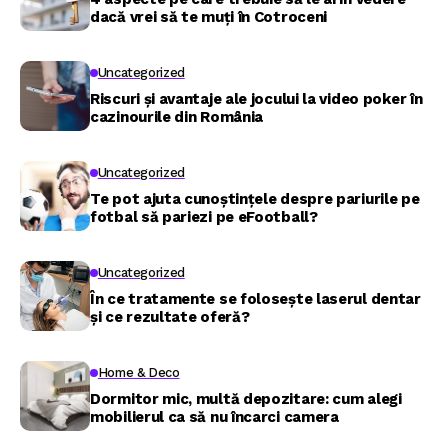
dacă vrei să te muți în Cotroceni
Uncategorized
Riscuri și avantaje ale jocului la video poker în
cazinourile din România
Uncategorized
Te pot ajuta cunoștințele despre pariurile pe
fotbal să pariezi pe eFootball?
Uncategorized
În ce tratamente se folosește laserul dentar
și ce rezultate oferă?
Home & Deco
Dormitor mic, multă depozitare: cum alegi
mobilierul ca să nu încarci camera