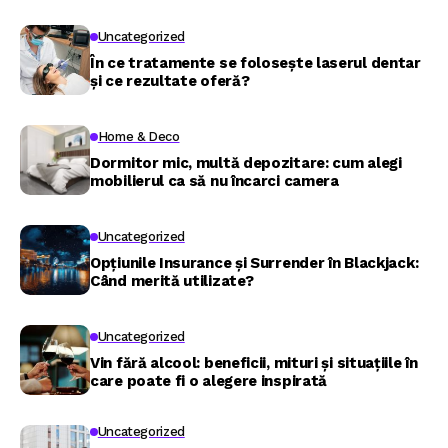
Uncategorized
În ce tratamente se folosește laserul dentar
și ce rezultate oferă?
Home & Deco
Dormitor mic, multă depozitare: cum alegi
mobilierul ca să nu încarci camera
Uncategorized
Opțiunile Insurance și Surrender în Blackjack:
Când merită utilizate?
Uncategorized
Vin fără alcool: beneficii, mituri și situațiile în
care poate fi o alegere inspirată
Uncategorized