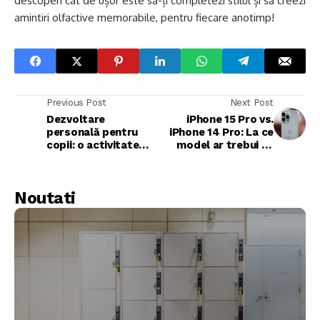
descoperi cât de ușor este să-ți completezi stilul și să creezi
amintiri olfactive memorabile, pentru fiecare anotimp!
Previous Post
Next Post
Dezvoltare
iPhone 15 Pro vs.
personală pentru
iPhone 14 Pro: La ce
copii: o activitate
model ar trebui sa
extrascolară vitală
faci upgrade?
pentru sănătatea
emoțională a
Noutati
adolescentului tău