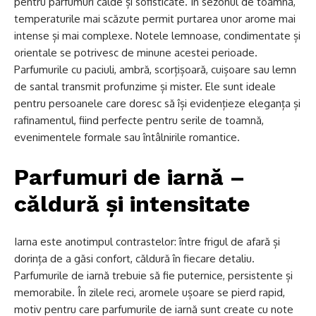
pentru parfumuri calde și sofisticate. În sezonul de toamnă,
temperaturile mai scăzute permit purtarea unor arome mai
intense și mai complexe. Notele lemnoase, condimentate și
orientale se potrivesc de minune acestei perioade.
Parfumurile cu paciuli, ambră, scorțișoară, cuișoare sau lemn
de santal transmit profunzime și mister. Ele sunt ideale
pentru persoanele care doresc să își evidențieze eleganța și
rafinamentul, fiind perfecte pentru serile de toamnă,
evenimentele formale sau întâlnirile romantice.
Parfumuri de iarnă –
căldură și intensitate
Iarna este anotimpul contrastelor: între frigul de afară și
dorința de a găsi confort, căldură în fiecare detaliu.
Parfumurile de iarnă trebuie să fie puternice, persistente și
memorabile. În zilele reci, aromele ușoare se pierd rapid,
motiv pentru care parfumurile de iarnă sunt create cu note