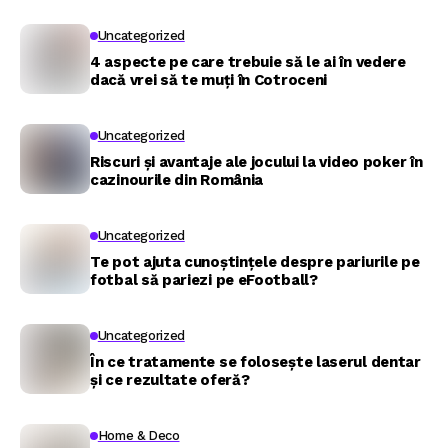
Uncategorized
4 aspecte pe care trebuie să le ai în vedere
dacă vrei să te muți în Cotroceni
Uncategorized
Riscuri și avantaje ale jocului la video poker în
cazinourile din România
Uncategorized
Te pot ajuta cunoștințele despre pariurile pe
fotbal să pariezi pe eFootball?
Uncategorized
În ce tratamente se folosește laserul dentar
și ce rezultate oferă?
Home & Deco