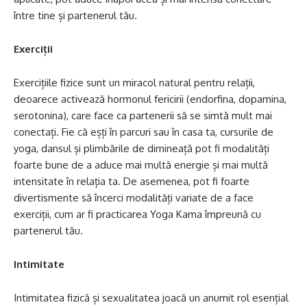
între tine și partenerul tău.
Exerciții
Exercițiile fizice sunt un miracol natural pentru relații,
deoarece activează hormonul fericirii (endorfina, dopamina,
serotonina), care face ca partenerii să se simtă mult mai
conectați. Fie că eșți în parcuri sau în casa ta, cursurile de
yoga, dansul și plimbările de dimineață pot fi modalități
foarte bune de a aduce mai multă energie și mai multă
intensitate în relația ta. De asemenea, pot fi foarte
divertismente să încerci modalități variate de a face
exerciții, cum ar fi practicarea Yoga Kama împreună cu
partenerul tău.
Intimitate
Intimitatea fizică și sexualitatea joacă un anumit rol esențial