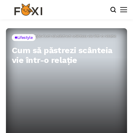
Home
Lifestyle
Cum să păstrezi scânteia vie într-o relație
Lifestyle
Cum să păstrezi scânteia
vie într-o relație