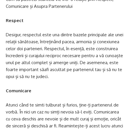
Comunicare și Asupra Partenerului
Respect
Desigur, respectul este una dintre bazele principale ale unei
relații sănătoase, întreținând pacea, armonia și conexiunea
celor doi parteneri. Respectul, în esență, este construirea
încrederii și curajului reciproc necesare pentru a vă cunoaște
unul pe altul complet și amerge uniți. De asemenea, este
foarte important săafi ascultat pe partenerul tau și să nu te
opui și să nu te judeci.
Comunicare
Atunci când te simti tulburat și furios, ține-ți partenerul de
vorbă. În nici un caz nu simți nevoia să-l eviți. Comunicarea
cu ceva deschis are nevoie și de mult curaj și emoție, oricât
de sinceră și deschisă ar fi. Reamintește-ți acest lucru atunci