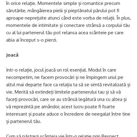
în orice relație. Momentele simple și romantice precum
sărutările, mângâierea pielii și pieptănatul părului pot fi
aproape neprețuite atunci când este vorba de relații. În plus,
momentele de intimitate și conectare strânsă a corpului tău
cu al lui partenerul tău pot relansa acea scânteie pe care
abia ai început s-o pierzi.
Joacă
Intr-o relație, jocul joacă un rol esențial. Modul în care
necompetim, ne facem provocări și ne împingem unul pe
altul mai departe face ca relația ta să se simtă revitalizată și
vie. Merită să extindeți limitele partenerului tau și să vă
faceți provocări, care se au strânsă legătură una cu altea și
vă reprezintă pe amândoi; acest lucru poate fi foarte
interesant și poate aduce o încredere de neegalat între tine
și partenerul tău.
Cum să păstrezi scânteia vie într-o relație prin Respect,