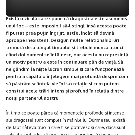
Există o zicală care spune că dragostea este asemenea
unui foc – este imposibil să-l stingi, însă acesta poate
fi purtat prea puțin îngrijit, astfel încât să devină
aproape inexistent. Desigur, multe relationship-uri
tremură de-a lungul timpului și trebuie muncă atunci
când doi oameni se întâlnesc, dar acesta nu reprezintă
un motiv pentru a este în continuare plin de viață. Să
ne gândim la niște lucruri simple și care funcționează
pentru a căpăta o înțelegere mai profundă despre cum
să păstrăm scânteia vie într-o relație și cum putem
construi acele trăiri intens și profund în relația dintre
noi și partenerul nostru.
În timp ce poate părea că momentele profunde și intense
ale dragostei sunt complet în mâinile lui Dumnezeu, există
de fapt câteva trucuri care ți se potrivesc și care, dacă sunt
aplicate, pot aduce înapoi acea și mai intensă conectare