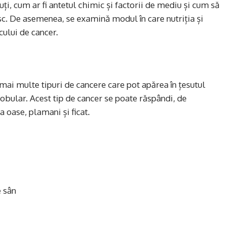
cuți, cum ar fi antetul chimic și factorii de mediu și cum să
isc. De asemenea, se examină modul în care nutriția și
cului de cancer.
ai multe tipuri de cancere care pot apărea în țesutul
 lobular. Acest tip de cancer se poate răspândi, de
a oase, plamani și ficat.
e sân