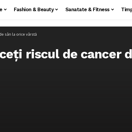
le
Fashion & Beauty
Sanatate & Fitness
Timp
de sân la orice vârstă
eți riscul de cancer d