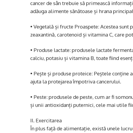
cancer de sân trebuie să primească informații
adăuga alimente sănătoase și hrana principală
• Vegetală și fructe Proaspete: Acestea sunt pl
zeaxantină, carotenoid și vitamina C, care po
• Produse lactate: produsele lactate fermenta
calciu, potasiu și vitamina B, toate fiind esen
• Pește și produse proteice: Peștele conține a
ajuta la protejarea împotriva cancerului.
• Peste: produsele de peste, cum ar fi somonu
și unii antioxidanți puternici, cele mai utile f
II. Exercitarea
În plus față de alimentație, există unele lucru