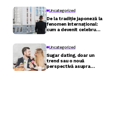
Uncategorized
De la tradiție japoneză la
fenomen internațional:
cum a devenit celebru
Nuru masaj în București?
Uncategorized
Sugar dating, doar un
trend sau o nouă
perspectivă asupra
relațiilor?