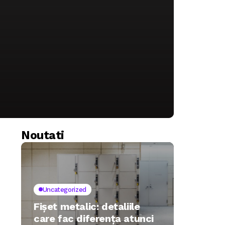
Noutati
Uncategorized
Fișet metalic: detaliile
care fac diferența atunci