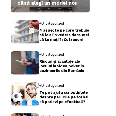
când alegi un model nou
Uncategorized
4 aspecte pe care trebuie
să le ai în vedere dacă vrei
să te muți în Cotroceni
Uncategorized
Riscuri și avantaje ale
jocului la video poker în
cazinourile din România
Uncategorized
Te pot ajuta cunoștințele
despre pariurile pe fotbal
să pariezi pe eFootball?