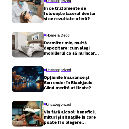
Uncategorized
În ce tratamente se
folosește laserul dentar
și ce rezultate oferă?
Home & Deco
Dormitor mic, multă
depozitare: cum alegi
mobilierul ca să nu încarci
camera
Uncategorized
Opțiunile Insurance și
Surrender în Blackjack:
Când merită utilizate?
Uncategorized
Vin fără alcool: beneficii,
mituri și situațiile în care
poate fi o alegere
inspirată