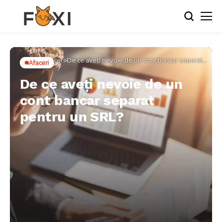
Home
Afaceri
De ce aveți nevoie de un cont bancar separat
Afaceri
pentru un SRL?
De ce aveți nevoie de un
cont bancar separat
pentru un SRL?