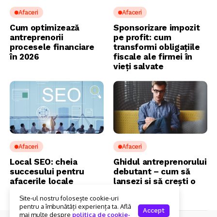
Afaceri
Afaceri
Cum optimizează
Sponsorizare impozit
antreprenorii
pe profit: cum
procesele financiare
transformi obligațiile
în 2026
fiscale ale firmei în
vieți salvate
Afaceri
Afaceri
Local SEO: cheia
Ghidul antreprenorului
succesului pentru
debutant – cum să
afacerile locale
lansezi și să crești o
afacere în 2026
Site-ul nostru folosește cookie-uri
pentru a îmbunătăți experiența ta. Află
Accept
mai multe despre
politica de cookie-