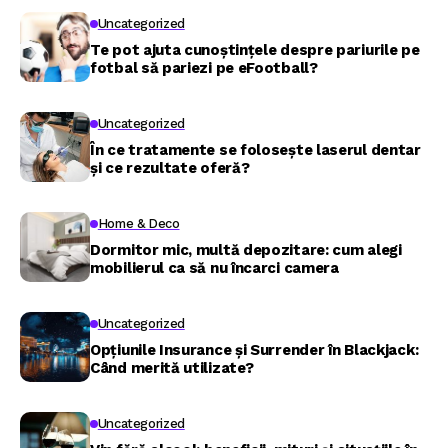
Uncategorized
Te pot ajuta cunoștințele despre pariurile pe
fotbal să pariezi pe eFootball?
Uncategorized
În ce tratamente se folosește laserul dentar
și ce rezultate oferă?
Home & Deco
Dormitor mic, multă depozitare: cum alegi
mobilierul ca să nu încarci camera
Uncategorized
Opțiunile Insurance și Surrender în Blackjack:
Când merită utilizate?
Uncategorized