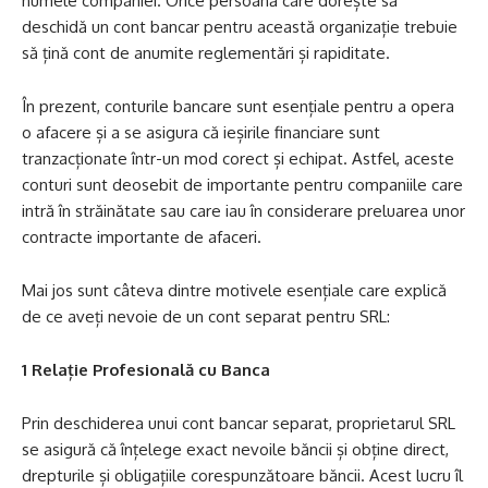
numele companiei. Orice persoană care dorește să
deschidă un cont bancar pentru această organizație trebuie
să țină cont de anumite reglementări și rapiditate.
În prezent, conturile bancare sunt esențiale pentru a opera
o afacere și a se asigura că ieșirile financiare sunt
tranzacționate într-un mod corect și echipat. Astfel, aceste
conturi sunt deosebit de importante pentru companiile care
intră în străinătate sau care iau în considerare preluarea unor
contracte importante de afaceri.
Mai jos sunt câteva dintre motivele esențiale care explică
de ce aveți nevoie de un cont separat pentru SRL:
1 Relație Profesională cu Banca
Prin deschiderea unui cont bancar separat, proprietarul SRL
se asigură că înțelege exact nevoile băncii și obține direct,
drepturile și obligațiile corespunzătoare băncii. Acest lucru îl