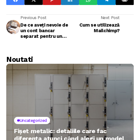
Previous Post
Next Post
De ce aveți nevoie de
Cum se utilizează
un cont bancar
Mailchimp?
separat pentru un
SRL?
Noutati
Uncategorized
Fișet metalic: detaliile care fac
diferența atunci când alegi un model