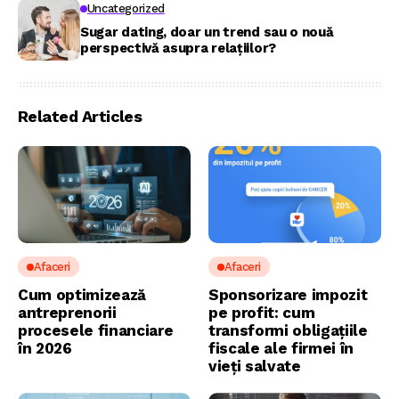
Uncategorized
Sugar dating, doar un trend sau o nouă
perspectivă asupra relațiilor?
Related Articles
Afaceri
Afaceri
Cum optimizează
Sponsorizare impozit
antreprenorii
pe profit: cum
procesele financiare
transformi obligațiile
în 2026
fiscale ale firmei în
vieți salvate