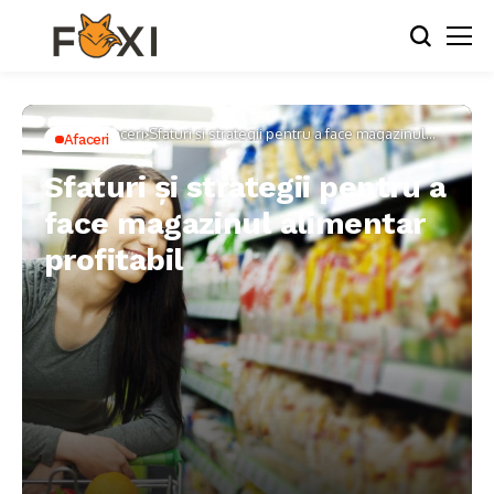
Home
Afaceri
Sfaturi și strategii pentru a face magazinul
Afaceri
alimentar profitabil
Sfaturi și strategii pentru a
face magazinul alimentar
profitabil