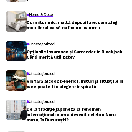
Home & Deco
Dormitor mic, multă depozitare: cum alegi
mobilierul ca să nu încarci camera
Uncategorized
Opțiunile Insurance și Surrender în Blackjack:
Când merită utilizate?
Uncategorized
Vin fără alcool: beneficii, mituri și situațiile în
care poate fi o alegere inspirată
Uncategorized
De la tradiție japoneză la fenomen
internațional: cum a devenit celebru Nuru
masaj în București?