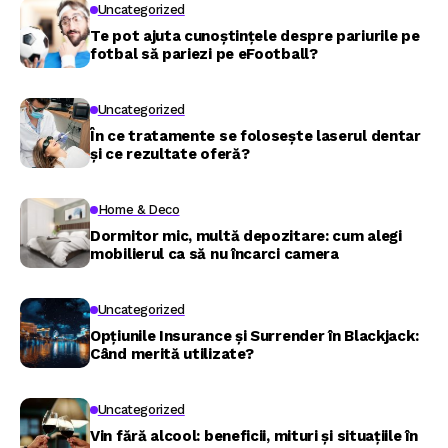
Uncategorized
Te pot ajuta cunoștințele despre pariurile pe
fotbal să pariezi pe eFootball?
Uncategorized
În ce tratamente se folosește laserul dentar
și ce rezultate oferă?
Home & Deco
Dormitor mic, multă depozitare: cum alegi
mobilierul ca să nu încarci camera
Uncategorized
Opțiunile Insurance și Surrender în Blackjack:
Când merită utilizate?
Uncategorized
Vin fără alcool: beneficii, mituri și situațiile în