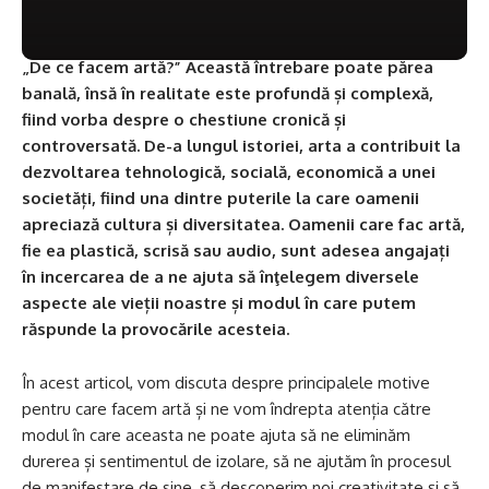
„De ce facem artă?” Această întrebare poate părea
banală, însă în realitate este profundă și complexă,
fiind vorba despre o chestiune cronică și
controversată. De-a lungul istoriei, arta a contribuit la
dezvoltarea tehnologică, socială, economică a unei
societăți, fiind una dintre puterile la care oamenii
apreciază cultura și diversitatea. Oamenii care fac artă,
fie ea plastică, scrisă sau audio, sunt adesea angajați
în incercarea de a ne ajuta să înţelegem diversele
aspecte ale vieții noastre și modul în care putem
răspunde la provocările acesteia.
În acest articol, vom discuta despre principalele motive
pentru care facem artă și ne vom îndrepta atenția către
modul în care aceasta ne poate ajuta să ne eliminăm
durerea și sentimentul de izolare, să ne ajutăm în procesul
de manifestare de sine, să descoperim noi creativitate și să