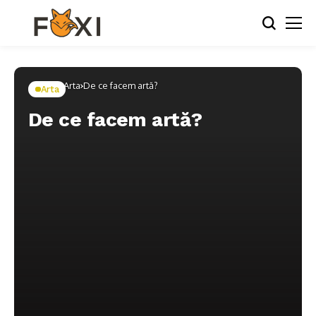
Home
Arta
De ce facem artă?
Arta
De ce facem artă?