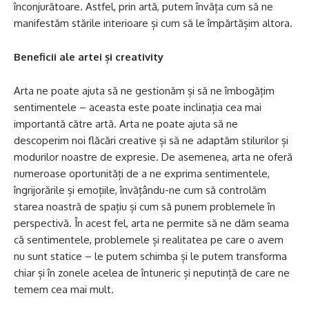
înconjurătoare. Astfel, prin artă, putem învăța cum să ne
manifestăm stările interioare și cum să le împărtășim altora.
Beneficii ale artei și creativity
Arta ne poate ajuta să ne gestionăm și să ne îmbogățim
sentimentele – aceasta este poate inclinația cea mai
importantă către artă. Arta ne poate ajuta să ne
descoperim noi flăcări creative și să ne adaptăm stilurilor și
modurilor noastre de expresie. De asemenea, arta ne oferă
numeroase oportunități de a ne exprima sentimentele,
îngrijorările și emoțiile, învățându-ne cum să controlăm
starea noastră de spațiu și cum să punem problemele în
perspectivă. În acest fel, arta ne permite să ne dăm seama
că sentimentele, problemele și realitatea pe care o avem
nu sunt statice – le putem schimba și le putem transforma
chiar și în zonele acelea de întuneric și neputință de care ne
temem cea mai mult.