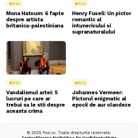
Arta
Arta
Mona Hatoum: 6 fapte
Henry Fuseli: Un pictor
despre artista
romantic al
britanica-palestiniana
intunericului si
supranaturalului
Arta
Arta
Vandalismul artei: 5
Johannes Vermeer: ​​
lucruri pe care ar
Pictorul enigmatic al
trebui sa le stii despre
epocii de aur olandeze
aceasta crima
© 2025 Foxi.ro. Toate drepturile rezervate.
Contact
Despre Noi
Politica De Confidențialitate