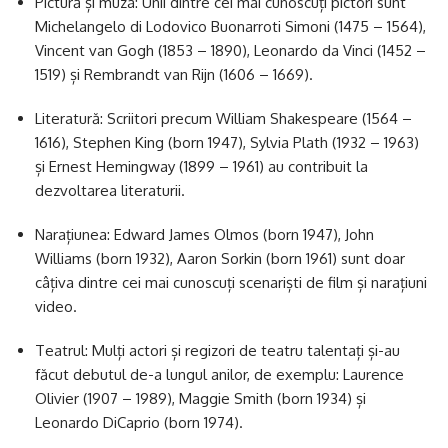
Pictură și muza: Unii dintre cei mai cunoscuți pictori sunt
Michelangelo di Lodovico Buonarroti Simoni (1475 – 1564),
Vincent van Gogh (1853 – 1890), Leonardo da Vinci (1452 –
1519) și Rembrandt van Rijn (1606 – 1669).
Literatură: Scriitori precum William Shakespeare (1564 –
1616), Stephen King (born 1947), Sylvia Plath (1932 – 1963)
și Ernest Hemingway (1899 – 1961) au contribuit la
dezvoltarea literaturii.
Narațiunea: Edward James Olmos (born 1947), John
Williams (born 1932), Aaron Sorkin (born 1961) sunt doar
câțiva dintre cei mai cunoscuți scenariști de film și narațiuni
video.
Teatrul: Mulți actori și regizori de teatru talentați și-au
făcut debutul de-a lungul anilor, de exemplu: Laurence
Olivier (1907 – 1989), Maggie Smith (born 1934) și
Leonardo DiCaprio (born 1974).