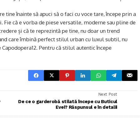
 tine înainte să apuci să o faci cu voce tare, începe prin a
i. Fie că e vorba de piese versatile, moderne sau pline de
credere și că te reprezintă pe tine, nu doar un trend
rand care îmbină perfect stilul urban cu luxul subtil, nu
e Capodopera12. Pentru că stilul autentic începe
Next Post
o
De ce o garderobă stilată începe cu Buticul
Evei? Răspunsul e în detalii