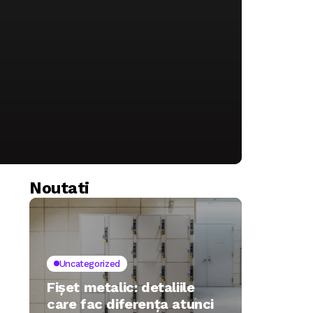
Noutati
Uncategorized
Fișet metalic: detaliile
care fac diferența atunci