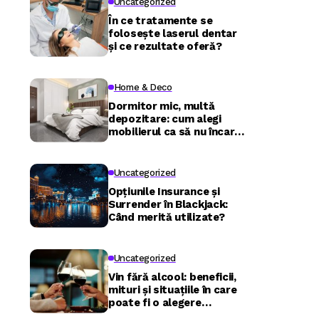
Uncategorized
În ce tratamente se
folosește laserul dentar
și ce rezultate oferă?
Home & Deco
Dormitor mic, multă
depozitare: cum alegi
mobilierul ca să nu încarci
camera
Uncategorized
Opțiunile Insurance și
Surrender în Blackjack:
Când merită utilizate?
Uncategorized
Vin fără alcool: beneficii,
mituri și situațiile în care
poate fi o alegere
inspirată