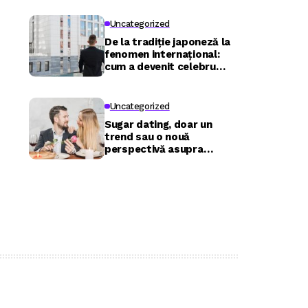
Uncategorized
De la tradiție japoneză la
fenomen internațional:
cum a devenit celebru
Nuru masaj în București?
Uncategorized
Sugar dating, doar un
trend sau o nouă
perspectivă asupra
relațiilor?