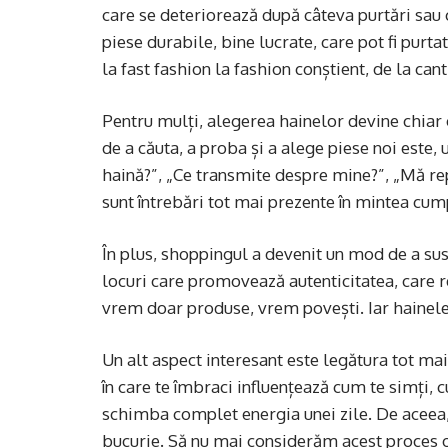
care se deteriorează după câteva purtări sau 
piese durabile, bine lucrate, care pot fi pur
la fast fashion la fashion conștient, de la cant
Pentru mulți, alegerea hainelor devine chiar 
de a căuta, a proba și a alege piese noi este,
haină?”, „Ce transmite despre mine?”, „Mă re
sunt întrebări tot mai prezente în mintea cu
În plus, shoppingul a devenit un mod de a s
locuri care promovează autenticitatea, care r
vrem doar produse, vrem povești. Iar hainele d
Un alt aspect interesant este legătura tot mai
în care te îmbraci influențează cum te simți, c
schimba complet energia unei zile. De aceea, 
bucurie. Să nu mai considerăm acest proces o o