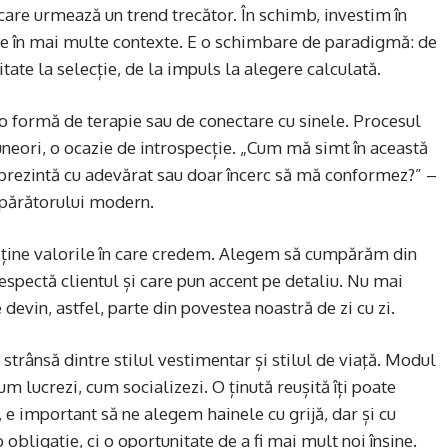
care urmează un trend trecător. În schimb, investim în
tate în mai multe contexte. E o schimbare de paradigmă: de
itate la selecție, de la impuls la alegere calculată.
o formă de terapie sau de conectare cu sinele. Procesul
 uneori, o ocazie de introspecție. „Cum mă simt în această
prezintă cu adevărat sau doar încerc să mă conformez?” –
mpărătorului modern.
usține valorile în care credem. Alegem să cumpărăm din
espectă clientul și care pun accent pe detaliu. Nu mai
evin, astfel, parte din povestea noastră de zi cu zi.
 strânsă dintre stilul vestimentar și stilul de viaţă. Modul
um lucrezi, cum socializezi. O ținută reușită îți poate
e important să ne alegem hainele cu grijă, dar și cu
bligație, ci o oportunitate de a fi mai mult noi înșine.