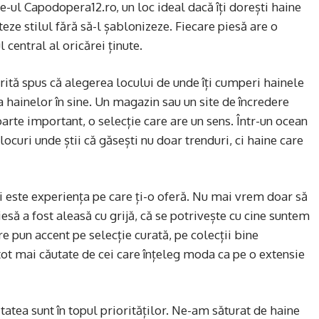
e-ul Capodopera12.ro, un loc ideal dacă îți dorești haine
eze stilul fără să-l șablonizeze. Fiecare piesă are o
 central al oricărei ținute.
ită spus că alegerea locului de unde îți cumperi hainele
 hainelor în sine. Un magazin sau un site de încredere
foarte important, o selecție care are un sens. Într-un ocean
 locuri unde știi că găsești nu doar trenduri, ci haine care
i este experiența pe care ți-o oferă. Nu mai vrem doar să
ă a fost aleasă cu grijă, că se potrivește cu cine suntem
 pun accent pe selecție curată, pe colecții bine
tot mai căutate de cei care înțeleg moda ca pe o extensie
tatea sunt în topul priorităților. Ne-am săturat de haine