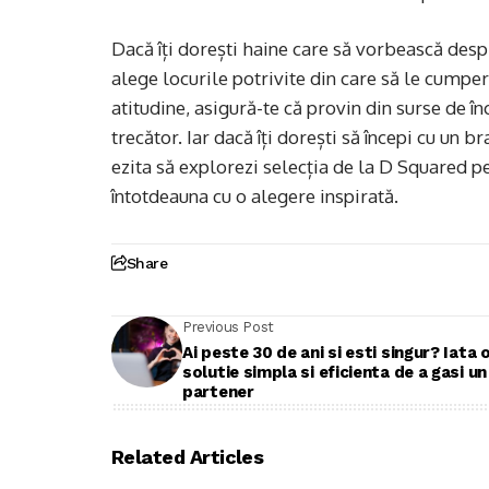
Dacă îți dorești haine care să vorbească despre
alege locurile potrivite din care să le cumper
atitudine, asigură-te că provin din surse de în
trecător. Iar dacă îți dorești să începi cu un b
ezita să explorezi selecția de la D Squared p
întotdeauna cu o alegere inspirată.
Share
Previous Post
Ai peste 30 de ani si esti singur? Iata 
solutie simpla si eficienta de a gasi un
partener
Related Articles