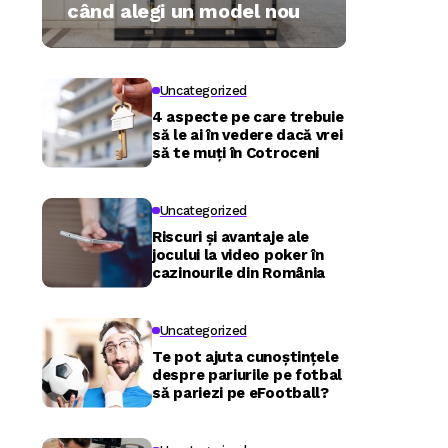
când alegi un model nou
Uncategorized
4 aspecte pe care trebuie
să le ai în vedere dacă vrei
să te muți în Cotroceni
Uncategorized
Riscuri și avantaje ale
jocului la video poker în
cazinourile din România
Uncategorized
Te pot ajuta cunoștințele
despre pariurile pe fotbal
să pariezi pe eFootball?