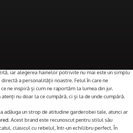
zită, iar alegerea hainelor potrivite nu mai este un simplu
 directă a personalității noastre. Felul în care ne
e ne inspiră și cum ne raportăm la lumea din jur.
atenți nu doar la ce cumpără, ci și la de unde cumpără.
e a adăuga un strop de atitudine garderobei tale, atunci ar
ared
. Acest brand este recunoscut pentru stilul său
tul, clasicul cu rebelul, într-un echilibru perfect. În