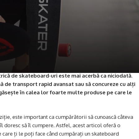
ctrică de skateboard-uri este mai acerbă ca niciodată.
mă de transport rapid avansat sau să concureze cu alți
e găsește în calea lor foarte multe produse pe care le
hiziție, este important ca cumpărătorii să cunoască câteva
l doresc să îl cumpere. Astfel, acest articol oferă o
e care ți le poți face când cumpărați un skateboard