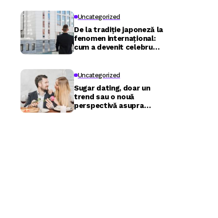
Uncategorized
De la tradiție japoneză la
fenomen internațional:
cum a devenit celebru
Nuru masaj în București?
Uncategorized
Sugar dating, doar un
trend sau o nouă
perspectivă asupra
relațiilor?