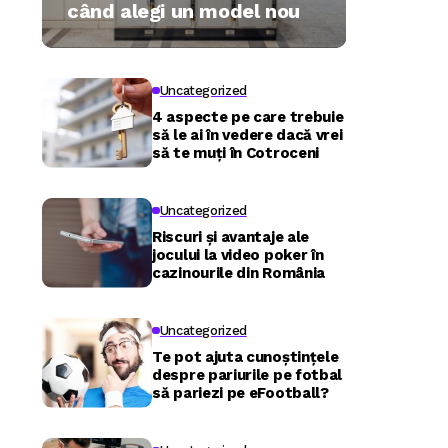
când alegi un model nou
Uncategorized
4 aspecte pe care trebuie
să le ai în vedere dacă vrei
să te muți în Cotroceni
Uncategorized
Riscuri și avantaje ale
jocului la video poker în
cazinourile din România
Uncategorized
Te pot ajuta cunoștințele
despre pariurile pe fotbal
să pariezi pe eFootball?