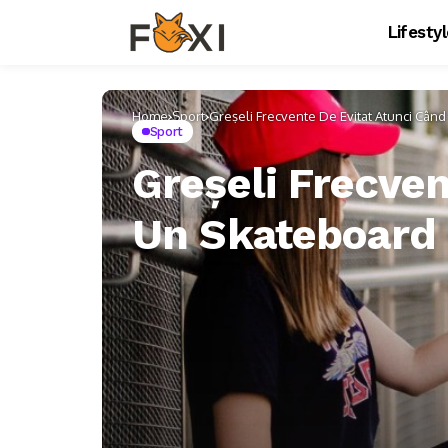
Lifesty
Home
Sport
Greșeli Frecvente De Evitat Atunci Când
Sport
Greșeli Frecve
Un Skateboard 