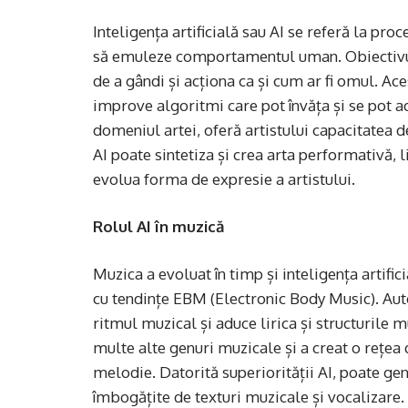
Inteligența artificială sau AI se referă la p
să emuleze comportamentul uman. Obiectivul p
de a gândi și acționa ca și cum ar fi omul. Ac
improve algoritmi care pot învăța și se pot ada
domeniul artei, oferă artistului capacitatea d
AI poate sintetiza și crea arta performativă, li
evolua forma de expresie a artistului.
Rolul AI în muzică
Muzica a evoluat în timp și inteligența artifi
cu tendințe EBM (Electronic Body Music). Aut
ritmul muzical și aduce lirica și structurile m
multe alte genuri muzicale și a creat o rețe
melodie. Datorită superiorității AI, poate ge
îmbogățite de texturi muzicale și vocalizare.