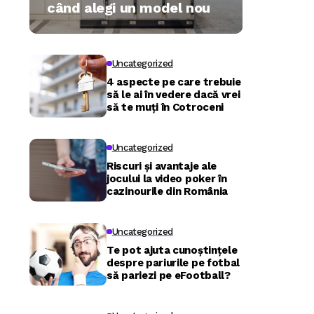
când alegi un model nou
Uncategorized
4 aspecte pe care trebuie
să le ai în vedere dacă vrei
să te muți în Cotroceni
Uncategorized
Riscuri și avantaje ale
jocului la video poker în
cazinourile din România
Uncategorized
Te pot ajuta cunoștințele
despre pariurile pe fotbal
să pariezi pe eFootball?