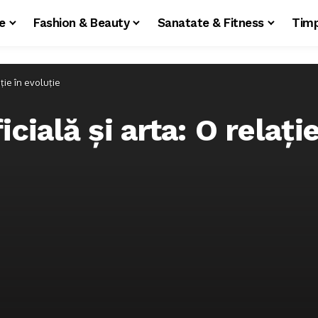
le
Fashion & Beauty
Sanatate & Fitness
Timp
ație în evoluție
icială și arta: O relați