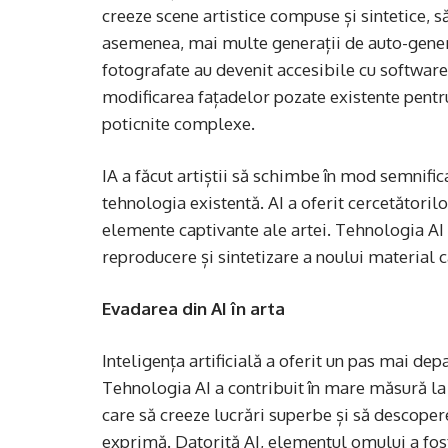
creeze scene artistice compuse și sintetice, 
asemenea, mai multe generații de auto-generat
fotografate au devenit accesibile cu software-
modificarea fațadelor pozate existente pentru 
poticnite complexe.
IA a făcut artiștii să schimbe în mod semnifi
tehnologia existentă. AI a oferit cercetătoril
elemente captivante ale artei. Tehnologia AI 
reproducere și sintetizare a noului material 
Evadarea din AI în arta
Inteligența artificială a oferit un pas mai depa
Tehnologia AI a contribuit în mare măsură la 
care să creeze lucrări superbe și să descopere
exprimă. Datorită AI, elementul omului a fost