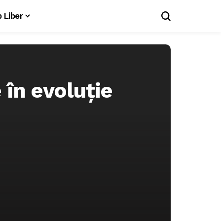
 Liber
e în evoluție