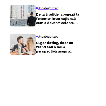
Uncategorized
De la tradiție japoneză la
fenomen internațional:
cum a devenit celebru
Nuru masaj în București?
Uncategorized
Sugar dating, doar un
trend sau o nouă
perspectivă asupra
relațiilor?