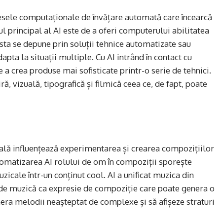
rocesele computaționale de învățare automată care încearcă
rincipal al AI este de a oferi computerului abilitatea
esta se depune prin soluții tehnice automatizate sau
pta la situații multiple. Cu AI intrând în contact cu
e a crea produse mai sofisticate printr-o serie de tehnici.
ră, vizuală, tipografică și filmică ceea ce, de fapt, poate
cială influențează experimentarea și crearea compozițiilor
omatizarea AI rolului de om în compoziții sporește
uzicale într-un conținut cool. AI a unificat muzica din
a de muzică ca expresie de compoziție care poate genera o
nera melodii neașteptat de complexe și să afișeze straturi