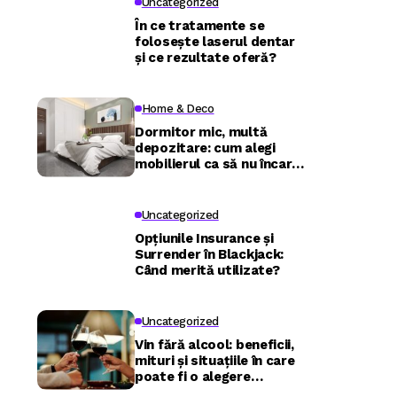
Uncategorized
În ce tratamente se
folosește laserul dentar
și ce rezultate oferă?
Home & Deco
Dormitor mic, multă
depozitare: cum alegi
mobilierul ca să nu încarci
camera
Uncategorized
Opțiunile Insurance și
Surrender în Blackjack:
Când merită utilizate?
Uncategorized
Vin fără alcool: beneficii,
mituri și situațiile în care
poate fi o alegere
inspirată