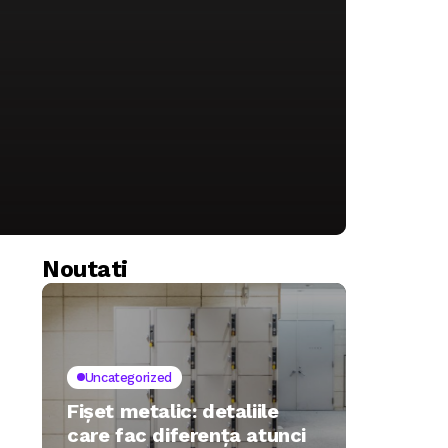
Noutati
Uncategorized
Fișet metalic: detaliile
care fac diferența atunci