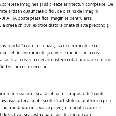
să coreleze imaginea și să creeze arhitecturi complexe. De
e artizan qualificate dificil de distins de imagini
ul AI. IA poate plastifica imaginile pentru arta,
a creea chipuri exotice distorsionate și alte precondiții
cativ modul în care lucrează și să experimenteze cu
or un set de instrumente și diverse moduri de a crea
a facilitat crearea unei atmosfere colaboratoare oferind
când și cum este necesar.
rte în lumea artei și a făcut lucruri imposibile înainte.
avansul artei actuale și oferă artistului o platformă prin
 noi modificări în ceea ce privește modul în care se
 dezactivat și acesta poate face lucruri pe care