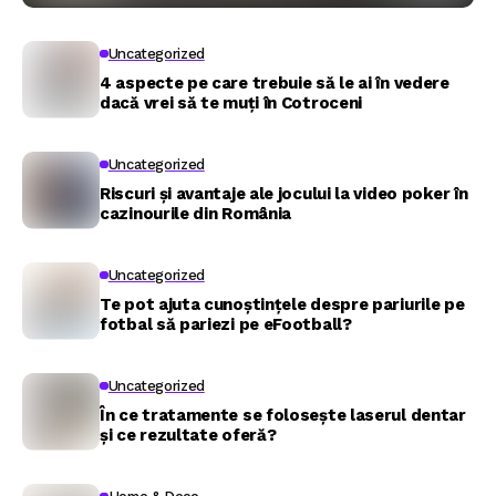
Uncategorized
4 aspecte pe care trebuie să le ai în vedere
dacă vrei să te muți în Cotroceni
Uncategorized
Riscuri și avantaje ale jocului la video poker în
cazinourile din România
Uncategorized
Te pot ajuta cunoștințele despre pariurile pe
fotbal să pariezi pe eFootball?
Uncategorized
În ce tratamente se folosește laserul dentar
și ce rezultate oferă?