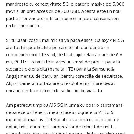
mandreste cu conectivitate 5G, o baterie masiva de 5.000
mAh si un pret accesibil de 200 USD. Acesta este un nou
pachet convingator intr-un moment in care consumatorii
reduc cheltuielile.
Si nu lasati costul mai mic sa va pacaleasca; Galaxy A14 5G
are toate specificatiile pe care le-ati dori pentru un
companion mobil fezabil, de la afisajul relativ mare de 6,6
inci, 90 Hz – o raritate in acest interval de pret – pana la
stocarea extensibila (pana la 1 TB) pana la Samsung&
Angajamentul de patru ani pentru corectiile de securitate.
Ah, iar camera frontala are o rezolutie mai mare decat
oricand pentru iubitorul de selfie-uri din viata ta.
Am petrecut timp cu A15 5G in urma cu doar o saptamana,
deoarece partenerul meu o facea upgrade la Z Flip 5
mentionat mai sus. Telefonul nu va simti ca un milion de
dolari, unul, dar a fost surprinzator de robust de tinut –
dispozitivele din acest interval de pret tind sa se simta mai