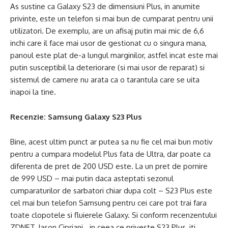
As sustine ca Galaxy S23 de dimensiuni Plus, in anumite
privinte, este un telefon si mai bun de cumparat pentru unii
utilizatori. De exemplu, are un afisaj putin mai mic de 6,6
inchi care il face mai usor de gestionat cu o singura mana,
panoul este plat de-a lungul marginilor, astfel incat este mai
putin susceptibil la deteriorare (si mai usor de reparat) si
sistemul de camere nu arata ca o tarantula care se uita
inapoi la tine.
Recenzie:
Samsung Galaxy S23 Plus
Bine, acest ultim punct ar putea sa nu fie cel mai bun motiv
pentru a cumpara modelul Plus fata de Ultra, dar poate ca
diferenta de pret de 200 USD este. La un pret de pornire
de 999 USD – mai putin daca asteptati sezonul
cumparaturilor de sarbatori chiar dupa colt – S23 Plus este
cel mai bun telefon Samsung pentru cei care pot trai fara
toate clopotele si fluierele Galaxy. Si conform recenzentului
ZDNET, Jason Cipriani, „in ceea ce priveste S23 Plus, iti