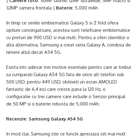
|
Camere foto:
50MP latime, 12MP ultrawide, 5MP macro si
32MP camera frontala |
Baterie:
5.000 mAh
In timp ce seriile emblematice Galaxy S si Z fold ofera
optiuni convingatoare, acestea sunt telefoane emblematice
cu preturi de 900 USD si mai mult. Pentru a oferi clientilor o
alta alternativa, Samsung a creat seria Galaxy A, condusa de
nimeni altul decat A54 5G.
Exista intr-adevar trei motive esentiale pentru care ar trebui
sa cumparati Galaxy A54 5G fata de orice alt telefon sub
500 USD: pentru 449 USD, obtineti un ecran AMOLED
fantastic de 6,4 inci care creste pana la 120 Hz, o
configuratie cu trei camere care include o Senzor principal
de 50 MP si o baterie robusta de 5.000 mAh.
Recenzie:
Samsung Galaxy A54 5G
In mod clar, Samsung stie ce functii apreciaza cel mai mult