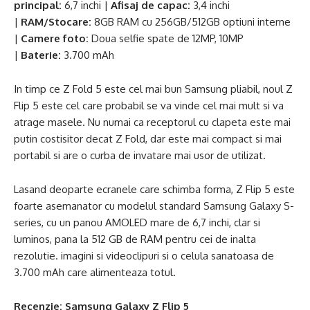
principal:
6,7 inchi |
Afisaj de capac:
3,4 inchi
|
RAM/Stocare:
8GB RAM cu 256GB/512GB optiuni interne
|
Camere foto:
Doua selfie spate de 12MP, 10MP
|
Baterie:
3.700 mAh
In timp ce Z Fold 5 este cel mai bun Samsung pliabil, noul Z
Flip 5 este cel care probabil se va vinde cel mai mult si va
atrage masele. Nu numai ca receptorul cu clapeta este mai
putin costisitor decat Z Fold, dar este mai compact si mai
portabil si are o curba de invatare mai usor de utilizat.
Lasand deoparte ecranele care schimba forma, Z Flip 5 este
foarte asemanator cu modelul standard Samsung Galaxy S-
series, cu un panou AMOLED mare de 6,7 inchi, clar si
luminos, pana la 512 GB de RAM pentru cei de inalta
rezolutie. imagini si videoclipuri si o celula sanatoasa de
3.700 mAh care alimenteaza totul.
Recenzie:
Samsung Galaxy Z Flip 5