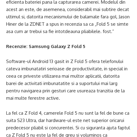
eficienta bateriei pana la capturarea camerei. Modelul din
acest an este, de asemenea, considerabil mai subtire decat
ultimul si, datorita mecanismului de balamale fara gol, Jason
Hiner de la ZDNET a spus in recenzia sa ca „Fold 5 se simte
asa cum ar trebui sa fie intotdeauna pliabilele. fost.”
Recenzie:
Samsung Galaxy Z Fold 5
Software-ul Android 13 gasit in Z Fold 5 ofera telefonului
cateva imbunatatiri serioase de productivitate, in special in
ceea ce priveste utilizarea mai multor aplicatii, datorita
barei de activitati imbunatatite si a suportului mai larg
pentru navigarea prin gesturi care usureaza tranzitia de la
mai multe ferestre active.
La fel ca Z Fold 4, camerele Fold 5 nu sunt la fel de bune ca
suita S23 Ultra, dar hardware-ul este net superior oricarui
predecesor pliabil si concurentei. Si cu siguranta ajuta faptul
ca Z Fold 5 nu este la fel de greu si voluminos ca