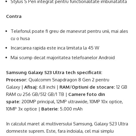
Stylus S Pen integrat pentru functionalitate imbunatatita
Contra
Telefonul poate fi greu de manevrat pentru unii, mai ales
cu o husa
Incarcarea rapida este inca limitata la 45 W
Mai scump decat majoritatea telefoanelor Android
Samsung Galaxy S23 Ultra tech
specificatii:
Procesor:
Qualcomm Snapdragon 8 Gen 2 pentru
Galaxy |
Afisaj:
6,8 inchi |
RAM
/
Optiuni de stocare:
12 GB
RAM cu 256 GB/512 GB/1 TB |
Camere foto din
spate:
200MP principal, 12MP ultrawide, 10MP 10x optice,
10MP 3x optice |
Baterie
: 5.000 mAh
In calculul maret al multiversului Samsung, Galaxy S23 Ultra
domneste suprem. Este, fara indoiala, cel mai simplu