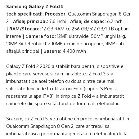
Samsung Galaxy Z Fold 5
tech
specificatii:
Procesor:
Qualcomm Snapdragon 8 Gen
2 |
Afisaj principal:
7,6 inchi |
Afisaj de capac:
6,2 inchi
|
RAM/Stocare:
12 GB RAM cu 256 GB/512 GB/1 TB optiuni
interne |
Camere foto:
12MP ultrawide, 50MP unghi larg,
10MP 3x teleobiectiv, 10MP ecran de acoperire, 4MP sub
afisajul principal |
Baterie:
4.400 mAh
Galaxy Z Fold 2 2020 a stabilit bara pentru dispozitivele
pliabile care servesc si ca mini tablete. Z Fold 3 s-a
imbunatatit pe acel telefon cu doua dintre cele mai
solicitate functii de la utilizatorii Fold (suport S Pen si
rezistenta la apa IPX8), in timp ce Z Fold 4 a imbunatatit
camerele din spate si factorul de forma al telefonului.
Si acum, cu Z Fold 5, veti obtine un procesor imbunatatit in
Qualcomm Snapdragon 8 Gen 2, care ar trebui sa
imbunatateasca performanta generala a telefonului, de la