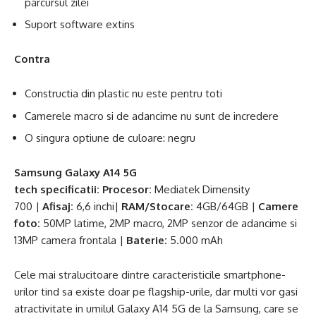
parcursul zilei
Suport software extins
Contra
Constructia din plastic nu este pentru toti
Camerele macro si de adancime nu sunt de incredere
O singura optiune de culoare: negru
Samsung Galaxy A14 5G
tech
specificatii:
Procesor:
Mediatek Dimensity
700 |
Afisaj:
6,6 inchi|
RAM/Stocare:
4GB/64GB |
Camere
foto:
50MP latime, 2MP macro, 2MP senzor de adancime si
13MP camera frontala |
Baterie:
5.000 mAh
Cele mai stralucitoare dintre caracteristicile smartphone-
urilor tind sa existe doar pe flagship-urile, dar multi vor gasi
atractivitate in umilul Galaxy A14 5G de la Samsung, care se