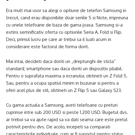
Era mult mai usor sa alegi o optiune de telefon Samsung in
trecut, cand erau disponibile doar seriile S si Note, impreuna
cu unele telefoane de baza de gama joasa. Samsung si-a
extins semnificativ oferta cu optiunile Seria A, Fold si Flip.
Deci, primul lucru pe care ar trebui sa il luati acum in
considerare este factorul de forma dorit.
Mai intai, decideti daca doriti un „dreptunghi de sticla”
standard; smartphone sau daca doriti un dispozitiv pliabil.
Pentru o suprafata maxima a ecranului, obtineti un Z Fold 5.
Sau, pentru a ocupa spatiul minim in buzunar si pentru a
oferi acel plus de stil, obtineti un Z Flip 5 sau Galaxy S23.
Cu gama actuala a Samsung, aveti telefoane cu preturi
cuprinse intre sub 200 USD si peste 1.200 USD. Bugetul dvs.
ar trebui sa va ajute rapid sa va dati seama care este pretul
potrivit pentru dvs. De acolo, incepeti sa comparati
caracteristicile individuale, cum ar fi suportul pentru stylus