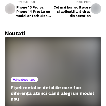
Previous Post
Next Post
iPhone 15 Pro vs.
Cel mai bun software
iPhone 14 Pro: La ce
si aplicatii antivirus
model ar trebui sa
din acest an
faci upgrade?
Noutati
Uncategorized
Fișet metalic: detaliile care fac
diferența atunci când alegi un model
nou