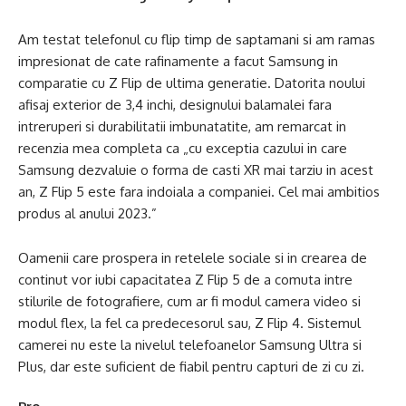
Am testat telefonul cu flip timp de saptamani si am ramas
impresionat de cate rafinamente a facut Samsung in
comparatie cu Z Flip de ultima generatie. Datorita noului
afisaj exterior de 3,4 inchi, designului balamalei fara
intreruperi si durabilitatii imbunatatite, am remarcat in
recenzia mea completa ca „cu exceptia cazului in care
Samsung dezvaluie o forma de casti XR mai tarziu in acest
an, Z Flip 5 este fara indoiala a companiei. Cel mai ambitios
produs al anului 2023.”
Oamenii care prospera in retelele sociale si in crearea de
continut vor iubi capacitatea Z Flip 5 de a comuta intre
stilurile de fotografiere, cum ar fi modul camera video si
modul flex, la fel ca predecesorul sau, Z Flip 4. Sistemul
camerei nu este la nivelul telefoanelor Samsung Ultra si
Plus, dar este suficient de fiabil pentru capturi de zi cu zi.