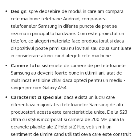
Design
: spre deosebire de modul in care am compara
cele mai bune telefoane Android, compararea
telefoanelor Samsung in diferite puncte de pret se
rezuma in principal la hardware. Cum este proiectat un
telefon, ce alegeri materiale face producatorul si daca
dispozitivul poate primi sau nu lovituri sau doua sunt luate
in considerare atunci cand alegeti cele mai bune.
Camere foto
: sistemele de camere de pe telefoanele
Samsung au devenit foarte bune in ultimii ani, atat de
mult incat esti bine chiar daca optezi pentru un mediu -
ranger precum Galaxy A54.
Caracteristici speciale
: daca exista un lucru care
diferentiaza majoritatea telefoanelor Samsung de alti
producatori, acesta este caracteristicile unice. De la S23
Ultra cu stylus incorporat si camera de 200 MP pana la
ecranele pliabile ale Z Fold si Z Flip, veti simti un
sentiment de uimire cand utilizati ceva care este construit