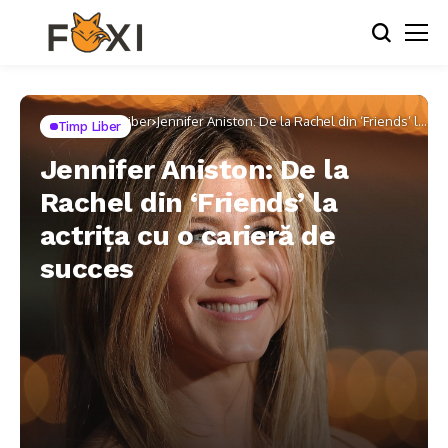
Home
Timp Liber
Jennifer Aniston: De la Rachel din ‘Friends’ la
Timp Liber
actrița cu o carieră de succes
Jennifer Aniston: De la
Rachel din ‘Friends’ la
actrița cu o carieră de
succes