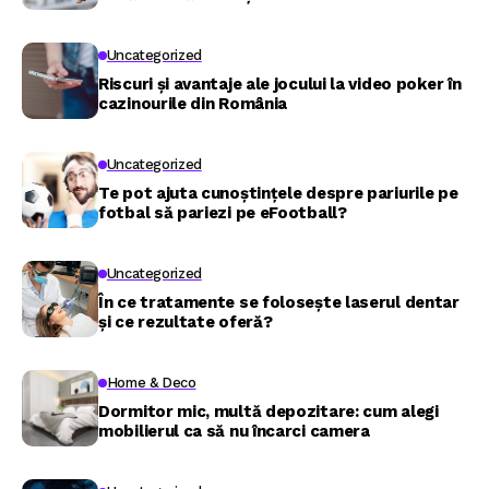
Uncategorized
Riscuri și avantaje ale jocului la video poker în
cazinourile din România
Uncategorized
Te pot ajuta cunoștințele despre pariurile pe
fotbal să pariezi pe eFootball?
Uncategorized
În ce tratamente se folosește laserul dentar
și ce rezultate oferă?
Home & Deco
Dormitor mic, multă depozitare: cum alegi
mobilierul ca să nu încarci camera