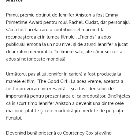
Primul premiu obtinut de Jennifer Aniston a fost Emmy
Primetime Award pentru rolul Rachel. Ciudat, dar personajul
său a fost acela care a contribuit cel mai mult la
recunoașterea ei în lumea filmului. „Friends” a adus
publicului emoția la un nou nivel și de atunci Jennifer a jucat
doar roluri memorabile în filmele sale, ale căror succes a
adus și notorietate mondială.
Următorul pas al lui Jennifer în carieră a fost producția la
marele ei film, ‘The Good Girl’. La acea vreme, aceasta a
fost o provocare interesantă – și a fost deosebit de
importantă pentru prezentarea ei ca producător. Bineînțeles
că în scurt timp Jennifer Aniston a devenit una dintre cele
mai bine-platite și cele mai îndrăgite vedete de pe piața
filmului.
Devenind bună prietenă cu Courteney Cox și având