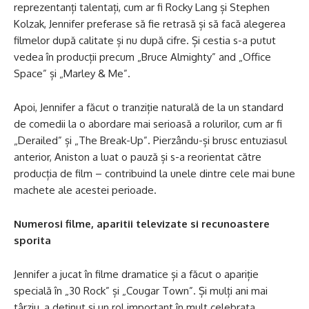
reprezentanți talentați, cum ar fi Rocky Lang și Stephen
Kolzak, Jennifer preferase să fie retrasă și să facă alegerea
filmelor după calitate și nu după cifre. Și cestia s-a putut
vedea în producții precum „Bruce Almighty” and „Office
Space” și „Marley & Me”.
Apoi, Jennifer a făcut o tranziție naturală de la un standard
de comedii la o abordare mai serioasă a rolurilor, cum ar fi
„Derailed” și „The Break-Up”. Pierzându-și brusc entuziasul
anterior, Aniston a luat o pauză și s-a reorientat către
producția de film – contribuind la unele dintre cele mai bune
machete ale acestei perioade.
Numerosi filme, aparitii televizate si recunoastere
sporita
Jennifer a jucat în filme dramatice și a făcut o apariție
specială în „30 Rock” și „Cougar Town”. Și mulți ani mai
târziu, a deținut și un rol important în mult celebrata