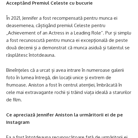
Acceptând Premiul Celeste cu bucurie
În 2021, Jennifer a fost recompensată pentru munca ei
deasemenea, câștigând premiul Celeste pentru
„Achievement of an Actress in a Leading Role”. Pur și simplu
a fost recunoscută pentru munca ei excepțională de peste
două decenii și a demonstrat că munca asiduă și talentul se
răsplătesc întotdeauna.
Bineînțeles că a urcat și avea intrare în numeroase galerii
foto în lumea întregă, din locații unice și extrem de
frumoase. Aniston a fost în centrul atenției, îmbrăcată în
cele mai extravagante rochii și trăind viața ideală a starurilor
de film.
Ce apreciază Jennifer Aniston la urmăritorii ei de pe
Instagram
Ea a fost întotdeauna recunoscătoare față de urmăritorii ei.