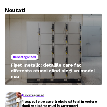
Noutati
Uncategorized
Fișet metalic: detaliile care fac
diferența atunci când alegi un model
nou
Uncategorized
4 aspecte pe care trebuie să le ai în vedere
dacă vrei să te muți în Cotroceni