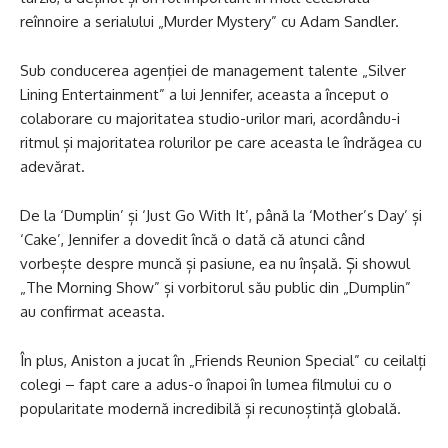
reînnoire a serialului „Murder Mystery” cu Adam Sandler.
Sub conducerea agenției de management talente „Silver
Lining Entertainment” a lui Jennifer, aceasta a început o
colaborare cu majoritatea studio-urilor mari, acordându-i
ritmul și majoritatea rolurilor pe care aceasta le îndrăgea cu
adevărat.
De la ‘Dumplin’ și ‘Just Go With It’, până la ‘Mother’s Day’ și
‘Cake’, Jennifer a dovedit încă o dată că atunci când
vorbește despre muncă și pasiune, ea nu înșală. Și showul
„The Morning Show” și vorbitorul său public din „Dumplin”
au confirmat aceasta.
În plus, Aniston a jucat în „Friends Reunion Special” cu ceilalți
colegi – fapt care a adus-o înapoi în lumea filmului cu o
popularitate modernă incredibilă și recunoștință globală.