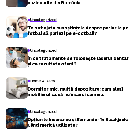
cazinourile din România
Uncategorized
Te pot ajuta cunoștințele despre pariurile pe
fotbal să pariezi pe eFootball?
Uncategorized
În ce tratamente se folosește laserul dentar
și ce rezultate oferă?
Home & Deco
Dormitor mic, multă depozitare: cum alegi
mobilierul ca să nu încarci camera
Uncategorized
Opțiunile Insurance și Surrender în Blackjack:
Când merită utilizate?