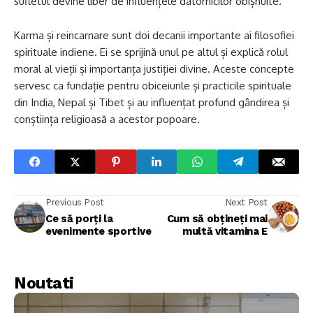
sufletul devine liber de influențele datornicilor obișnuite.
Karma și reincarnare sunt doi decanii importante ai filosofiei
spirituale indiene. Ei se sprijină unul pe altul și explică rolul
moral al vieții și importanța justiției divine. Aceste concepte
servesc ca fundație pentru obiceiurile și practicile spirituale
din India, Nepal și Tibet și au influențat profund gândirea și
conștiința religioasă a acestor popoare.
Previous Post
Next Post
Ce să porți la
Cum să obțineți mai
evenimente sportive
multă vitamina E
Noutati