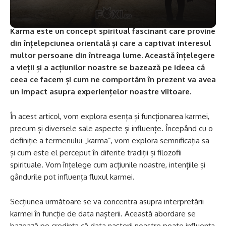
Karma este un concept spiritual fascinant care provine
din înțelepciunea orientală și care a captivat interesul
multor persoane din întreaga lume. Această înțelegere
a vieții și a acțiunilor noastre se bazează pe ideea că
ceea ce facem și cum ne comportăm în prezent va avea
un impact asupra experiențelor noastre viitoare.
În acest articol, vom explora esența și funcționarea karmei,
precum și diversele sale aspecte și influențe. Începând cu o
definiție a termenului „karma”, vom explora semnificația sa
și cum este el perceput în diferite tradiții și filozofii
spirituale. Vom înțelege cum acțiunile noastre, intențiile și
gândurile pot influența fluxul karmei.
Secțiunea următoare se va concentra asupra interpretării
karmei în funcție de data nașterii. Această abordare se
bazează pe credința că data nașterii noastre poate influența