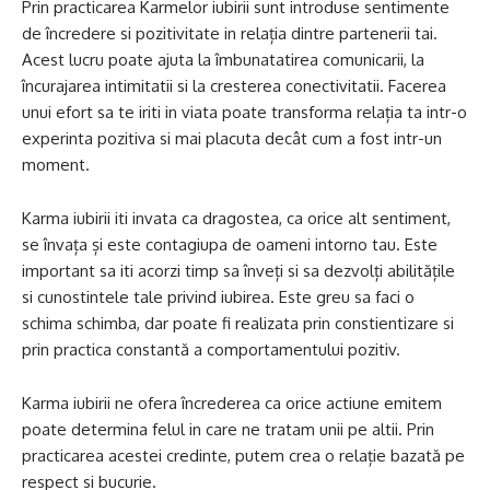
Prin practicarea Karmelor iubirii sunt introduse sentimente
de încredere si pozitivitate in relația dintre partenerii tai.
Acest lucru poate ajuta la îmbunatatirea comunicarii, la
încurajarea intimitatii si la cresterea conectivitatii. Facerea
unui efort sa te iriti in viata poate transforma relația ta intr-o
experinta pozitiva si mai placuta decât cum a fost intr-un
moment.
Karma iubirii iti invata ca dragostea, ca orice alt sentiment,
se învața și este contagiupa de oameni intorno tau. Este
important sa iti acorzi timp sa înveți si sa dezvolți abilitățile
si cunostintele tale privind iubirea. Este greu sa faci o
schima schimba, dar poate fi realizata prin constientizare si
prin practica constantă a comportamentului pozitiv.
Karma iubirii ne ofera încrederea ca orice actiune emitem
poate determina felul in care ne tratam unii pe altii. Prin
practicarea acestei credinte, putem crea o relație bazată pe
respect si bucurie.