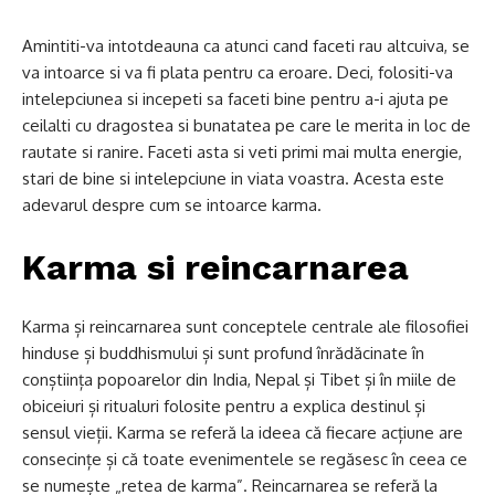
Amintiti-va intotdeauna ca atunci cand faceti rau altcuiva, se
va intoarce si va fi plata pentru ca eroare. Deci, folositi-va
intelepciunea si incepeti sa faceti bine pentru a-i ajuta pe
ceilalti cu dragostea si bunatatea pe care le merita in loc de
rautate si ranire. Faceti asta si veti primi mai multa energie,
stari de bine si intelepciune in viata voastra. Acesta este
adevarul despre cum se intoarce karma.
Karma si reincarnarea
Karma și reincarnarea sunt conceptele centrale ale filosofiei
hinduse și buddhismului și sunt profund înrădăcinate în
conștiința popoarelor din India, Nepal și Tibet și în miile de
obiceiuri și ritualuri folosite pentru a explica destinul și
sensul vieții. Karma se referă la ideea că fiecare acțiune are
consecințe și că toate evenimentele se regăsesc în ceea ce
se numește „retea de karma”. Reincarnarea se referă la