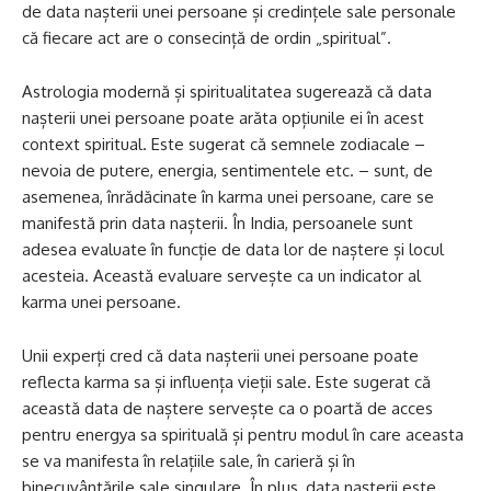
de data nașterii unei persoane și credințele sale personale
că fiecare act are o consecință de ordin „spiritual”.
Astrologia modernă și spiritualitatea sugerează că data
nașterii unei persoane poate arăta opțiunile ei în acest
context spiritual. Este sugerat că semnele zodiacale –
nevoia de putere, energia, sentimentele etc. – sunt, de
asemenea, înrădăcinate în karma unei persoane, care se
manifestă prin data nașterii. În India, persoanele sunt
adesea evaluate în funcție de data lor de naștere și locul
acesteia. Această evaluare servește ca un indicator al
karma unei persoane.
Unii experți cred că data nașterii unei persoane poate
reflecta karma sa și influența vieții sale. Este sugerat că
această data de naștere servește ca o poartă de acces
pentru energya sa spirituală și pentru modul în care aceasta
se va manifesta în relațiile sale, în carieră și în
binecuvântările sale singulare. În plus, data nașterii este