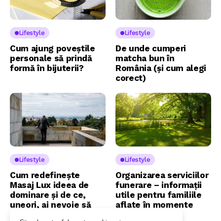
Lifestyle
Lifestyle
Cum ajung poveștile
De unde cumperi
personale să prindă
matcha bun în
formă în bijuterii?
România (și cum alegi
corect)
Lifestyle
Lifestyle
Cum redefinește
Organizarea serviciilor
Masaj Lux ideea de
funerare – informații
dominare și de ce,
utile pentru familiile
uneori, ai nevoie să
aflate în momente
renunți la control?
dificile