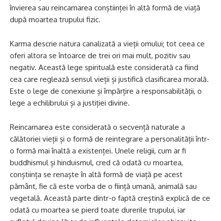
învierea sau reincarnarea conștiinței în altă formă de viață
după moartea trupului fizic.
Karma descrie natura canalizată a vieții omului; tot ceea ce
oferi altora se întoarce de trei ori mai mult, pozitiv sau
negativ. Această lege spirituală este considerată ca fiind
cea care reglează sensul vieții și justifică clasificarea morală.
Este o lege de conexiune și împărțire a responsabilității, o
lege a echilibrului și a justiției divine.
Reincarnarea este considerată o secvență naturale a
călătoriei vieții și o formă de reintegrare a personalității într-
o formă mai înaltă a existenței. Unele religii, cum ar fi
buddhismul și hinduismul, cred că odată cu moartea,
conștiința se renaște în altă formă de viață pe acest
pământ, fie că este vorba de o ființă umană, animală sau
vegetală. Această parte dintr-o faptă creștină explică de ce
odată cu moartea se pierd toate durerile trupului, iar