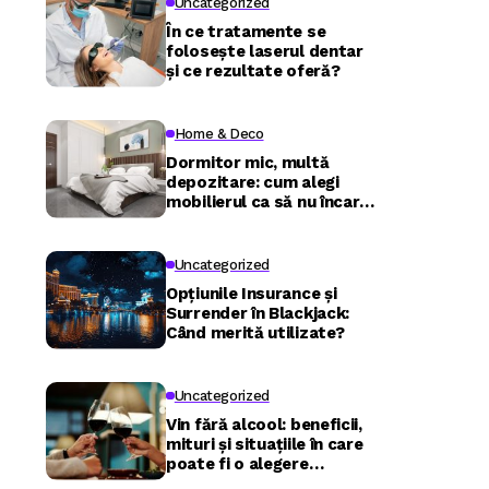
Uncategorized
În ce tratamente se
folosește laserul dentar
și ce rezultate oferă?
Home & Deco
Dormitor mic, multă
depozitare: cum alegi
mobilierul ca să nu încarci
camera
Uncategorized
Opțiunile Insurance și
Surrender în Blackjack:
Când merită utilizate?
Uncategorized
Vin fără alcool: beneficii,
mituri și situațiile în care
poate fi o alegere
inspirată