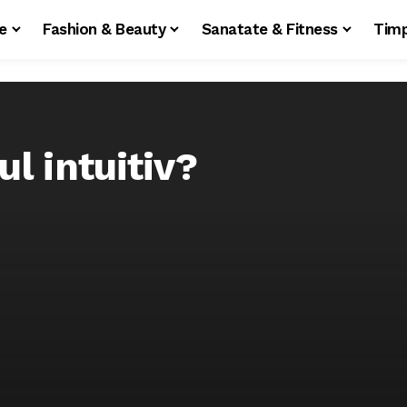
le
Fashion & Beauty
Sanatate & Fitness
Timp
l intuitiv?