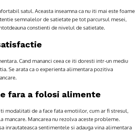
onfortabil satul. Aceasta inseamna ca nu iti mai este foame
atentie semnalelor de satietate pe tot parcursul mesei,
ntotdeauna constienti de nivelul de satietate.
atisfactie
imentara. Cand mananci ceea ce iti doresti intr-un mediu
ia. Se arata ca o experienta alimentara pozitiva
ancare.
 fara a folosi alimente
 modalitati de a face fata emotiilor, cum ar fi stresul,
la la mancare. Mancarea nu rezolva aceste probleme.
sa inrautateasca sentimentele si adauga vina alimentara