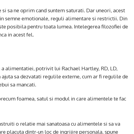
i sa ne oprim cand suntem saturati. Dar uneori, acest
n semne emotionale, reguli alimentare si restrictii. Din
este posibila pentru toata lumea. Intelegerea filozofiei de
ca in acest fel.
a alimentatiei, potrivit lui Rachael Hartley, RD, LD,
a ajuta sa dezvatati regulile externe, cum ar fi regulile de
trebui sa mancati.
 precum foamea, satul si modul in care alimentele te fac
nstruiti o relatie mai sanatoasa cu alimentele si sa va
re placuta dintr-un loc de ingrijire personala, spune