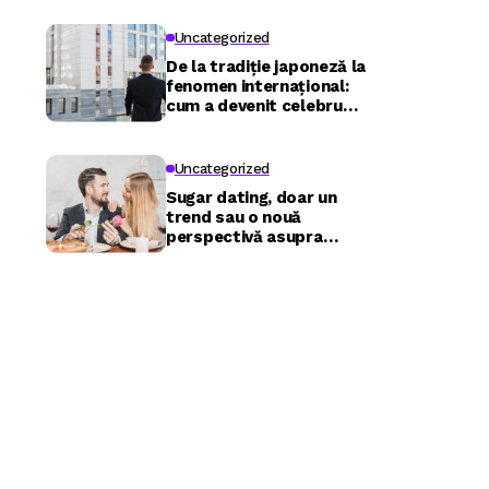
Uncategorized
De la tradiție japoneză la
fenomen internațional:
cum a devenit celebru
Nuru masaj în București?
Uncategorized
Sugar dating, doar un
trend sau o nouă
perspectivă asupra
relațiilor?