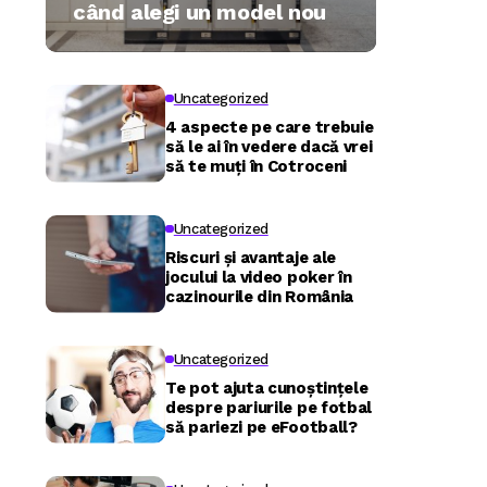
când alegi un model nou
Uncategorized
4 aspecte pe care trebuie
să le ai în vedere dacă vrei
să te muți în Cotroceni
Uncategorized
Riscuri și avantaje ale
jocului la video poker în
cazinourile din România
Uncategorized
Te pot ajuta cunoștințele
despre pariurile pe fotbal
să pariezi pe eFootball?