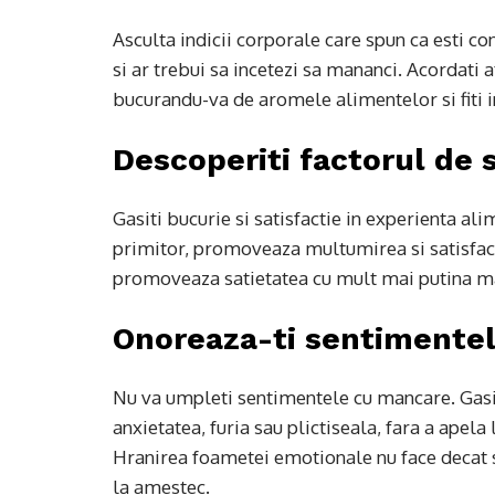
Asculta indicii corporale care spun ca esti c
si ar trebui sa incetezi sa mananci. Acordati 
bucurandu-va de aromele alimentelor si fiti i
Descoperiti factorul de s
Gasiti bucurie si satisfactie in experienta al
primitor, promoveaza multumirea si satisfact
promoveaza satietatea cu mult mai putina m
Onoreaza-ti sentimentele
Nu va umpleti sentimentele cu mancare. Gasiti
anxietatea, furia sau plictiseala, fara a ape
Hranirea foametei emotionale nu face decat 
la amestec.