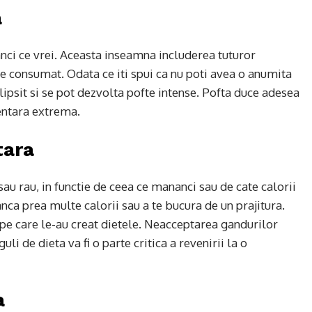
a
ci ce vrei. Aceasta inseamna includerea tuturor
de consumat. Odata ce iti spui ca nu poti avea o anumita
lipsit si se pot dezvolta pofte intense. Pofta duce adesea
entara extrema.
tara
au rau, in functie de ceea ce mananci sau de cate calorii
nca prea multe calorii sau a te bucura de un prajitura.
e pe care le-au creat dietele. Neacceptarea gandurilor
uli de dieta va fi o parte critica a revenirii la o
a