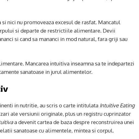
iva si nici nu promoveaza excesul de rasfat. Mancatul
orpului si departe de restrictiile alimentare. Devii
nanci si cand sa mananci in mod natural, fara griji sau
alimentare. Mancarea intuitiva inseamna sa te indepartezi
tamente sanatoase in jurul alimentelor.
iv
nti in nutritie, au scris o carte intitulata
Intuitive Eating
izari ale versiunii originale, plus un registru cuprinzator
uitiva
a devenit cartea de baza despre reconstruirea unei
elatii sanatoase cu alimentele, mintea si corpul.