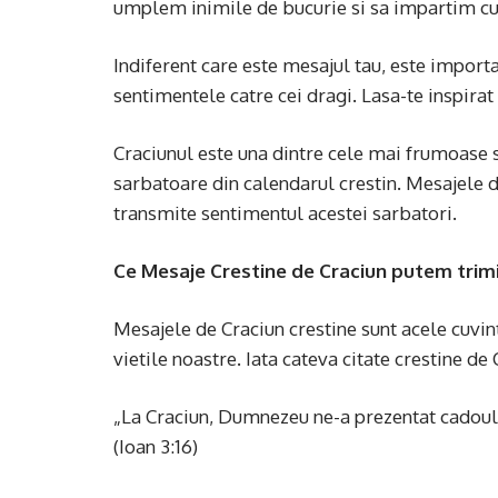
umplem inimile de bucurie si sa impartim cu 
Indiferent care este mesajul tau, este importa
sentimentele catre cei dragi. Lasa-te inspirat s
Craciunul este una dintre cele mai frumoase s
sarbatoare din calendarul crestin. Mesajele d
transmite sentimentul acestei sarbatori.
Ce Mesaje Crestine de Craciun putem trim
Mesajele de Craciun crestine sunt acele cuvint
vietile noastre. Iata cateva citate crestine de 
„La Craciun, Dumnezeu ne-a prezentat cadoul v
(Ioan 3:16)