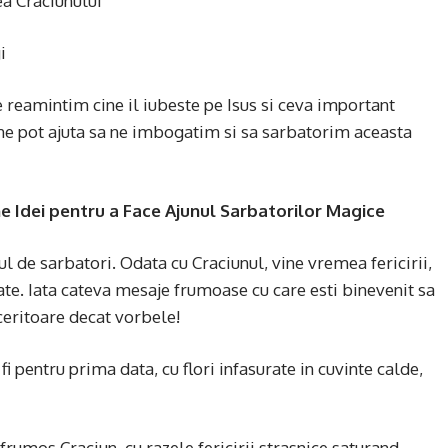
a Craciunului
i
e reamintim cine il iubeste pe Isus si ceva important
ne pot ajuta sa ne imbogatim si sa sarbatorim aceasta
 Idei pentru a Face Ajunul Sarbatorilor Magice
ul de sarbatori. Odata cu Craciunul, vine vremea fericirii,
ate. Iata cateva mesaje frumoase cu care esti binevenit sa
ceritoare decat vorbele!
i pentru prima data, cu flori infasurate in cuvinte calde,
rumos Craciun, cu razele fericirii strasnice saturand