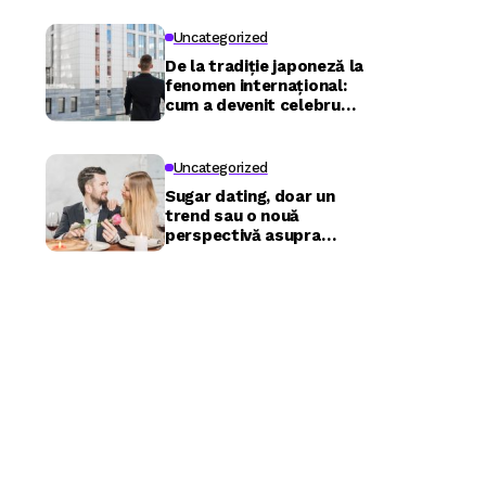
Uncategorized
De la tradiție japoneză la
fenomen internațional:
cum a devenit celebru
Nuru masaj în București?
Uncategorized
Sugar dating, doar un
trend sau o nouă
perspectivă asupra
relațiilor?