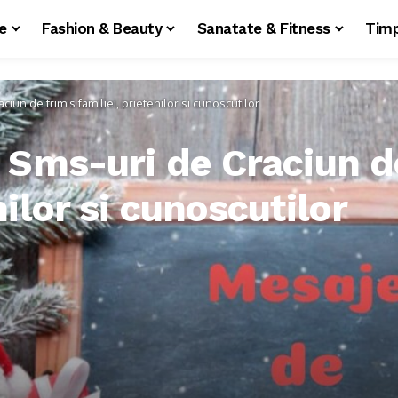
le
Fashion & Beauty
Sanatate & Fitness
Timp
ciun de trimis familiei, prietenilor si cunoscutilor
i Sms-uri de Craciun d
nilor si cunoscutilor