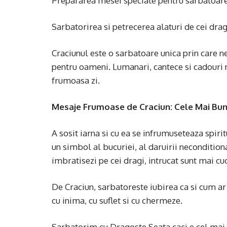
Prepararea mesei speciale pentru sarbatoare
Sarbatorirea si petrecerea alaturi de cei drag
Craciunul este o sarbatoare unica prin care n
pentru oameni. Lumanari, cantece si cadouri 
frumoasa zi.
Mesaje Frumoase de Craciun: Cele Mai Bune
A sosit iarna si cu ea se infrumuseteaza spirit
un simbol al bucuriei, al daruirii necondition
imbratisezi pe cei dragi, intrucat sunt mai cu
De Craciun, sarbatoreste iubirea ca si cum ar f
cu inima, cu suflet si cu chermeze.
Sarbatorim cu Dragoste Seata caci e cel mai f