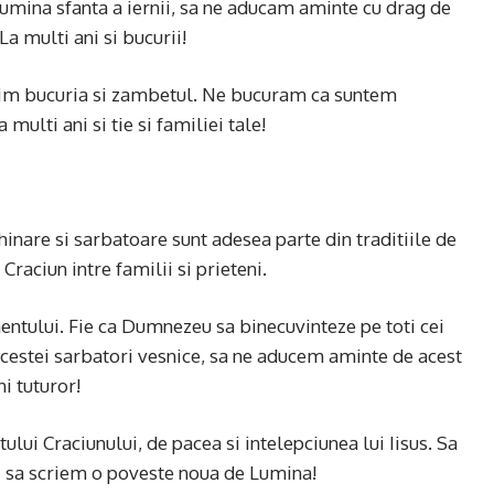
lumina sfanta a iernii, sa ne aducam aminte cu drag de
 multi ani si bucurii!
sim bucuria si zambetul. Ne bucuram ca suntem
ulti ani si tie si familiei tale!
chinare si sarbatoare sunt adesea parte din traditiile de
Craciun intre familii si prieteni.
entului. Fie ca Dumnezeu sa binecuvinteze pe toti cei
l acestei sarbatori vesnice, sa ne aducem aminte de acest
i tuturor!
ui Craciunului, de pacea si intelepciunea lui Iisus. Sa
i sa scriem o poveste noua de Lumina!