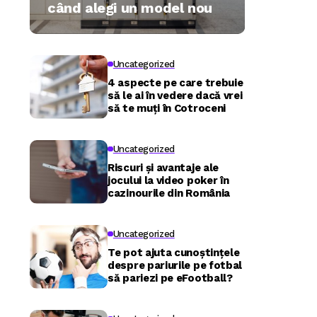
când alegi un model nou
Uncategorized
4 aspecte pe care trebuie
să le ai în vedere dacă vrei
să te muți în Cotroceni
Uncategorized
Riscuri și avantaje ale
jocului la video poker în
cazinourile din România
Uncategorized
Te pot ajuta cunoștințele
despre pariurile pe fotbal
să pariezi pe eFootball?