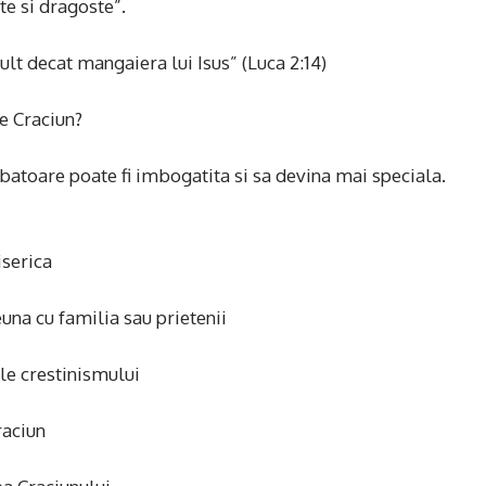
te si dragoste”.
lt decat mangaiera lui Isus” (Luca 2:14)
e Craciun?
batoare poate fi imbogatita si sa devina mai speciala.
iserica
una cu familia sau prietenii
le crestinismului
raciun