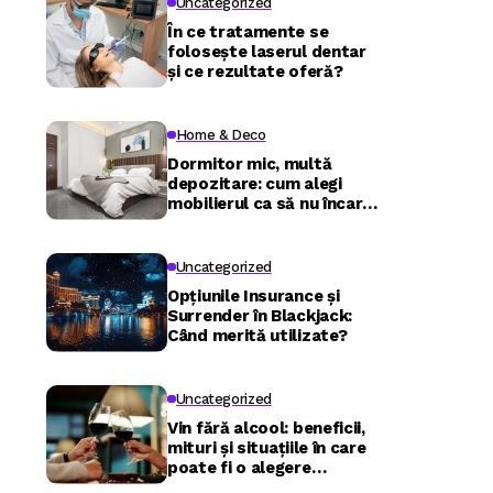
Uncategorized
În ce tratamente se
folosește laserul dentar
și ce rezultate oferă?
Home & Deco
Dormitor mic, multă
depozitare: cum alegi
mobilierul ca să nu încarci
camera
Uncategorized
Opțiunile Insurance și
Surrender în Blackjack:
Când merită utilizate?
Uncategorized
Vin fără alcool: beneficii,
mituri și situațiile în care
poate fi o alegere
inspirată