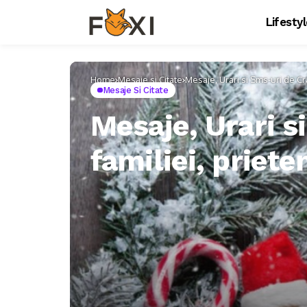
Lifesty
Home
Mesaje si Citate
Mesaje, Urari si Sms-uri de Cra
Mesaje Si Citate
Mesaje, Urari s
familiei, priete