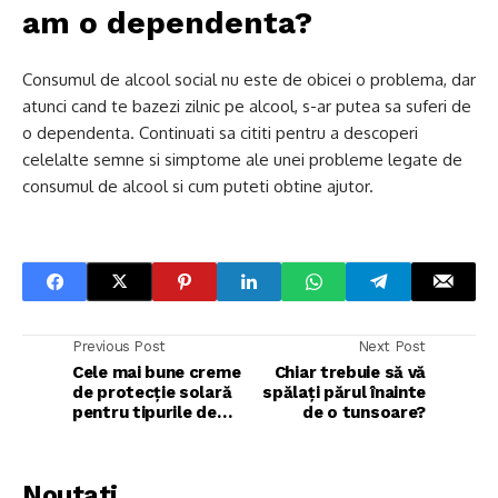
am o dependenta?
Consumul de alcool social nu este de obicei o problema, dar
atunci cand te bazezi zilnic pe alcool, s-ar putea sa suferi de
o dependenta. Continuati sa cititi pentru a descoperi
celelalte semne si simptome ale unei probleme legate de
consumul de alcool si cum puteti obtine ajutor.
Previous Post
Next Post
Cele mai bune creme
Chiar trebuie să vă
de protecție solară
spălați părul înainte
pentru tipurile de
de o tunsoare?
piele predispuse la
acnee
Noutati