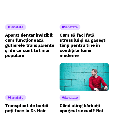
Sanatate
Sanatate
Aparat dentar invizibil:
Cum să faci față
cum funcționează
stresului și să găsești
gutierele transparente
timp pentru tine în
și de ce sunt tot mai
condițiile lumii
populare
moderne
Sanatate
Sanatate
Transplant de barbă
Când ating bărbații
poți face la Dr. Hair
apogeul sexual? Noi