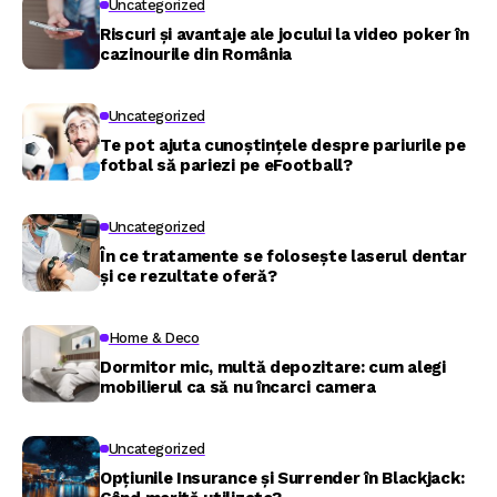
Uncategorized
Riscuri și avantaje ale jocului la video poker în
cazinourile din România
Uncategorized
Te pot ajuta cunoștințele despre pariurile pe
fotbal să pariezi pe eFootball?
Uncategorized
În ce tratamente se folosește laserul dentar
și ce rezultate oferă?
Home & Deco
Dormitor mic, multă depozitare: cum alegi
mobilierul ca să nu încarci camera
Uncategorized
Opțiunile Insurance și Surrender în Blackjack: