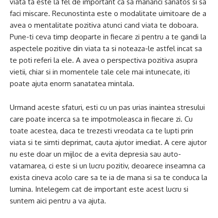
viata ta este la fel de important ca sa mananci sanatos si sa
faci miscare. Recunostinta este o modalitate uimitoare de a
avea o mentalitate pozitiva atunci cand viata te doboara.
Pune-ti ceva timp deoparte in fiecare zi pentru a te gandi la
aspectele pozitive din viata ta si noteaza-le astfel incat sa
te poti referi la ele. A avea o perspectiva pozitiva asupra
vietii, chiar si in momentele tale cele mai intunecate, iti
poate ajuta enorm sanatatea mintala.
Urmand aceste sfaturi, esti cu un pas urias inaintea stresului
care poate incerca sa te impotmoleasca in fiecare zi. Cu
toate acestea, daca te trezesti vreodata ca te lupti prin
viata si te simti deprimat, cauta ajutor imediat. A cere ajutor
nu este doar un mijloc de a evita depresia sau auto-
vatamarea, ci este si un lucru pozitiv, deoarece inseamna ca
exista cineva acolo care sa te ia de mana si sa te conduca la
lumina. Intelegem cat de important este acest lucru si
suntem aici pentru a va ajuta.