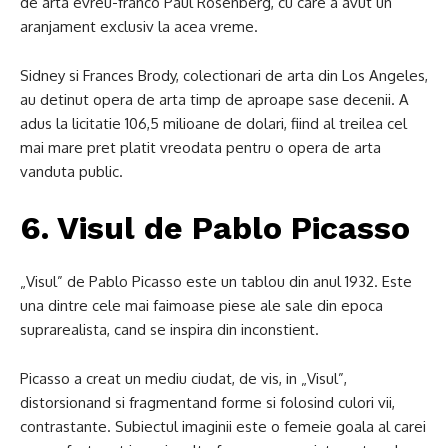
de arta evreu-franco Paul Rosenberg, cu care a avut un
aranjament exclusiv la acea vreme.
Sidney si Frances Brody, colectionari de arta din Los Angeles,
au detinut opera de arta timp de aproape sase decenii. A
adus la licitatie 106,5 milioane de dolari, fiind al treilea cel
mai mare pret platit vreodata pentru o opera de arta
vanduta public.
6. Visul de Pablo Picasso
„Visul” de Pablo Picasso este un tablou din anul 1932. Este
una dintre cele mai faimoase piese ale sale din epoca
suprarealista, cand se inspira din inconstient.
Picasso a creat un mediu ciudat, de vis, in „Visul”,
distorsionand si fragmentand forme si folosind culori vii,
contrastante. Subiectul imaginii este o femeie goala al carei