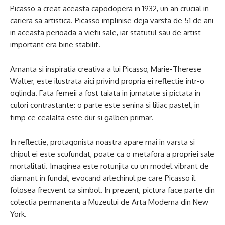
Picasso a creat aceasta capodopera in 1932, un an crucial in
cariera sa artistica. Picasso implinise deja varsta de 51 de ani
in aceasta perioada a vietii sale, iar statutul sau de artist
important era bine stabilit.
Amanta si inspiratia creativa a lui Picasso, Marie-Therese
Walter, este ilustrata aici privind propria ei reflectie intr-o
oglinda. Fata femeii a fost taiata in jumatate si pictata in
culori contrastante: o parte este senina si liliac pastel, in
timp ce cealalta este dur si galben primar.
In reflectie, protagonista noastra apare mai in varsta si
chipul ei este scufundat, poate ca o metafora a propriei sale
mortalitati. Imaginea este rotunjita cu un model vibrant de
diamant in fundal, evocand arlechinul pe care Picasso il
folosea frecvent ca simbol. In prezent, pictura face parte din
colectia permanenta a Muzeului de Arta Moderna din New
York.