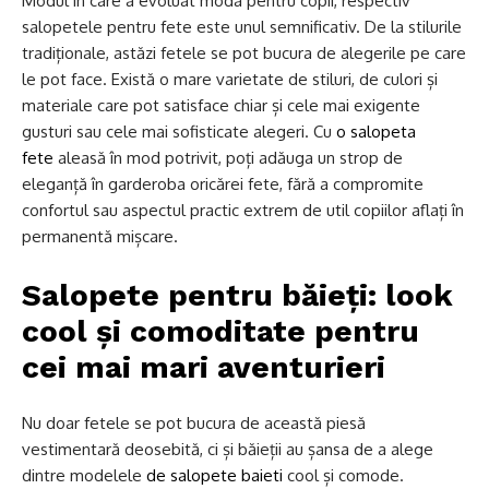
Modul în care a evoluat moda pentru copii, respectiv
salopetele pentru fete este unul semnificativ. De la stilurile
tradiționale, astăzi fetele se pot bucura de alegerile pe care
le pot face. Există o mare varietate de stiluri, de culori și
materiale care pot satisface chiar și cele mai exigente
gusturi sau cele mai sofisticate alegeri. Cu
o salopeta
fete
aleasă în mod potrivit, poți adăuga un strop de
eleganță în garderoba oricărei fete, fără a compromite
confortul sau aspectul practic extrem de util copiilor aflați în
permanentă mișcare.
Salopete pentru băieți: look
cool și comoditate pentru
cei mai mari aventurieri
Nu doar fetele se pot bucura de această piesă
vestimentară deosebită, ci și băieții au șansa de a alege
dintre modelele
de salopete baieti
cool și comode.