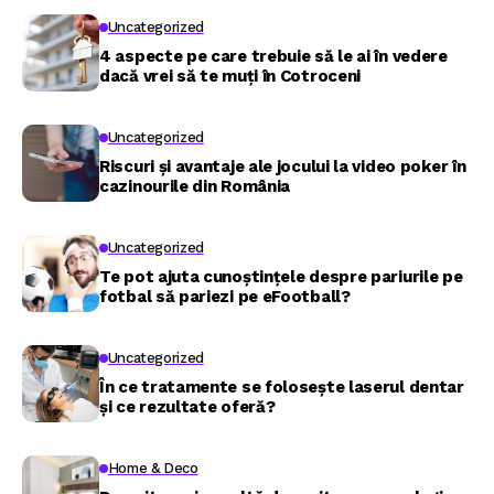
Uncategorized
4 aspecte pe care trebuie să le ai în vedere
dacă vrei să te muți în Cotroceni
Uncategorized
Riscuri și avantaje ale jocului la video poker în
cazinourile din România
Uncategorized
Te pot ajuta cunoștințele despre pariurile pe
fotbal să pariezi pe eFootball?
Uncategorized
În ce tratamente se folosește laserul dentar
și ce rezultate oferă?
Home & Deco