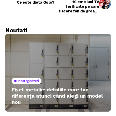
10 emisiuni TV
Ce este dieta Golo?
terifiante pe care
fiecare fan de groaza
trebuie sa le
vizioneze
Noutati
Uncategorized
Fișet metalic: detaliile care fac
diferența atunci când alegi un model
nou