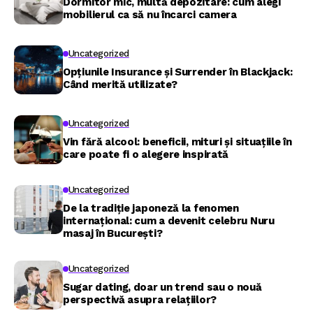
Dormitor mic, multă depozitare: cum alegi
mobilierul ca să nu încarci camera
Uncategorized
Opțiunile Insurance și Surrender în Blackjack:
Când merită utilizate?
Uncategorized
Vin fără alcool: beneficii, mituri și situațiile în
care poate fi o alegere inspirată
Uncategorized
De la tradiție japoneză la fenomen
internațional: cum a devenit celebru Nuru
masaj în București?
Uncategorized
Sugar dating, doar un trend sau o nouă
perspectivă asupra relațiilor?