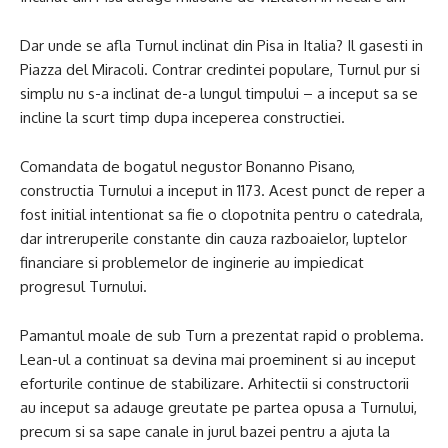
Dar unde se afla Turnul inclinat din Pisa in Italia? Il gasesti in
Piazza del Miracoli. Contrar credintei populare, Turnul pur si
simplu nu s-a inclinat de-a lungul timpului – a inceput sa se
incline la scurt timp dupa inceperea constructiei.
Comandata de bogatul negustor Bonanno Pisano,
constructia Turnului a inceput in 1173. Acest punct de reper a
fost initial intentionat sa fie o clopotnita pentru o catedrala,
dar intreruperile constante din cauza razboaielor, luptelor
financiare si problemelor de inginerie au impiedicat
progresul Turnului.
Pamantul moale de sub Turn a prezentat rapid o problema.
Lean-ul a continuat sa devina mai proeminent si au inceput
eforturile continue de stabilizare. Arhitectii si constructorii
au inceput sa adauge greutate pe partea opusa a Turnului,
precum si sa sape canale in jurul bazei pentru a ajuta la