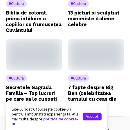
Cultura
Cultura
Biblia de colorat,
13 picturi si sculpturi
prima întâlnire a
manieriste italiene
copiilor cu frumusețea
celebre
Cuvântului
Cultura
Cultura
Secretele Sagrada
7 fapte despre Big
Familia – Top lucruri
Ben (celebritatea
pe care sa le cunosti
turnului cu ceas din
Londra)
Site-ul nostru folosește cookie-uri
pentru a îmbunătăți experiența ta. Află
Accept
mai multe despre
politica de cookie-
uri
.
© 2025 Foxi.ro. Toate drepturile rezervate.