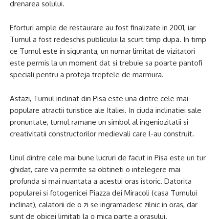
drenarea solului.
Eforturi ample de restaurare au fost finalizate in 2001, iar
Turnul a fost redeschis publicului la scurt timp dupa. In timp
ce Turnul este in siguranta, un numar limitat de vizitatori
este permis la un moment dat si trebuie sa poarte pantofi
speciali pentru a proteja treptele de marmura.
Astazi, Turnul inclinat din Pisa este una dintre cele mai
populare atractii turistice ale Italiei. In ciuda inclinatiei sale
pronuntate, turnul ramane un simbol al ingeniozitatii si
creativitatii constructorilor medievali care l-au construit.
Unul dintre cele mai bune lucruri de facut in Pisa este un tur
ghidat, care va permite sa obtineti o intelegere mai
profunda si mai nuantata a acestui oras istoric. Datorita
popularei si fotogenicei Piazza dei Miracoli (casa Turnului
inclinat), calatorii de o zi se ingramadesc zilnic in oras, dar
sunt de obicei limitati la o mica parte a orasului.