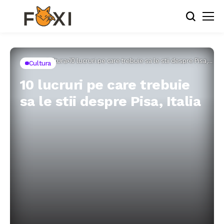
Home
Cultura
10 lucruri pe care trebuie sa le stii despre Pisa,
Cultura
Italia
10 lucruri pe care trebuie
sa le stii despre Pisa, Italia