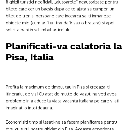
fi ghizii turistici neoficiali, „ajutoarele” neautorizate pentru
bilete care cer un bacsis dupa ce te ajuta sa cumperi un
bilet de tren si persoane care incearca sa-ti inmaneze
obiecte mici (cum ar fi un trandafir sau o bratara) si apoi
solicita bani in schimbul articolului.
Planificati-va calatoria la
Pisa, Italia
Profita la maximum de timpul tau in Pisa si creeaza-ti
itinerariul de vis! Cu atat de multe de vazut, nu veti avea
probleme in a aduce la viata vacanta italiana pe care v-ati
imaginat-o intotdeauna.
Economisiti timp si lasati-ne sa facem planificarea pentru
dvs. cu turul nostru ghidat din Pisa. Aceasta experienta