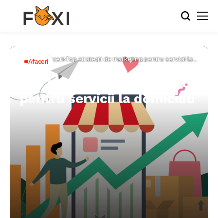
Home
Afaceri
Top strategii de marketing pentru servicii la
Afaceri
domiciliu
Top strategii de marketing
pentru servicii la domiciliu