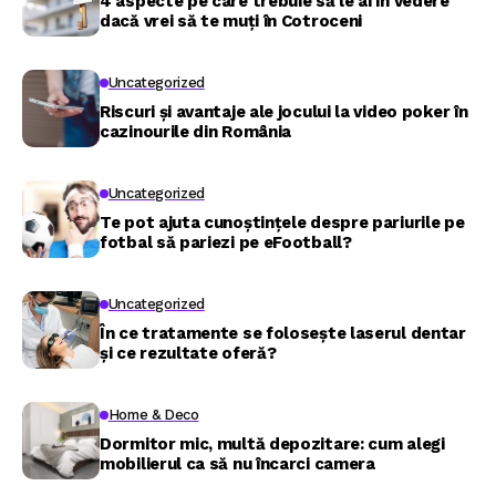
4 aspecte pe care trebuie să le ai în vedere
dacă vrei să te muți în Cotroceni
Uncategorized
Riscuri și avantaje ale jocului la video poker în
cazinourile din România
Uncategorized
Te pot ajuta cunoștințele despre pariurile pe
fotbal să pariezi pe eFootball?
Uncategorized
În ce tratamente se folosește laserul dentar
și ce rezultate oferă?
Home & Deco
Dormitor mic, multă depozitare: cum alegi
mobilierul ca să nu încarci camera