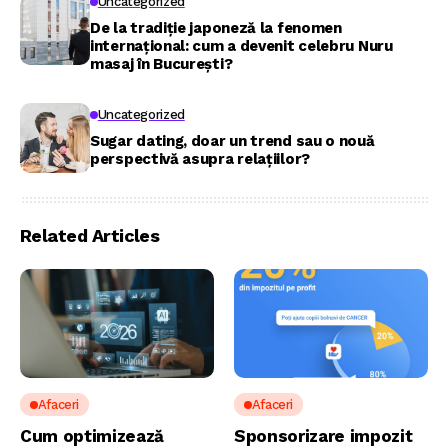
Uncategorized
De la tradiție japoneză la fenomen
internațional: cum a devenit celebru Nuru
masaj în București?
Uncategorized
Sugar dating, doar un trend sau o nouă
perspectivă asupra relațiilor?
Related Articles
Afaceri
Afaceri
Cum optimizează
Sponsorizare impozit