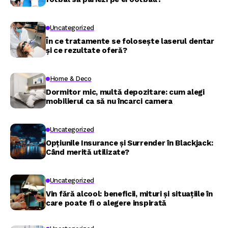
Uncategorized
În ce tratamente se folosește laserul dentar
și ce rezultate oferă?
Home & Deco
Dormitor mic, multă depozitare: cum alegi
mobilierul ca să nu încarci camera
Uncategorized
Opțiunile Insurance și Surrender în Blackjack:
Când merită utilizate?
Uncategorized
Vin fără alcool: beneficii, mituri și situațiile în
care poate fi o alegere inspirată