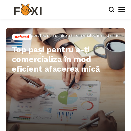
Home
Afaceri
Top pași pentru a-ți comercializa în mod eficient
Afaceri
afacerea mică
Top pași pentru a-ți
comercializa în mod
eficient afacerea mică