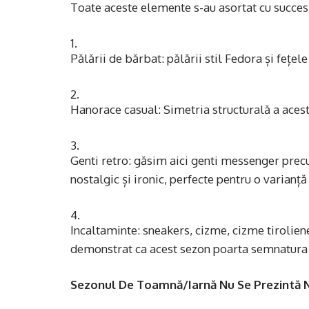
Toate aceste elemente s-au asortat cu succes
Pălării de bărbat: pălării stil Fedora și fețel
Hanorace casual: Simetria structurală a acesto
Genti retro: găsim aici genti messenger prec
nostalgic și ironic, perfecte pentru o varianță
Incaltaminte: sneakers, cizme, cizme tiroliene
demonstrat ca acest sezon poarta semnatura e
Sezonul De Toamnă/Iarnă Nu Se Prezintă 