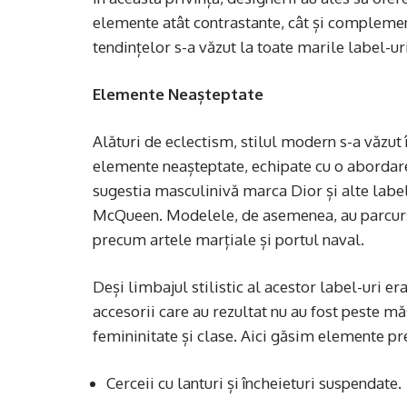
elemente atât contrastante, cât și complement
tendințelor s-a văzut la toate marile label-u
Elemente Neașteptate
Alături de eclectism, stilul modern s-a văzut
elemente neașteptate, echipate cu o abordare 
sugestia masculinivă marca Dior și alte labe
McQueen. Modelele, de asemenea, au parcurs 
precum artele marțiale și portul naval.
Deși limbajul stilistic al acestor label-uri er
accesorii care au rezultat nu au fost peste mă
femininitate și clase. Aici găsim elemente p
Cerceii cu lanturi și încheieturi suspendate.