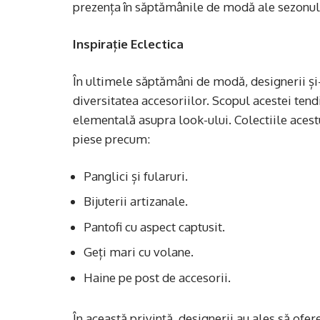
prezența în săptămânile de modă ale sezonul
Inspirație Eclectica
În ultimele săptămâni de modă, designerii și-
diversitatea accesoriilor. Scopul acestei ten
elementală asupra look-ului. Colectiile acestu
piese precum:
Panglici și fularuri.
Bijuterii artizanale.
Pantofi cu aspect captusit.
Geți mari cu volane.
Haine pe post de accesorii.
În această privință, designerii au ales să ofere