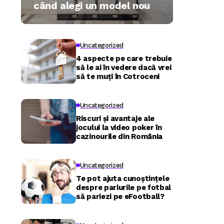
când alegi un model nou
Uncategorized
4 aspecte pe care trebuie
să le ai în vedere dacă vrei
să te muți în Cotroceni
Uncategorized
Riscuri și avantaje ale
jocului la video poker în
cazinourile din România
Uncategorized
Te pot ajuta cunoștințele
despre pariurile pe fotbal
să pariezi pe eFootball?