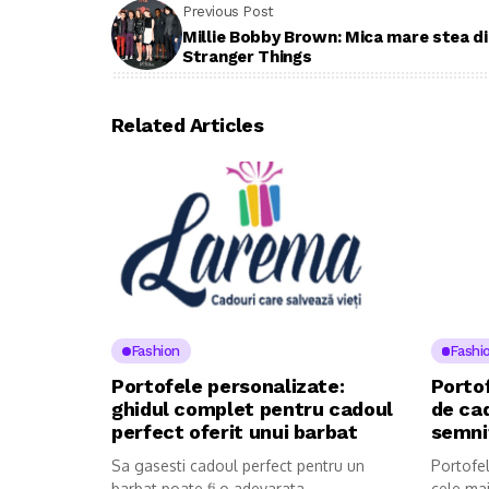
Previous Post
Millie Bobby Brown: Mica mare stea di
Stranger Things
Related Articles
Fashion
Fashi
Portofele personalizate:
Portof
ghidul complet pentru cadoul
de cad
perfect oferit unui barbat
semni
Sa gasesti cadoul perfect pentru un
Portofel
barbat poate fi o adevarata
cele mai