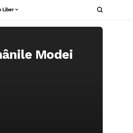
 Liber
mânile Modei