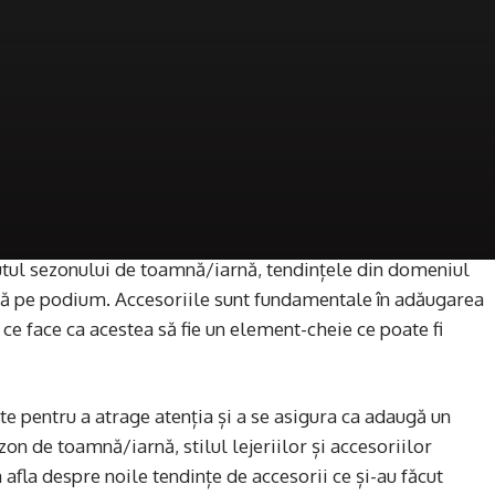
ul sezonului de toamnă/iarnă, tendințele din domeniul
plă pe podium. Accesoriile sunt fundamentale în adăugarea
 ce face ca acestea să fie un element-cheie ce poate fi
ite pentru a atrage atenția și a se asigura ca adaugă un
on de toamnă/iarnă, stilul lejeriilor și accesoriilor
 afla despre noile tendințe de accesorii ce și-au făcut