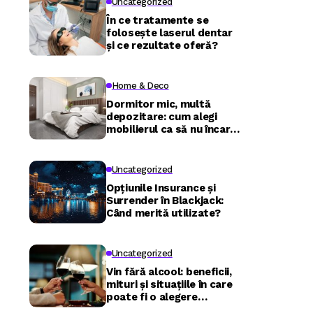
Uncategorized
În ce tratamente se
folosește laserul dentar
și ce rezultate oferă?
Home & Deco
Dormitor mic, multă
depozitare: cum alegi
mobilierul ca să nu încarci
camera
Uncategorized
Opțiunile Insurance și
Surrender în Blackjack:
Când merită utilizate?
Uncategorized
Vin fără alcool: beneficii,
mituri și situațiile în care
poate fi o alegere
inspirată