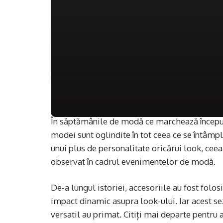
În săptămânile de modă ce marchează început
modei sunt oglindite în tot ceea ce se întâm
unui plus de personalitate oricărui look, ceea
observat în cadrul evenimentelor de modă.
De-a lungul istoriei, accesoriile au fost folos
impact dinamic asupra look-ului. Iar acest sez
versatil au primat. Citiți mai departe pentru a