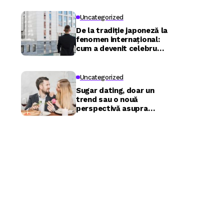
Uncategorized
De la tradiție japoneză la
fenomen internațional:
cum a devenit celebru
Nuru masaj în București?
Uncategorized
Sugar dating, doar un
trend sau o nouă
perspectivă asupra
relațiilor?