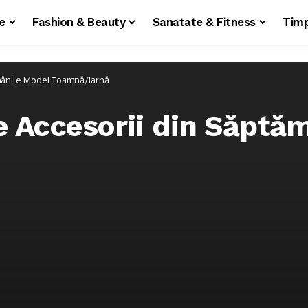
le
Fashion & Beauty
Sanatate & Fitness
Timp
mânile Modei Toamnă/Iarnă
e Accesorii din Săptă