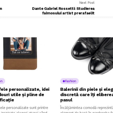
Next Post
n
Dante Gabriel Rossetti: Studierea
faimosului artist prerafaelit
on
Fashion
ele personalizate, idei
Balerinii din piele și ele
ouri utile și pline de
discretă care îți elibere
ficație
pasul
ele personalizate sunt printre
Încălțămintea comodă reprezint
 inspirate alegeri atunci când
element de bază în garderoba f