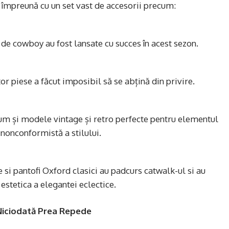
 împreună cu un set vast de accesorii precum:
e de cowboy au fost lansate cu succes în acest sezon.
r piese a făcut imposibil să se abțină din privire.
um și modele vintage și retro perfecte pentru elementul
 nonconformistă a stilului.
 si pantofi Oxford clasici au padcurs catwalk-ul si au
stetica a elegantei eclectice.
Niciodată Prea Repede