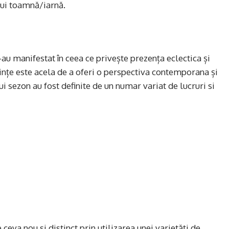
ui toamnă/iarnă.
au manifestat în ceea ce privește prezența eclectica și
dințe este acela de a oferi o perspectiva contemporana și
i sezon au fost definite de un numar variat de lucruri si
 ceva nou si distinct prin utilizarea unei varietăți de