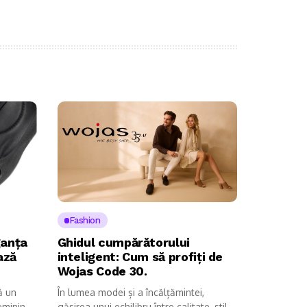
Fashion
ganța
Ghidul cumpărătorului
ază
inteligent: Cum să profiți de
Wojas Code 30.
ă un
În lumea modei și a încălțămintei,
eminină,
găsirea unui echilibru între calitate, stil...