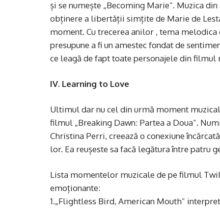
și se numește „Becoming Marie”. Muzica din a
obținere a libertății simțite de Marie de Lest
moment. Cu trecerea anilor , tema melodica 
presupune a fi un amestec fondat de sentimen
ce leagă de fapt toate personajele din filmul 
IV. Learning to Love
Ultimul dar nu cel din urmă moment muzical c
filmul „Breaking Dawn: Partea a Doua”. Numit
Christina Perri, creează o conexiune încărcată
lor. Ea reușeste sa facă legătura între patru 
Lista momentelor muzicale de pe filmul Twil
emoționante:
1.„Flightless Bird, American Mouth” interpre