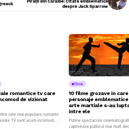
Pirații din Caraibe: Citate emblematice
greacă
despre Jack Sparrow
Filme
iale romantice tv care
10 filme grozave in care
incomod de vizionat
personaje emblematice
i
arte martiale s-au lupt
intre ele
intre cele mai populare romante
iunile TV sunt acum incomod...
Putine spectacole cinematograf
captiveaza publicul mai mult de