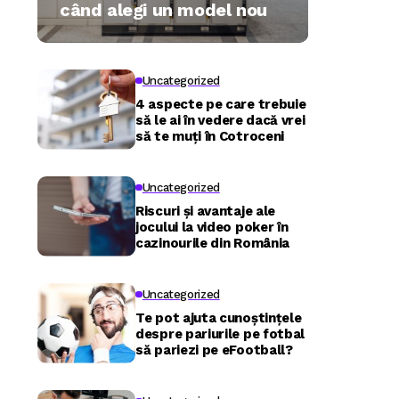
când alegi un model nou
Uncategorized
4 aspecte pe care trebuie
să le ai în vedere dacă vrei
să te muți în Cotroceni
Uncategorized
Riscuri și avantaje ale
jocului la video poker în
cazinourile din România
Uncategorized
Te pot ajuta cunoștințele
despre pariurile pe fotbal
să pariezi pe eFootball?