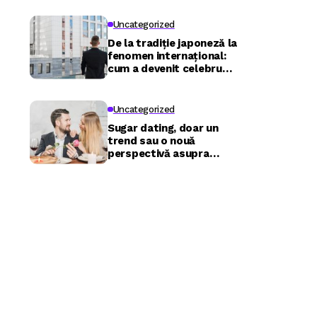
Uncategorized
De la tradiție japoneză la
fenomen internațional:
cum a devenit celebru
Nuru masaj în București?
Uncategorized
Sugar dating, doar un
trend sau o nouă
perspectivă asupra
relațiilor?