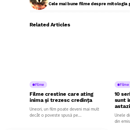
Cele mai bune filme despre mitologia 
Related Articles
Filme
Filme
Filme crestine care ating
10 ser
inima și trezesc credința
sunt 
astaz
Uneori, un film poate deveni mai mult
decât o poveste spusă pe...
Unele d
din emis