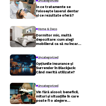
Uncategorized
În ce tratamente se
folosește laserul dentar
și ce rezultate oferă?
Home & Deco
Dormitor mic, multă
depozitare: cum alegi
mobilierul ca să nu încarci
camera
Uncategorized
Opțiunile Insurance și
Surrender în Blackjack:
Când merită utilizate?
Uncategorized
Vin fără alcool: beneficii,
mituri și situațiile în care
poate fi o alegere
inspirată