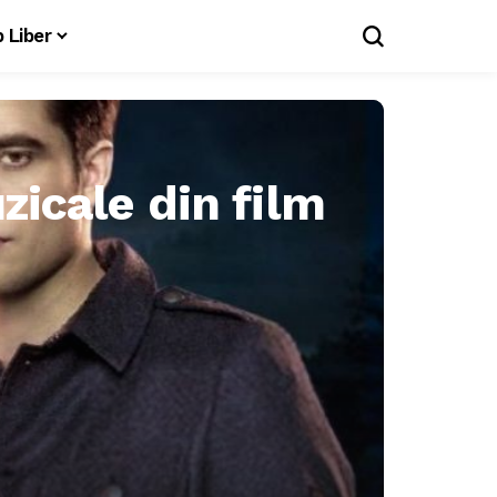
 Liber
icale din film