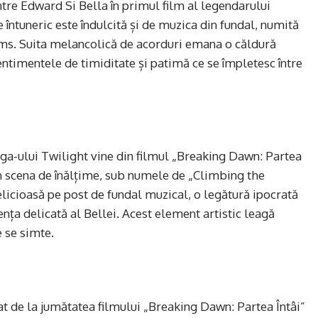
ntre Edward Si Bella în primul film al legendarului
 întuneric este îndulcită și de muzica din fundal, numită
ms. Suita melancolică de acorduri emana o căldură
ntimentele de timiditate și patimă ce se împletesc între
ga-ului Twilight vine din filmul „Breaking Dawn: Partea
în scena de înălțime, sub numele de „Climbing the
icioasă pe post de fundal muzical, o legătură ipocrată
ența delicată al Bellei. Acest element artistic leagă
e se simte.
 de la jumătatea filmului „Breaking Dawn: Partea Întâi”