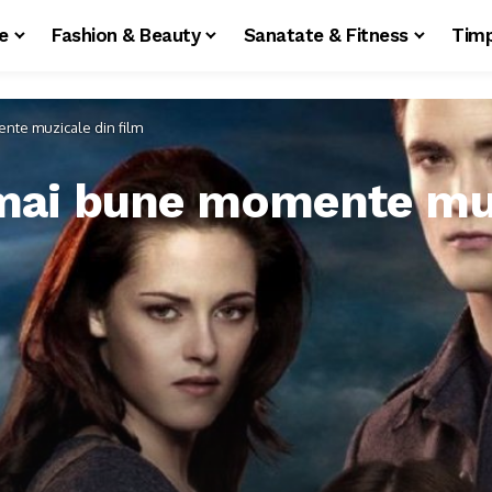
le
Fashion & Beauty
Sanatate & Fitness
Timp
nte muzicale din film
 mai bune momente muz