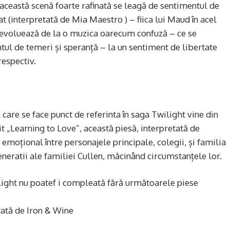
ceastă scenă foarte rafinată se leagă de sentimentul de
at (interpretată de Mia Maestro ) – fiica lui Maud în acel
evoluează de la o muzica oarecum confuză – ce se
tul de temeri și speranță – la un sentiment de libertate
respectiv.
are se face punct de referinta în saga Twilight vine din
 „Learning to Love”, această piesă, interpretată de
 emoțional între personajele principale, colegii, și familia
generatii ale familiei Cullen, măcinând circumstanțele lor.
ight nu poatef i compleată fără următoarele piese
tată de Iron & Wine