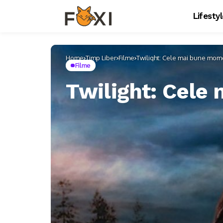
Lifesty
Home
Timp Liber
Filme
Twilight: Cele mai bune mome
Filme
Twilight: Cele