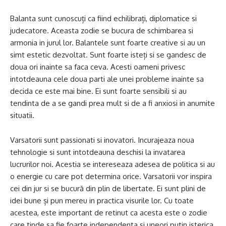
Balanta sunt cunoscuți ca fiind echilibrați, diplomatice si
judecatore. Aceasta zodie se bucura de schimbarea si
armonia in jurul lor. Balantele sunt foarte creative si au un
simt estetic dezvoltat. Sunt foarte isteți si se gandesc de
doua ori inainte sa faca ceva. Acesti oameni privesc
intotdeauna cele doua parti ale unei probleme inainte sa
decida ce este mai bine. Ei sunt foarte sensibili si au
tendinta de a se gandi prea mult si de a fi anxiosi in anumite
situatii.
Varsatorii sunt passionati si inovatori. Incurajeaza noua
tehnologie si sunt intotdeauna deschisi la invatarea
lucrurilor noi. Acestia se intereseaza adesea de politica si au
o energie cu care pot determina orice. Varsatorii vor inspira
cei din jur si se bucură din plin de libertate. Ei sunt plini de
idei bune și pun mereu in practica visurile lor. Cu toate
acestea, este important de retinut ca acesta este o zodie
care tinde sa fie foarte independenta si uneori putin isterica.