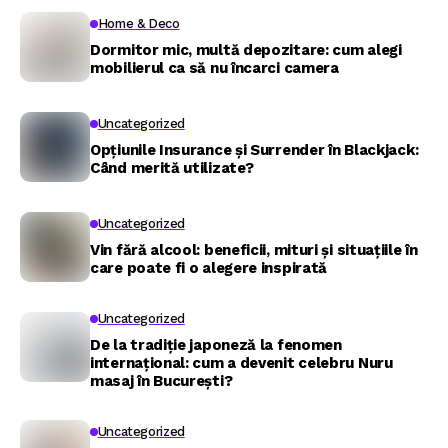
Home & Deco
Dormitor mic, multă depozitare: cum alegi
mobilierul ca să nu încarci camera
Uncategorized
Opțiunile Insurance și Surrender în Blackjack:
Când merită utilizate?
Uncategorized
Vin fără alcool: beneficii, mituri și situațiile în
care poate fi o alegere inspirată
Uncategorized
De la tradiție japoneză la fenomen
internațional: cum a devenit celebru Nuru
masaj în București?
Uncategorized