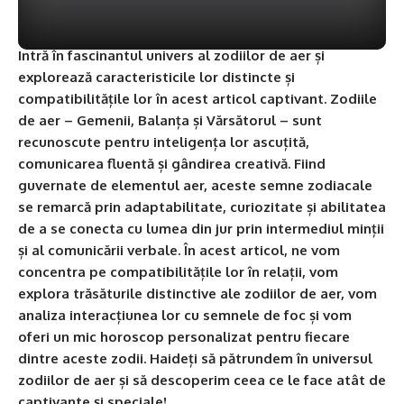
Intră în fascinantul univers al zodiilor de aer și
explorează caracteristicile lor distincte și
compatibilitățile lor în acest articol captivant. Zodiile
de aer – Gemenii, Balanța și Vărsătorul – sunt
recunoscute pentru inteligența lor ascuțită,
comunicarea fluentă și gândirea creativă. Fiind
guvernate de elementul aer, aceste semne zodiacale
se remarcă prin adaptabilitate, curiozitate și abilitatea
de a se conecta cu lumea din jur prin intermediul minții
și al comunicării verbale. În acest articol, ne vom
concentra pe compatibilitățile lor în relații, vom
explora trăsăturile distinctive ale zodiilor de aer, vom
analiza interacțiunea lor cu semnele de foc și vom
oferi un mic horoscop personalizat pentru fiecare
dintre aceste zodii. Haideți să pătrundem în universul
zodiilor de aer și să descoperim ceea ce le face atât de
captivante și speciale!