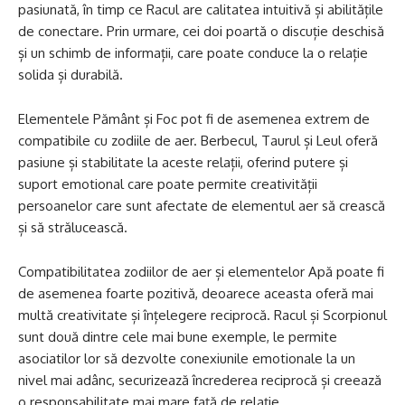
pasiunată, în timp ce Racul are calitatea intuitivă și abilitățile
de conectare. Prin urmare, cei doi poartă o discuție deschisă
și un schimb de informații, care poate conduce la o relație
solida și durabilă.
Elementele Pământ și Foc pot fi de asemenea extrem de
compatibile cu zodiile de aer. Berbecul, Taurul și Leul oferă
pasiune și stabilitate la aceste relații, oferind putere și
suport emotional care poate permite creativității
persoanelor care sunt afectate de elementul aer să crească
și să strălucească.
Compatibilitatea zodiilor de aer și elementelor Apă poate fi
de asemenea foarte pozitivă, deoarece aceasta oferă mai
multă creativitate și înțelegere reciprocă. Racul și Scorpionul
sunt două dintre cele mai bune exemple, le permite
asociatilor lor să dezvolte conexiunile emotionale la un
nivel mai adânc, securizează încrederea reciprocă și creează
o responsabilitate mai mare faţă de relaţie.