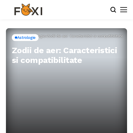
Home
Astrologie
Zodii de aer: Caracteristici si compatibilitate
Astrologie
Zodii de aer: Caracteristici
si compatibilitate