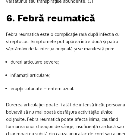
vărsăturile sau transpirațiile abundente. (3)
6. Febră reumatică
Febra reumatică este o complicație rară după infecția cu
streptococ. Simptomele pot apărea între două și patru
săptămâni de la infecția originală și se manifestă prin:
dureri articulare severe;
inflamații articulare;
erupții cutanate – eritem uzual.
Durerea articulației poate fi atât de intensă încât persoana
bolnavă să nu mai poată desfășura activitățile zilnice
obișnuite. Febra reumatică poate afecta inima, cauzând
formarea unor cheaguri de sânge, insuficiență cardiacă sau
chiar moartea subită din cauza unui atac de cord sau a unei