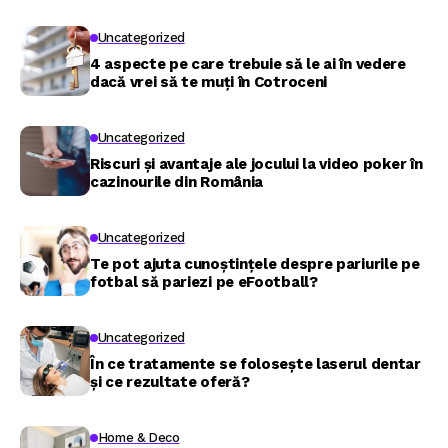
Uncategorized
4 aspecte pe care trebuie să le ai în vedere
dacă vrei să te muți în Cotroceni
Uncategorized
Riscuri și avantaje ale jocului la video poker în
cazinourile din România
Uncategorized
Te pot ajuta cunoștințele despre pariurile pe
fotbal să pariezi pe eFootball?
Uncategorized
În ce tratamente se folosește laserul dentar
și ce rezultate oferă?
Home & Deco