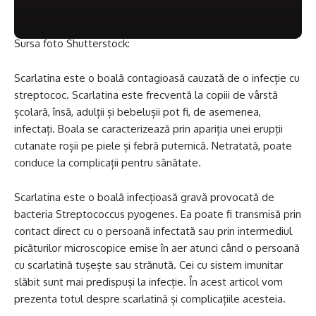
Sursa foto Shutterstock:
Scarlatina este o boală contagioasă cauzată de o infecție cu
streptococ. Scarlatina este frecventă la copiii de vârstă
școlară, însă, adulții și bebelușii pot fi, de asemenea,
infectați. Boala se caracterizează prin apariția unei erupții
cutanate roșii pe piele și febră puternică. Netratată, poate
conduce la complicații pentru sănătate.
Scarlatina este o boală infecțioasă gravă provocată de
bacteria Streptococcus pyogenes. Ea poate fi transmisă prin
contact direct cu o persoană infectată sau prin intermediul
picăturilor microscopice emise în aer atunci când o persoană
cu scarlatină tușește sau strănută. Cei cu sistem imunitar
slăbit sunt mai predispuși la infecție. În acest articol vom
prezenta totul despre scarlatină și complicațiile acesteia.