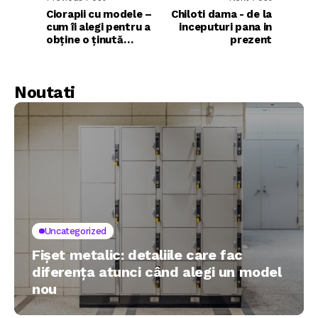
Ciorapii cu modele –
Chiloti dama - de la
cum îi alegi pentru a
inceputuri pana in
obține o ținută
prezent
echilibrată?
Noutati
Uncategorized
Fișet metalic: detaliile care fac
diferența atunci când alegi un model
nou