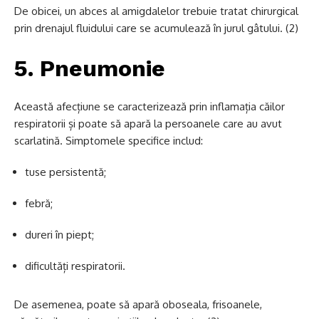
De obicei, un abces al amigdalelor trebuie tratat chirurgical
prin drenajul fluidului care se acumulează în jurul gâtului. (2)
5. Pneumonie
Această afecțiune se caracterizează prin inflamația căilor
respiratorii și poate să apară la persoanele care au avut
scarlatină. Simptomele specifice includ:
tuse persistentă;
febră;
dureri în piept;
dificultăți respiratorii.
De asemenea, poate să apară oboseala, frisoanele,