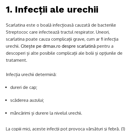
1. Infecții ale urechii
Scarlatina este o boală infecțioasă cauzată de bacteriile
Streptococ care infectează tractul respirator. Uneori,
scarlatina poate cauza complicații grave, cum ar fi infecția
urechii.
Citește pe drmax.ro despre scarlatină
pentru a
descoperi și alte posibile complicații ale bolii și opțiunile de
tratament.
Infecția urechii determină:
dureri de cap;
scăderea auzului;
mâncărimi și durere la nivelul urechii.
La copiii mici, aceste infecții pot provoca vărsături și febră. (1)