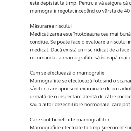
este depistat la timp. Pentru a vă asigura că 
mamografii regulat începând cu vârsta de 40 
Măsurarea riscului
Medicalizarea este întotdeauna cea mai bună 
condiție. Se poate face o evaluare a riscului î
medical. Dacă există un risc ridicat de a fa
recomanda ca mamografiile să înceapă mai dev
Cum se efectuează o mamografie
Mamografiile se efectuează folosind o scanar
sânilor, care apoi sunt examinate de un rad
urmată de o inspectare atentă de către medic.
sau a altor dezechilibre hormonale, care pot f
Care sunt beneficiile mamografiilor
Mamografiile efectuate la timp șirecurent s