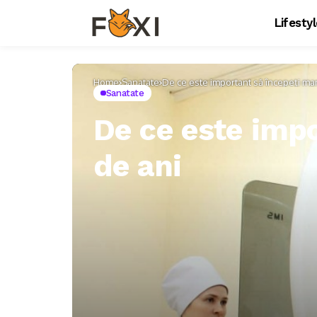
Lifesty
Home
Sanatate
De ce este important să începeți mam
Sanatate
De ce este impo
de ani