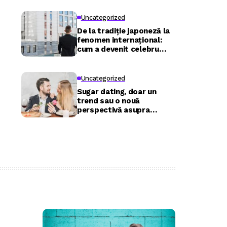
Uncategorized
De la tradiție japoneză la
fenomen internațional:
cum a devenit celebru
Nuru masaj în București?
Uncategorized
Sugar dating, doar un
trend sau o nouă
perspectivă asupra
relațiilor?