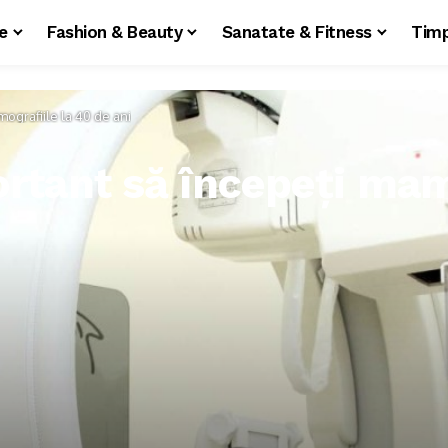
le
Fashion & Beauty
Sanatate & Fitness
Timp
ografiile la 40 de ani
rtant să începeți mam