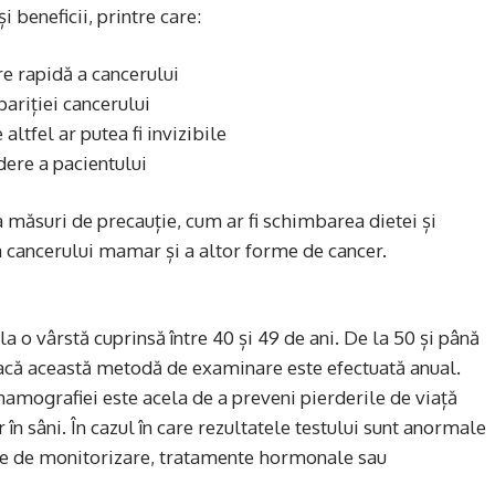
 beneficii, printre care:
re rapidă a cancerului
pariției cancerului
ltfel ar putea fi invizibile
dere a pacientului
 măsuri de precauție, cum ar fi schimbarea dietei și
ea cancerului mamar și a altor forme de cancer.
la o vârstă cuprinsă între 40 și 49 de ani. De la 50 și până
 dacă această metodă de examinare este efectuată anual.
mografiei este acela de a preveni pierderile de viață
în sâni. În cazul în care rezultatele testului sunt anormale
me de monitorizare, tratamente hormonale sau