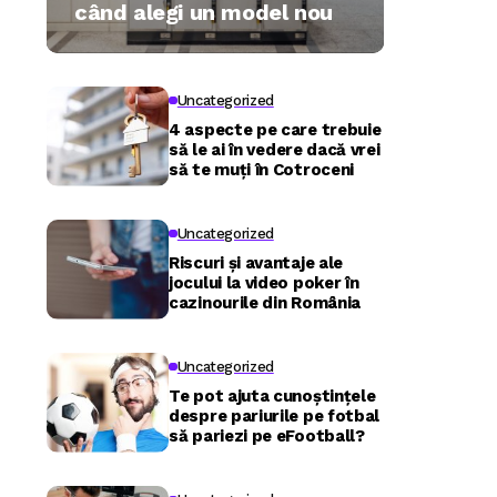
când alegi un model nou
Uncategorized
4 aspecte pe care trebuie
să le ai în vedere dacă vrei
să te muți în Cotroceni
Uncategorized
Riscuri și avantaje ale
jocului la video poker în
cazinourile din România
Uncategorized
Te pot ajuta cunoștințele
despre pariurile pe fotbal
să pariezi pe eFootball?