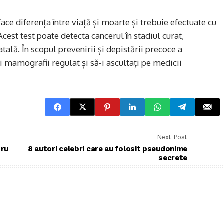
e diferența între viață și moarte și trebuie efectuate cu
cest test poate detecta cancerul în stadiul curat,
tală. În scopul prevenirii și depistării precoce a
 mamografii regulat și să-i ascultați pe medicii
Next Post
tru
8 autori celebri care au folosit pseudonime
secrete