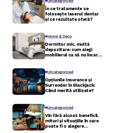
Uncategorized
În ce tratamente se
folosește laserul dentar
și ce rezultate oferă?
Home & Deco
Dormitor mic, multă
depozitare: cum alegi
mobilierul ca să nu încarci
camera
Uncategorized
Opțiunile Insurance și
Surrender în Blackjack:
Când merită utilizate?
Uncategorized
Vin fără alcool: beneficii,
mituri și situațiile în care
poate fi o alegere
inspirată