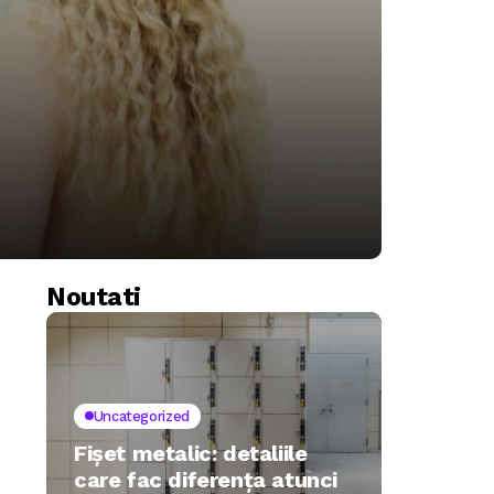
Noutati
Uncategorized
Fișet metalic: detaliile
care fac diferența atunci