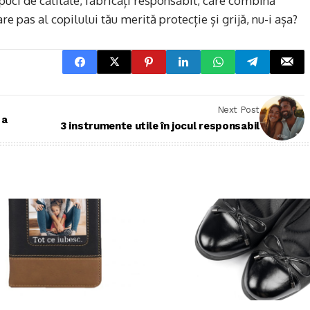
uci de calitate, fabricați responsabil, care combină
re pas al copilului tău merită protecție și grijă, nu-i așa?
Next Post
 a
3 instrumente utile în jocul responsabil