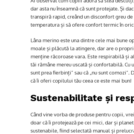
Ai observat cum copiii adoră să stea desculți
dar asta nu înseamnă că sunt protejate. Și dacă a
transpiră rapid, creând un disconfort greu de 
temperatura și să ofere confort termic în oric
Lâna merino este una dintre cele mai bune opț
moale și plăcută la atingere, dar are o propri
menține răcoroase vara. Este respirabilă și a
tăi rămâne mereu uscată și confortabilă. Cu u
sunt prea fierbinți” sau că „nu sunt comozi”. 
că îi oferi copilului tău ceea ce este mai bun!
Sustenabilitate și res
Când vine vorba de produse pentru copii, vrei
doar că îi protejează pe cei mici, dar și plane
sustenabile, fiind selectată manual și prelucr