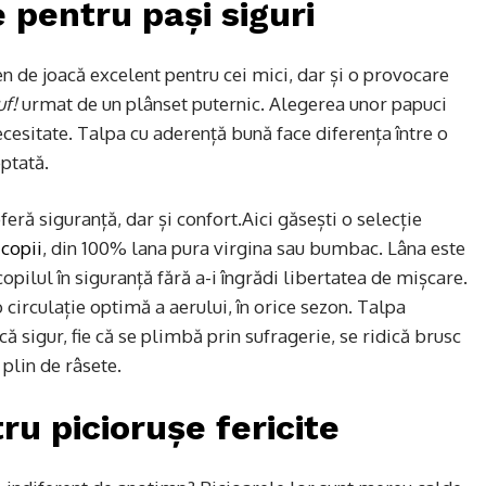
e pentru pași siguri
 de joacă excelent pentru cei mici, dar și o provocare
uf!
urmat de un plânset puternic. Alegerea unor papuci
ecesitate. Talpa cu aderență bună face diferența între o
ptată.
eră siguranță, dar și confort.Aici găsești o selecție
 copii
, din 100% lana pura virgina sau bumbac. Lâna este
copilul în siguranță fără a-i îngrădi libertatea de mișcare.
o circulație optimă a aerului, în orice sezon. Talpa
că sigur, fie că se plimbă prin sufragerie, se ridică brusc
 plin de râsete.
u piciorușe fericite