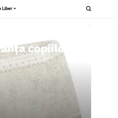
 Liber
anța copiilor