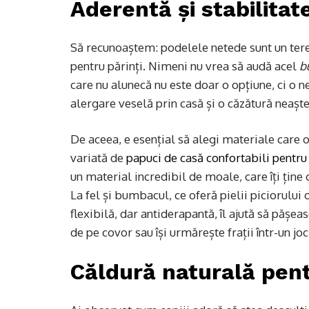
Aderentă și stabilitat
Să recunoaștem: podelele netede sunt un teren
pentru părinți. Nimeni nu vrea să audă acel
b
care nu alunecă nu este doar o opțiune, ci o n
alergare veselă prin casă și o căzătură neaște
De aceea, e esențial să alegi materiale care of
variată de
papuci de casă confortabili pentru
un material incredibil de moale, care îți ține 
La fel și bumbacul, ce oferă pielii piciorului 
flexibilă, dar antiderapantă, îl ajută să pășeas
de pe covor sau își urmărește frații într-un joc
Căldură naturală pentr