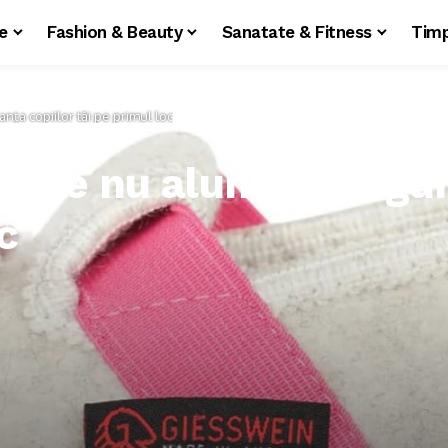
le
Fashion & Beauty
Sanatate & Fitness
Timp
nța copiilor tăi pe primul loc
care nu alunecă: Sigur
c