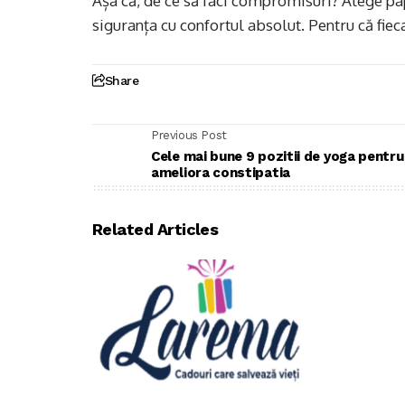
Așa că, de ce să faci compromisuri? Alege pap
siguranța cu confortul absolut. Pentru că fieca
Share
Previous Post
Cele mai bune 9 pozitii de yoga pentru
ameliora constipatia
Related Articles