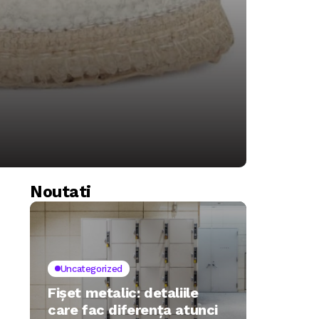
Noutati
Uncategorized
Fișet metalic: detaliile
care fac diferența atunci