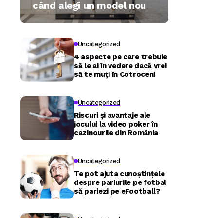
când alegi un model nou
Uncategorized
4 aspecte pe care trebuie
să le ai în vedere dacă vrei
să te muți în Cotroceni
Uncategorized
Riscuri și avantaje ale
jocului la video poker în
cazinourile din România
Uncategorized
Te pot ajuta cunoștințele
despre pariurile pe fotbal
să pariezi pe eFootball?