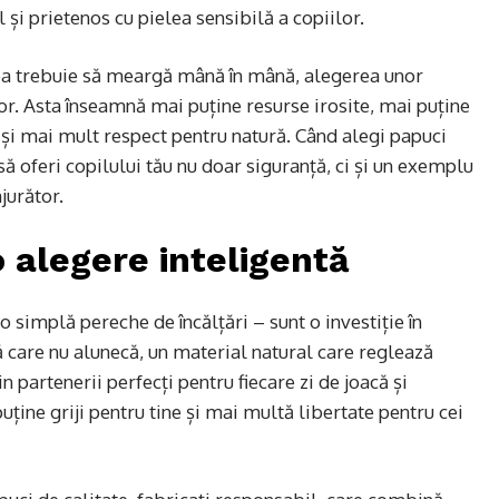
și prietenos cu pielea sensibilă a copiilor.
atea trebuie să meargă mână în mână, alegerea unor
itor. Asta înseamnă mai puține resurse irosite, mai puține
 și mai mult respect pentru natură. Când alegi papuci
 să oferi copilului tău nu doar siguranță, ci și un exemplu
jurător.
o alegere inteligentă
o simplă pereche de încălțări – sunt o investiție în
pă care nu alunecă, un material natural care reglează
n partenerii perfecți pentru fiecare zi de joacă și
ține griji pentru tine și mai multă libertate pentru cei