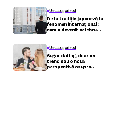
Uncategorized
De la tradiție japoneză la
fenomen internațional:
cum a devenit celebru
Nuru masaj în București?
Uncategorized
Sugar dating, doar un
trend sau o nouă
perspectivă asupra
relațiilor?