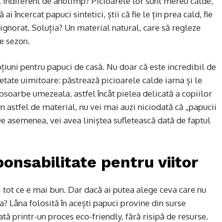
, indiferent de anotimp? Picioarele lor sunt mereu calde,
i încercat papuci sintetici, știi că fie le țin prea cald, fie
ignorat. Soluția? Un material natural, care să regleze
e sezon.
iuni pentru papuci de casă. Nu doar că este incredibil de
etate uimitoare: păstrează picioarele calde iarna și le
bsoarbe umezeala, astfel încât pielea delicată a copiilor
n astfel de material, nu vei mai auzi niciodată că „papucii
De asemenea, vei avea liniștea sufletească dată de faptul
ponsabilitate pentru viitor
 tot ce e mai bun. Dar dacă ai putea alege ceva care nu
ta? Lâna folosită în acești papuci provine din surse
ată printr-un proces eco-friendly, fără risipă de resurse.