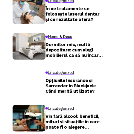
Uncategorized
În ce tratamente se
folosește laserul dentar
și ce rezultate oferă?
Home & Deco
Dormitor mic, multă
depozitare: cum alegi
mobilierul ca să nu încarci
camera
Uncategorized
Opțiunile Insurance și
Surrender în Blackjack:
Când merită utilizate?
Uncategorized
Vin fără alcool: beneficii,
mituri și situațiile în care
poate fi o alegere
inspirată