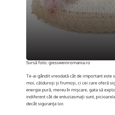
Sursă foto: giessweinromania.ro
Te-ai gândit vreodată cât de important este să
moi, călduroși și frumoși, ci cei care oferă si
energie pură, mereu în mișcare, gata să explore
indiferent cât de entuziasmați sunt, picioarel
decât siguranța lor.