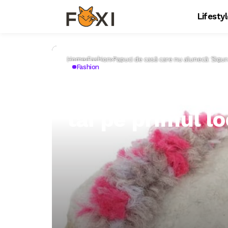
Lifesty
Home
Fashion
Papuci de casă care nu alunecă: Sigura
Fashion
Papuci de casă 
tăi pe primul lo